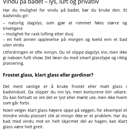
Vindu på badet – lys, luft og privatliv
Har du mulighet for vindu på badet, bør du bruke den. Et
badvindu gir:
– naturlig dagslys, som gjør at rommet føles større og
triveligere
– mulighet for rask lufting etter dusj
– en helt annen opplevelse på morgen og kveld enn et bad
uten vindu
Utfordringen er ofte innsyn. Du vil slippe dagslys inn, men ikke
gi naboen fullt show. Det løser du med smart glasstype og riktig
plassering.
Frostet glass, klart glass eller gardiner?
Det mest vanlige er å bruke frostet eller matt glass i
badvinduet. Da slipper du inn lys, men konturene blir uklare.
Du kan fortsatt se om det er lyst eller mørkt ute, men ikke hvem
som går forbi.
Noen velger klart glass høyere oppe på veggen, for eksempel et
mindre vindu plassert slik at innsyn ikke er et problem. Har du
bad med vindu mot en helt skjermet del av hagen, kan klart
glass være helt greit.