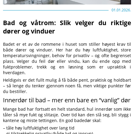
01.01.2026.
Bad og våtrom: Slik velger du riktige
dører og vinduer
Badet er et av de rommene i huset som stiller høyest krav til
både dører og vinduer. Her har du høy luftfuktighet, store
temperatursvingninger, behov for privatliv – og ofte begrenset
plass. Velger du feil dør eller vindu, kan du ende opp med
fuktproblemer, trekk og en løsning som er upraktisk i
hverdagen.
Heldigvis er det fullt mulig å få både pent, praktisk og holdbart
– så lenge du tenker gjennom noen få, men viktige punkter før
du bestiller.
Innerdør til bad – mer enn bare en “vanlig” dør
Mange bad har fortsatt en helt standard, hul innerdør som ikke
tåler så mye fukt og slitasje. Over tid kan den slå seg, bli stygg i
kantene og miste tettingen. En god badedør skal:
– tåle høy luftfuktighet over lang tid
– gi tilstrekkelig privatliv (både lyd og innsyn)