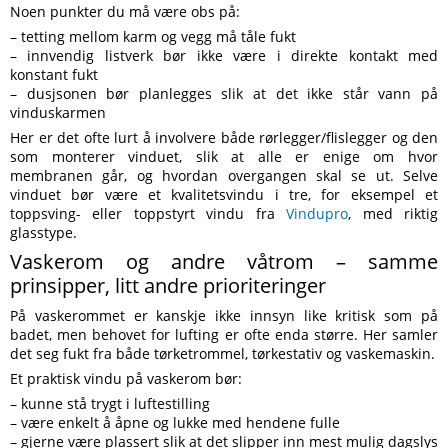
Noen punkter du må være obs på:
– tetting mellom karm og vegg må tåle fukt
– innvendig listverk bør ikke være i direkte kontakt med
konstant fukt
– dusjsonen bør planlegges slik at det ikke står vann på
vinduskarmen
Her er det ofte lurt å involvere både rørlegger/flislegger og den
som monterer vinduet, slik at alle er enige om hvor
membranen går, og hvordan overgangen skal se ut. Selve
vinduet bør være et kvalitetsvindu i tre, for eksempel et
toppsving- eller toppstyrt vindu fra
Vindupro
, med riktig
glasstype.
Vaskerom og andre våtrom – samme
prinsipper, litt andre prioriteringer
På vaskerommet er kanskje ikke innsyn like kritisk som på
badet, men behovet for lufting er ofte enda større. Her samler
det seg fukt fra både tørketrommel, tørkestativ og vaskemaskin.
Et praktisk vindu på vaskerom bør:
– kunne stå trygt i luftestilling
– være enkelt å åpne og lukke med hendene fulle
– gjerne være plassert slik at det slipper inn mest mulig dagslys