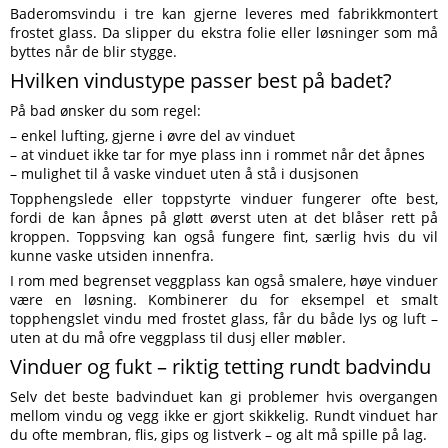
Baderomsvindu i tre kan gjerne leveres med fabrikkmontert
frostet glass. Da slipper du ekstra folie eller løsninger som må
byttes når de blir stygge.
Hvilken vindustype passer best på badet?
På bad ønsker du som regel:
– enkel lufting, gjerne i øvre del av vinduet
– at vinduet ikke tar for mye plass inn i rommet når det åpnes
– mulighet til å vaske vinduet uten å stå i dusjsonen
Topphengslede eller toppstyrte vinduer fungerer ofte best,
fordi de kan åpnes på gløtt øverst uten at det blåser rett på
kroppen. Toppsving kan også fungere fint, særlig hvis du vil
kunne vaske utsiden innenfra.
I rom med begrenset veggplass kan også smalere, høye vinduer
være en løsning. Kombinerer du for eksempel et smalt
topphengslet vindu med frostet glass, får du både lys og luft –
uten at du må ofre veggplass til dusj eller møbler.
Vinduer og fukt – riktig tetting rundt badvindu
Selv det beste badvinduet kan gi problemer hvis overgangen
mellom vindu og vegg ikke er gjort skikkelig. Rundt vinduet har
du ofte membran, flis, gips og listverk – og alt må spille på lag.