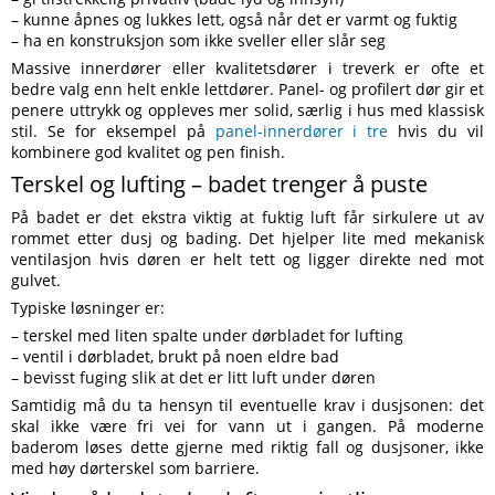
– kunne åpnes og lukkes lett, også når det er varmt og fuktig
– ha en konstruksjon som ikke sveller eller slår seg
Massive innerdører eller kvalitetsdører i treverk er ofte et
bedre valg enn helt enkle lettdører. Panel- og profilert dør gir et
penere uttrykk og oppleves mer solid, særlig i hus med klassisk
stil. Se for eksempel på
panel-innerdører i tre
hvis du vil
kombinere god kvalitet og pen finish.
Terskel og lufting – badet trenger å puste
På badet er det ekstra viktig at fuktig luft får sirkulere ut av
rommet etter dusj og bading. Det hjelper lite med mekanisk
ventilasjon hvis døren er helt tett og ligger direkte ned mot
gulvet.
Typiske løsninger er:
– terskel med liten spalte under dørbladet for lufting
– ventil i dørbladet, brukt på noen eldre bad
– bevisst fuging slik at det er litt luft under døren
Samtidig må du ta hensyn til eventuelle krav i dusjsonen: det
skal ikke være fri vei for vann ut i gangen. På moderne
baderom løses dette gjerne med riktig fall og dusjsoner, ikke
med høy dørterskel som barriere.