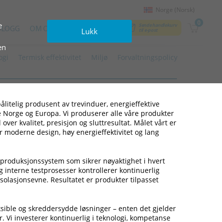
Norge (Norsk)
0
e
Sende handlekurv
BLOGG
OM OSS
KONTAKTER
Lukk
til e‑post
en
ogi
Termisk effektivitet
Miljø
Forvaltningspolicy
litelig produsent av trevinduer, energieffektive
le Norge og Europa. Vi produserer alle våre produkter
 over kvalitet, presisjon og sluttresultat. Målet vårt er
 moderne design, høy energieffektivitet og lang
 produksjonssystem som sikrer nøyaktighet i hvert
 interne testprosesser kontrollerer kontinuerlig
solasjonsevne. Resultatet er produkter tilpasset
ksible og skreddersydde løsninger – enten det gjelder
r. Vi investerer kontinuerlig i teknologi, kompetanse