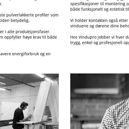
n.
spesifikasjoner til montering o
både funksjonelt og estetisk ti
te pulverlakkerte profiler som
tiden betydelig.
Vi holder kontakten også etter
vinduene og dørene dine behol
er i alle produksjonsfaser.
om oppfyller høye krav til både
Hos Vindupro jobber vi hver da
trygg, enkel og profesjonell opp
 lavere energiforbruk og en