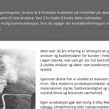
jonskapsler, brukes til å forbedre kvaliteten på innholdet på dett
VINDUER
DØRER
LAGER
TRE
TILBEHØR
NYTTIG
ovene til sine brukere. Ved å fortsette å bruke dette nettstedet,
t mulig kommunikasjon, hvis du oppgir din kontaktinformasjon i 
Om oss
Teknol
.
Om oss
Med over 30 års erfaring er Vindupro en på
vinduer og kvalitetsdører for kunder i he
i egen fabrikk, noe som gir oss full kontroll
å utvikle vinduer og dører som kombinerer
levetid.
Gjennom årene har vi utviklet et avansert
trinn. Våre moderne produksjonslokaler og
materialenes styrke, fuktbestandighet og i
nordisk klima og krevende værforhold.
Egen produksjon gjør det mulig å tilby fle
nybygg, rehabilitering eller hytteprosjekte