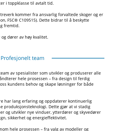
r i toppklasse til avtalt tid.
 treverk kommer fra ansvarlig forvaltede skoger og er
tion, FSC® C109515). Dette bidrar til å beskytte
g fremtid.
og dører av høy kvalitet.
Profesjonelt team
team av spesialister som utvikler og produserer alle
åndterer hele prosessen – fra design til ferdig
se oss kundens behov og skape løsninger for både
re har lang erfaring og oppdaterer kontinuerlig
produksjonsteknologi. Dette gjør at vi stadig
r og utvikler nye vinduer, ytterdører og skyvedører
n, sikkerhet og energieffektivitet.
nnom hele prosessen – fra valg av modeller og