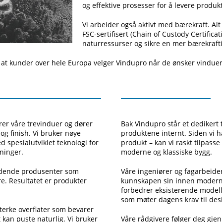
og effektive prosesser for å levere produkte
Vi arbeider også aktivt med bærekraft. Alt
FSC-sertifisert (Chain of Custody Certifica
naturressurser og sikre en mer bærekrafti
v at kunder over hele Europa velger Vindupro når de ønsker vinduer 
erer våre trevinduer og dører
Bak Vindupro står et dedikert 
 og finish. Vi bruker nøye
produktene internt. Siden vi h
d spesialutviklet teknologi for
produkt – kan vi raskt tilpas
ninger.
moderne og klassiske bygg.
edende produsenter som
Våre ingeniører og fagarbeide
. Resultatet er produkter
kunnskapen sin innen moderne 
forbedrer eksisterende modelle
som møter dagens krav til desig
sterke overflater som bevarer
 kan puste naturlig. Vi bruker
Våre rådgivere følger deg gje