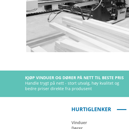
KJØP VINDUER OG DØRER PÅ NETT TIL BESTE PRIS
Handle trygt på nett - stort utvalg, høy kvalitet og
bedre priser direkte fra produsent
HURTIGLENKER
Vinduer
Dører