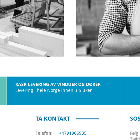
RASK LEVERING AV VINDUER OG DØRER
Levering i hele Norge innen 3-5 uker
TA KONTAKT
SOS
Telefon:
+4791906935
Følg
Twit