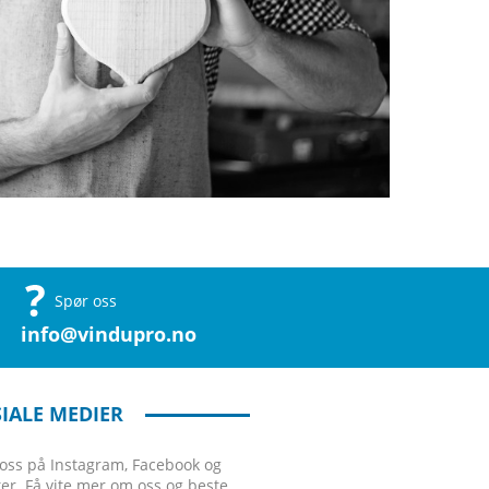
Spør oss
info@vindupro.no
IALE MEDIER
 oss på Instagram, Facebook og
ter. Få vite mer om oss og beste