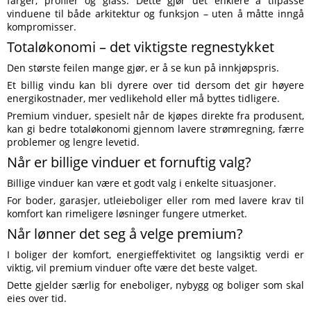
farger, profiler og glass. Dette gjør det enklere å tilpasse
vinduene til både arkitektur og funksjon – uten å måtte inngå
kompromisser.
Totaløkonomi – det viktigste regnestykket
Den største feilen mange gjør, er å se kun på innkjøpspris.
Et billig vindu kan bli dyrere over tid dersom det gir høyere
energikostnader, mer vedlikehold eller må byttes tidligere.
Premium vinduer, spesielt når de kjøpes direkte fra produsent,
kan gi bedre totaløkonomi gjennom lavere strømregning, færre
problemer og lengre levetid.
Når er billige vinduer et fornuftig valg?
Billige vinduer kan være et godt valg i enkelte situasjoner.
For boder, garasjer, utleieboliger eller rom med lavere krav til
komfort kan rimeligere løsninger fungere utmerket.
Når lønner det seg å velge premium?
I boliger der komfort, energieffektivitet og langsiktig verdi er
viktig, vil premium vinduer ofte være det beste valget.
Dette gjelder særlig for eneboliger, nybygg og boliger som skal
eies over tid.