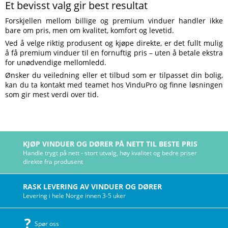
Et bevisst valg gir best resultat
Forskjellen mellom billige og premium vinduer handler ikke
bare om pris, men om kvalitet, komfort og levetid.
Ved å velge riktig produsent og kjøpe direkte, er det fullt mulig
å få premium vinduer til en fornuftig pris – uten å betale ekstra
for unødvendige mellomledd.
Ønsker du veiledning eller et tilbud som er tilpasset din bolig,
kan du ta kontakt med teamet hos VinduPro og finne løsningen
som gir mest verdi over tid.
KJØP VINDUER OG DØRER PÅ NETT TIL BESTE PRIS
Handle trygt på nett - stort utvalg, høy kvalitet og bedre priser
direkte fra produsent
RASK LEVERING AV VINDUER OG DØRER
Levering i hele Norge innen 3-5 uker
Spør oss