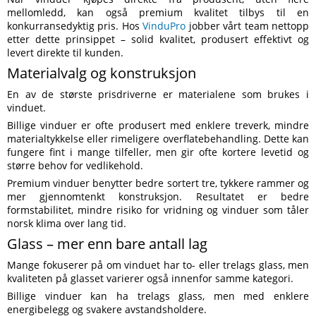
mellomledd, kan også premium kvalitet tilbys til en
konkurransedyktig pris. Hos
VinduPro
jobber vårt team nettopp
etter dette prinsippet – solid kvalitet, produsert effektivt og
levert direkte til kunden.
Materialvalg og konstruksjon
En av de største prisdriverne er materialene som brukes i
vinduet.
Billige vinduer er ofte produsert med enklere treverk, mindre
materialtykkelse eller rimeligere overflatebehandling. Dette kan
fungere fint i mange tilfeller, men gir ofte kortere levetid og
større behov for vedlikehold.
Premium vinduer benytter bedre sortert tre, tykkere rammer og
mer gjennomtenkt konstruksjon. Resultatet er bedre
formstabilitet, mindre risiko for vridning og vinduer som tåler
norsk klima over lang tid.
Glass – mer enn bare antall lag
Mange fokuserer på om vinduet har to- eller trelags glass, men
kvaliteten på glasset varierer også innenfor samme kategori.
Billige vinduer kan ha trelags glass, men med enklere
energibelegg og svakere avstandsholdere.