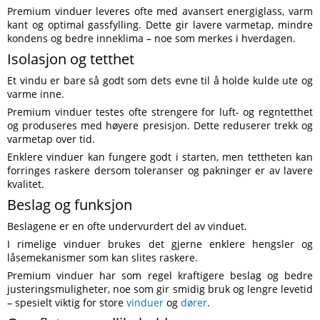
Premium vinduer leveres ofte med avansert energiglass, varm
kant og optimal gassfylling. Dette gir lavere varmetap, mindre
kondens og bedre inneklima – noe som merkes i hverdagen.
Isolasjon og tetthet
Et vindu er bare så godt som dets evne til å holde kulde ute og
varme inne.
Premium vinduer testes ofte strengere for luft- og regntetthet
og produseres med høyere presisjon. Dette reduserer trekk og
varmetap over tid.
Enklere vinduer kan fungere godt i starten, men tettheten kan
forringes raskere dersom toleranser og pakninger er av lavere
kvalitet.
Beslag og funksjon
Beslagene er en ofte undervurdert del av vinduet.
I rimelige vinduer brukes det gjerne enklere hengsler og
låsemekanismer som kan slites raskere.
Premium vinduer har som regel kraftigere beslag og bedre
justeringsmuligheter, noe som gir smidig bruk og lengre levetid
– spesielt viktig for store
vinduer
og
dører
.