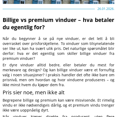
26.01.2026.
Billige vs premium vinduer – hva betaler
du egentlig for?
Når du begynner å se på nye vinduer, er det lett å bli
overrasket over prisforskjellene. To vinduer som tilsynelatende
ser like ut, kan ha svært ulik pris. Det naturlige spørsmålet blir
derfor: hva er det egentlig som skiller billige vinduer fra
premium vinduer?
Er dyre vinduer alltid bedre, eller betaler du mest for
merkevare og design? Og kan billige vinduer være et fornuftig
valg i noen situasjoner? I praksis handler det ofte ikke bare om
prisnivå, men om hvordan og hvor vinduene produseres – og
ikke minst hvem du kjøper dem fra.
Pris sier noe, men ikke alt
Begrepene billige og premium kan være misvisende. Et rimelig
vindu er ikke nødvendigvis dårlig, og et premium vindu trenger
ikke være uoppnåelig dyrt.
Når vinduer kjøpes direkte fra produsent, uten flere