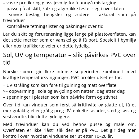
– vaske profiler og glass jevnlig for å unngå misfarging
– passe på at skitt, kalk og alger ikke fester seg i overflaten
– smøre beslag, hengsler og vridere – akkurat som på
trevinduer
– kontrollere tetningslister og pakninger over tid
Lar du skitt og forurensning ligge lenge på plastoverflaten, kan
det sette merker som er vanskelige å få bort. Spesielt i bymiljø
eller nær trafikkerte veier er dette tydelig.
Sol, UV og temperatur – slik påvirkes PVC over
tid
Norske somre gir flere intense solperioder, kombinert med
kraftige temperatursvingninger. PVC-profiler utsettes for:
– UV-stråling som kan føre til gulning og matt overflate
>– oppvarming i sola og avkjøling om natten, dag etter dag
– spenninger i plasten som kan påvirke form og stivhet
Over tid kan vinduer som først så kritthvite og glatte ut, få et
mer gulaktig eller grålig preg. På enkelte fasader, særlig sør- og
vestvendte, blir dette tydeligere.
Med trevinduer kan du ved behov pusse og male om.
Overflaten er ikke “låst” slik den er på PVC. Det gir deg mer
kontroll over hvordan vinduene ser ut etter 10–20 år.