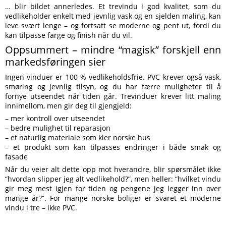
… blir bildet annerledes. Et trevindu i god kvalitet, som du
vedlikeholder enkelt med jevnlig vask og en sjelden maling, kan
leve svært lenge – og fortsatt se moderne og pent ut, fordi du
kan tilpasse farge og finish når du vil.
Oppsummert – mindre “magisk” forskjell enn
markedsføringen sier
Ingen vinduer er 100 % vedlikeholdsfrie. PVC krever også vask,
smøring og jevnlig tilsyn, og du har færre muligheter til å
fornye utseendet når tiden går. Trevinduer krever litt maling
innimellom, men gir deg til gjengjeld:
– mer kontroll over utseendet
– bedre mulighet til reparasjon
– et naturlig materiale som kler norske hus
– et produkt som kan tilpasses endringer i både smak og
fasade
Når du veier alt dette opp mot hverandre, blir spørsmålet ikke
“hvordan slipper jeg alt vedlikehold?”, men heller: “hvilket vindu
gir meg mest igjen for tiden og pengene jeg legger inn over
mange år?”. For mange norske boliger er svaret et moderne
vindu i tre – ikke PVC.