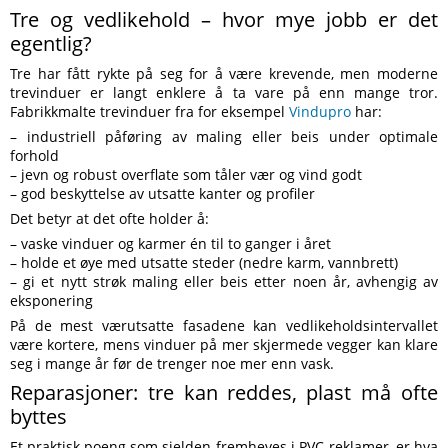
Tre og vedlikehold – hvor mye jobb er det
egentlig?
Tre har fått rykte på seg for å være krevende, men moderne
trevinduer er langt enklere å ta vare på enn mange tror.
Fabrikkmalte trevinduer fra for eksempel
Vindupro
har:
– industriell påføring av maling eller beis under optimale
forhold
– jevn og robust overflate som tåler vær og vind godt
– god beskyttelse av utsatte kanter og profiler
Det betyr at det ofte holder å:
– vaske vinduer og karmer én til to ganger i året
– holde et øye med utsatte steder (nedre karm, vannbrett)
– gi et nytt strøk maling eller beis etter noen år, avhengig av
eksponering
På de mest værutsatte fasadene kan vedlikeholdsintervallet
være kortere, mens vinduer på mer skjermede vegger kan klare
seg i mange år før de trenger noe mer enn vask.
Reparasjoner: tre kan reddes, plast må ofte
byttes
Et praktisk poeng som sjelden fremheves i PVC-reklamer, er hva