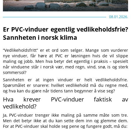
08.01.2026.
Er PVC-vinduer egentlig vedlikeholdsfrie?
Sannheten i norsk klima
“Vedlikeholdsfritt” er et ord som selger. Mange som vurderer
nye vinduer, får høre at PVC er løsningen hvis de vil slippe
maling og jobb. Men hva betyr det egentlig i praksis – spesielt
når vinduene står i norsk vær, med regn, vind, snø, is og sterk
sommersol?
Sannheten er at ingen vinduer er helt vedlikeholdsfrie.
Spørsmålet er snarere: hvilket vedlikehold må du regne med,
og hva kan du gjøre når tidens tann begynner å vise seg?
Hva krever PVC-vinduer faktisk av
vedlikehold?
Ja, PVC-vinduer trenger ikke maling på samme måte som tre.
Men det betyr ikke at du kan sette dem inn og glemme dem.
For at PVC-vinduer skal holde seg pene og fungere godt, må du: