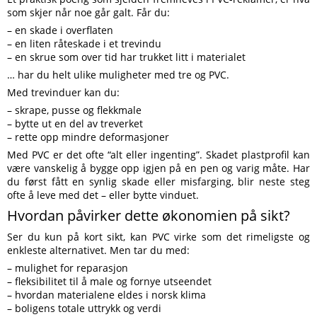
som skjer når noe går galt. Får du:
– en skade i overflaten
– en liten råteskade i et trevindu
– en skrue som over tid har trukket litt i materialet
… har du helt ulike muligheter med tre og PVC.
Med trevinduer kan du:
– skrape, pusse og flekkmale
– bytte ut en del av treverket
– rette opp mindre deformasjoner
Med PVC er det ofte “alt eller ingenting”. Skadet plastprofil kan
være vanskelig å bygge opp igjen på en pen og varig måte. Har
du først fått en synlig skade eller misfarging, blir neste steg
ofte å leve med det – eller bytte vinduet.
Hvordan påvirker dette økonomien på sikt?
Ser du kun på kort sikt, kan PVC virke som det rimeligste og
enkleste alternativet. Men tar du med:
– mulighet for reparasjon
– fleksibilitet til å male og fornye utseendet
– hvordan materialene eldes i norsk klima
– boligens totale uttrykk og verdi