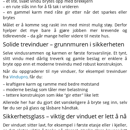
– et lite, svakt vindu brytes opp med brekkjern
– en rute slås inn for å få tak i vrideren
– en gammel karm med råte gir etter når det sparkes eller
brytes
Målet er å komme seg raskt inn med minst mulig støy. Derfor
hjelper det mye bare å gjøre jobben mer krevende og
tidkrevende – da går mange heller videre til neste hus.
Solide trevinduer – grunnmuren i sikkerheten
Selve vindusrammen og karmen er første forsvarslinje. Et tynt,
slitt vindu med dårlig treverk og gamle beslag er enklere å
bryte opp enn et moderne trevindu med robust konstruksjon.
Når du oppgraderer til nye vinduer, for eksempel trevinduer
fra
Vindupro
, får du:
– kraftigere karm og ramme med bedre motstand
– moderne beslag som tåler mer belastning
– tettere konstruksjon som ikke “gir etter” like lett
Allerede her har du gjort det vanskeligere å bryte seg inn, selv
før du ser på glass og låsbare håndtak.
Sikkerhetsglass – viktig der vinduet er lett å nå
Der vinduet sitter lavt, for eksempel i første etasje eller i kjeller,