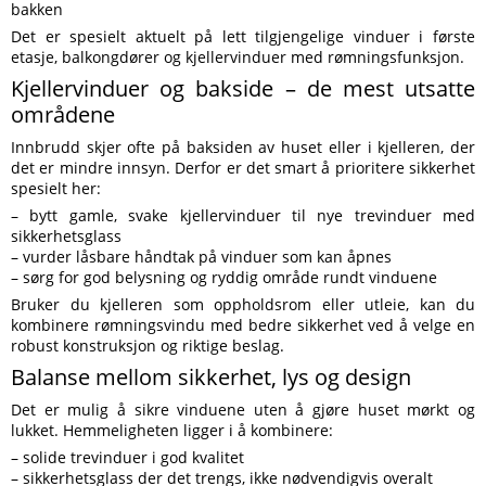
bakken
Det er spesielt aktuelt på lett tilgjengelige vinduer i første
etasje, balkongdører og kjellervinduer med rømningsfunksjon.
Kjellervinduer og bakside – de mest utsatte
områdene
Innbrudd skjer ofte på baksiden av huset eller i kjelleren, der
det er mindre innsyn. Derfor er det smart å prioritere sikkerhet
spesielt her:
– bytt gamle, svake kjellervinduer til nye trevinduer med
sikkerhetsglass
– vurder låsbare håndtak på vinduer som kan åpnes
– sørg for god belysning og ryddig område rundt vinduene
Bruker du kjelleren som oppholdsrom eller utleie, kan du
kombinere rømningsvindu med bedre sikkerhet ved å velge en
robust konstruksjon og riktige beslag.
Balanse mellom sikkerhet, lys og design
Det er mulig å sikre vinduene uten å gjøre huset mørkt og
lukket. Hemmeligheten ligger i å kombinere:
– solide trevinduer i god kvalitet
– sikkerhetsglass der det trengs, ikke nødvendigvis overalt