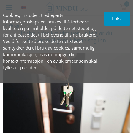
0
Cookies, inkludert tredjeparts
Lukk
informasjonskapsler, brukes til å forbedre
Blogg
kvaliteten på innholdet på dette nettstedet og
Innbruddssikre vinduer – slik gjør du
for å tilpasse det til behovene til sine brukere.
det vanskeligere å bryte seg inn
Ved å fortsette å bruke dette nettstedet,
samtykker du til bruk av cookies, samt mulig
kommunikasjon, hvis du oppgir din
kontaktinformasjon i en av skjemaer som skal
fylles ut på siden.