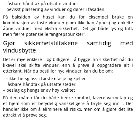
– låsbare håndtak på utsatte vinduer
– bevisst plassering av vinduer og dører i fasaden
På baksiden av huset kan du for eksempel bruke en
kombinasjon av faste vinduer (som ikke kan åpnes) og enkelte
åpne vinduer med ekstra sikkerhet. Det gir både lys og luft,
men færre potensielle “angrepspunkter”.
Gjør sikkerhetstiltakene samtidig med
vindusbytte
Det er mye enklere – og billigere – å bygge inn sikkerhet når du
likevel skal skifte vinduer, enn å prøve å oppgradere alt i
etterkant. Når du bestiller nye vinduer, kan du be om:
– sikkerhetsglass i første etasje og kjeller
– låsbare håndtak på utsatte steder
– beslag og hengsler av høy kvalitet
På den måten får du både bedre komfort, lavere varmetap og
et hjem som er betydelig vanskeligere å bryte seg inn i. Det
handler ikke om å eliminere all risiko, men om å gjøre det lite
attraktivt å prøve seg.