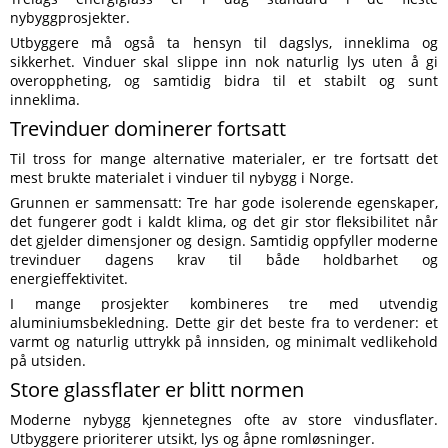
nybyggprosjekter.
Utbyggere må også ta hensyn til dagslys, inneklima og
sikkerhet. Vinduer skal slippe inn nok naturlig lys uten å gi
overoppheting, og samtidig bidra til et stabilt og sunt
inneklima.
Trevinduer dominerer fortsatt
Til tross for mange alternative materialer, er tre fortsatt det
mest brukte materialet i vinduer til nybygg i Norge.
Grunnen er sammensatt: Tre har gode isolerende egenskaper,
det fungerer godt i kaldt klima, og det gir stor fleksibilitet når
det gjelder dimensjoner og design. Samtidig oppfyller moderne
trevinduer dagens krav til både holdbarhet og
energieffektivitet.
I mange prosjekter kombineres tre med utvendig
aluminiumsbekledning. Dette gir det beste fra to verdener: et
varmt og naturlig uttrykk på innsiden, og minimalt vedlikehold
på utsiden.
Store glassflater er blitt normen
Moderne nybygg kjennetegnes ofte av store vindusflater.
Utbyggere prioriterer utsikt, lys og åpne romløsninger.