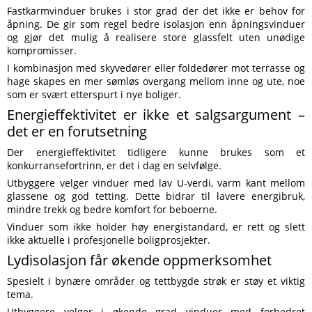
Fastkarmvinduer brukes i stor grad der det ikke er behov for
åpning. De gir som regel bedre isolasjon enn åpningsvinduer
og gjør det mulig å realisere store glassfelt uten unødige
kompromisser.
I kombinasjon med skyvedører eller foldedører mot terrasse og
hage skapes en mer sømløs overgang mellom inne og ute, noe
som er svært etterspurt i nye boliger.
Energieffektivitet er ikke et salgsargument –
det er en forutsetning
Der energieffektivitet tidligere kunne brukes som et
konkurransefortrinn, er det i dag en selvfølge.
Utbyggere velger vinduer med lav U-verdi, varm kant mellom
glassene og god tetting. Dette bidrar til lavere energibruk,
mindre trekk og bedre komfort for beboerne.
Vinduer som ikke holder høy energistandard, er rett og slett
ikke aktuelle i profesjonelle boligprosjekter.
Lydisolasjon får økende oppmerksomhet
Spesielt i bynære områder og tettbygde strøk er støy et viktig
tema.
Utbyggere velger i økende grad vinduer med forbedret