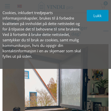
0
Cookies, inkludert tredjeparts
Lukk
informasjonskapsler, brukes til å forbedre
Blogg
kvaliteten på innholdet på dette nettstedet og
Vinduer til nybygg – hva velger
for å tilpasse det til behovene til sine brukere.
utbyggere i Norge i dag?
Ved å fortsette å bruke dette nettstedet,
samtykker du til bruk av cookies, samt mulig
kommunikasjon, hvis du oppgir din
kontaktinformasjon i en av skjemaer som skal
fylles ut på siden.