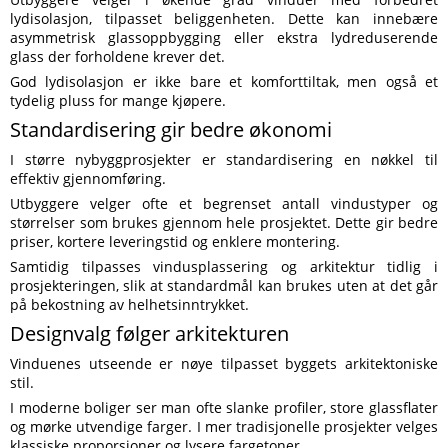
lydisolasjon, tilpasset beliggenheten. Dette kan innebære
asymmetrisk glassoppbygging eller ekstra lydreduserende
glass der forholdene krever det.
God lydisolasjon er ikke bare et komforttiltak, men også et
tydelig pluss for mange kjøpere.
Standardisering gir bedre økonomi
I større nybyggprosjekter er standardisering en nøkkel til
effektiv gjennomføring.
Utbyggere velger ofte et begrenset antall vindustyper og
størrelser som brukes gjennom hele prosjektet. Dette gir bedre
priser, kortere leveringstid og enklere montering.
Samtidig tilpasses vindusplassering og arkitektur tidlig i
prosjekteringen, slik at standardmål kan brukes uten at det går
på bekostning av helhetsinntrykket.
Designvalg følger arkitekturen
Vinduenes utseende er nøye tilpasset byggets arkitektoniske
stil.
I moderne boliger ser man ofte slanke profiler, store glassflater
og mørke utvendige farger. I mer tradisjonelle prosjekter velges
klassiske proporsjoner og lysere fargetoner.