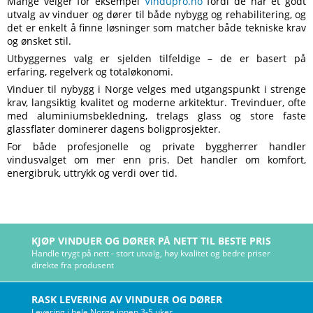
Mange velger for eksempel
Vindupro.no
fordi de har et godt
utvalg av vinduer og dører til både nybygg og rehabilitering, og
det er enkelt å finne løsninger som matcher både tekniske krav
og ønsket stil.
Utbyggernes valg er sjelden tilfeldige – de er basert på
erfaring, regelverk og totaløkonomi.
Vinduer til nybygg i Norge velges med utgangspunkt i strenge
krav, langsiktig kvalitet og moderne arkitektur. Trevinduer, ofte
med aluminiumsbekledning, trelags glass og store faste
glassflater dominerer dagens boligprosjekter.
For både profesjonelle og private byggherrer handler
vindusvalget om mer enn pris. Det handler om komfort,
energibruk, uttrykk og verdi over tid.
KJØP VINDUER OG DØRER PÅ NETT TIL BESTE PRIS
Handle trygt på nett - stort utvalg, høy kvalitet og bedre priser
direkte fra produsent
RASK LEVERING AV VINDUER OG DØRER
Levering i hele Norge innen 3-5 uker