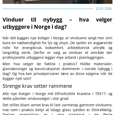
22.01.2026.
Vinduer til nybygg – hva velger
utbyggere i Norge i dag?
Når det bygges nye boliger i Norge, er vinduene langt mer enn
bare en nødvendighet for lys og utsyn. De spiller en avgjørende
rolle for energibruk, bokomfort, arkitektonisk uttrykk og
langsiktig verdi. Derfor er valg av vinduer et område der
profesjonelle utbyggere legger mye arbeid i planleggingen.
Men hva velger de faktisk i praksis? Hvilke materialer,
glassløsninger og konstruksjoner dominerer i norske nybygg i
dag? Og hva kan privatpersoner lære av disse valgene når de
bygger nytt selv?
Strenge krav setter rammene
Alle nye boliger i Norge må tilfredsstille kravene i TEK17, og
dette påvirker vindusvalget i stor grad.
Det stilles blant annet krav til lavt varmetap gjennom vinduene,
noe som i praksis betyr at tolags glass sjelden er tilstrekkelig.
Trelags energiglass er i dag standard i de fleste