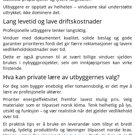
Utbyggere er opptatt av helheten – vinduene skal understøtte
uttrykket, ikke dominere det.
Lang levetid og lave driftskostnader
Profesjonelle utbyggere tenker langsiktig.
Vinduer med dokumentert kvalitet, solide beslag og gode
garantier prioriteres fordi det gir færre reklamasjoner og lavere
vedlikeholdskostnader over tid.
Dette er også grunnen til at svært billige vinduer sjelden
brukes i nybyggprosjekter, selv om innkjøpsprisen kan virke
fristende.
Hva kan private lære av utbyggernes valg?
For deg som bygger enebolig eller tomannsbolig, er det mye å
lære av profesjonelle aktører.
Prioriter energieffektivitet fremfor lavest mulig pris. Velg
materialer som er tilpasset norsk klima. Tenk helhetlig på lys,
utsikt og funksjon – og vær realistisk når det gjelder vedlikehold
over tid.
Et praktisk tips er å bruke en leverandør som tilbyr et bredt
utvalg, tydelig produktinfo og løsninger tilpasset norske krav.