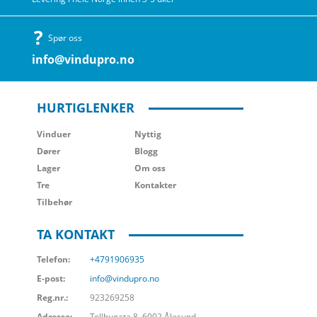
Spør oss
info@vindupro.no
HURTIGLENKER
Vinduer
Nyttig
Dører
Blogg
Lager
Om oss
Tre
Kontakter
Tilbehør
TA KONTAKT
Telefon:
+4791906935
E-post:
info@vindupro.no
Reg.nr.:
923269258
Adresse:
Tollbugata 8, 6002 Ålesund