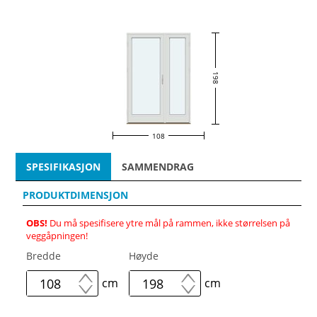
198
108
SPESIFIKASJON
SAMMENDRAG
PRODUKTDIMENSJON
OBS!
Du må spesifisere ytre mål på rammen, ikke størrelsen på
veggåpningen!
Bredde
Høyde
cm
cm