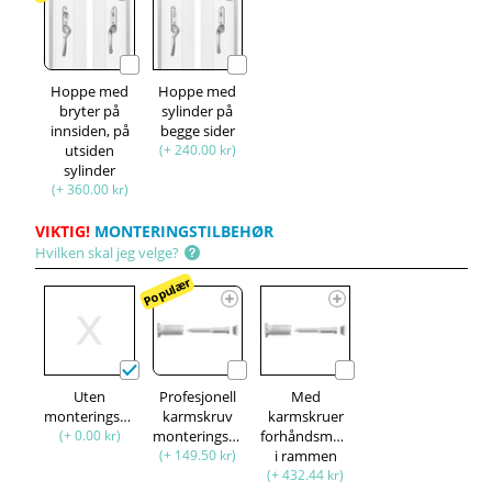
Hoppe med
Hoppe med
bryter på
sylinder på
innsiden, på
begge sider
utsiden
(+ 240.00 kr)
sylinder
(+ 360.00 kr)
VIKTIG!
MONTERINGSTILBEHØR
Hvilken skal jeg velge?
Populær
Uten
Profesjonell
Med
monteringssett
karmskruv
karmskruer
(+ 0.00 kr)
monteringssett
forhåndsmontert
(+ 149.50 kr)
i rammen
(+ 432.44 kr)