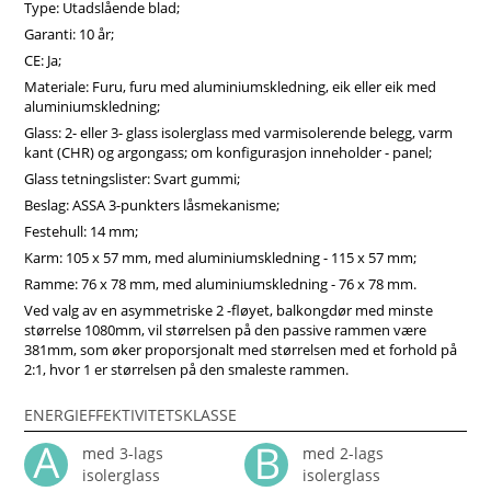
Type: Utadslående blad;
fokus på lys, enkelhet og funksjon, tilpasset dagens norske
Garanti: 10 år;
boligstandard.
CE: Ja;
Materiale: Furu, furu med aluminiumskledning, eik eller eik med
aluminiumskledning;
Glass: 2- eller 3- glass isolerglass med varmisolerende belegg, varm
kant (CHR) og argongass; om konfigurasjon inneholder - panel;
Glass tetningslister: Svart gummi;
Beslag: ASSA 3-punkters låsmekanisme;
Festehull: 14 mm;
Karm: 105 x 57 mm, med aluminiumskledning - 115 x 57 mm;
Ramme: 76 x 78 mm, med aluminiumskledning - 76 x 78 mm.
Ved valg av en asymmetriske 2 -fløyet, balkongdør med minste
størrelse 1080mm, vil størrelsen på den passive rammen være
381mm, som øker proporsjonalt med størrelsen med et forhold på
2:1, hvor 1 er størrelsen på den smaleste rammen.
ENERGIEFFEKTIVITETSKLASSE
med 3-lags
med 2-lags
isolerglass
isolerglass