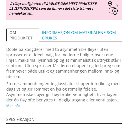
Vi tilbyr muligheten til å VELGE DEN MEST PRAKTISKE
LEVERINGSUKEN, som du finner i det siste trinnet i
handlekurven.
INFORMASJON OM MATERIALENE SOM
OM
BRUKES
PRODUKTET
Doble balkongdører med to asymmetriske fløyer uten
sprosser er et ideelt valg for moderne boliger hvor rene
linjer, maksimal lysinnslipp og et minimalistisk uttrykk står i
sentrum. Uten sprosser får døren et åpent og lett preg som
fremhever både utsikt og sammenhengen mellom inne- og
uterom.
Store, sammenhengende glassflater slipper inn rikelig med
dagslys og gir rommet en lys og romslig følelse.
Asymmetriske fløyer gir høy brukervennlighet i hverdagen,
der én fløy ofte benyttes til daglig utgang eller ventilasjon,
mens begge fløyer kan åpnes helt for å skape en sømløs
Mer info
overgang til terrasse eller balkong. Døren kan leveres med
energieffektivt og solbeskyttende glass som bidrar til
SPESIFIKASJON
komfort og lavere energiforbruk. Denne løsningen passer
perfekt for deg som ønsker en moderne balkongdør med