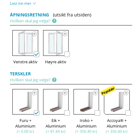
Last inn mer
ÅPNINGSRETNING
(utsikt fra utsiden)
Hvilken skal jeg velge?
Venstre aktiv
Høyre aktiv
TERSKLER
Hvilken skal jeg velge?
Populær
Furu +
Eik +
Iroko +
Accoya® +
Aluminium
Aluminium
Aluminium
Aluminium
(+ 0.00 kr)
(+ 81.84 kr)
(+ 356.40 kr)
(+ 356.40 kr)