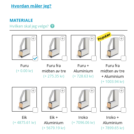
Hvordan måler jeg?
MATERIALE
Hvilken skal jeg velge?
Populær
Furu
Furu fra
Furu +
Furu fra
(+ 0.00 kr)
midten av tre
Aluminium
midten av tre
(+ 275.35 kr)
(+ 728.63 kr)
+ Aluminium
(+ 1003.94 kr)
Eik
Eik +
Iroko
Iroko +
(+ 4875.61 kr)
Aluminium
(+ 7096.06 kr)
Aluminium
(+ 5679.19 kr)
(+ 7899.65 kr)