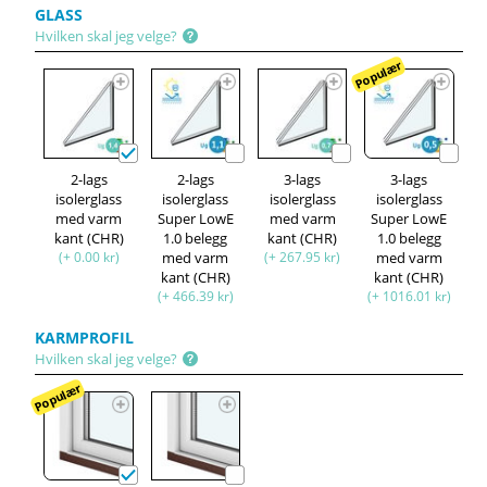
GLASS
Hvilken skal jeg velge?
Populær
2-lags
2-lags
3-lags
3-lags
isolerglass
isolerglass
isolerglass
isolerglass
med varm
Super LowE
med varm
Super LowE
kant (CHR)
1.0 belegg
kant (CHR)
1.0 belegg
(+ 0.00 kr)
med varm
(+ 267.95 kr)
med varm
kant (CHR)
kant (CHR)
(+ 466.39 kr)
(+ 1016.01 kr)
KARMPROFIL
Hvilken skal jeg velge?
Populær