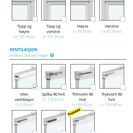
Topp og
Topp og
Høyre
Venstre
høyre
venstre
(+ 85.14 kr)
(+ 85.14 kr)
(+ 131.58 kr)
(+ 131.58 kr)
VENTILASJON
Hvilken skal jeg velge?
Uten
Spilka 90 hvit
Trimvent 90
Trykvent 90
ventilasjon
(+ 172.43 kr)
hvit
hvit
(+ 0.00 kr)
(+ 198.60 kr)
(+ 339.49 kr)
Populær