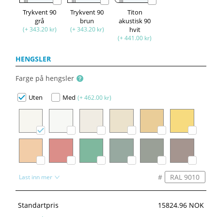
Trykvent 90
Trykvent 90
Titon
grå
brun
akustisk 90
(+ 343.20 kr)
(+ 343.20 kr)
hvit
(+ 441.00 kr)
HENGSLER
Farge på hengsler
Uten
Med
(+ 462.00 kr)
#
Last inn mer
Standartpris
15824.96 NOK