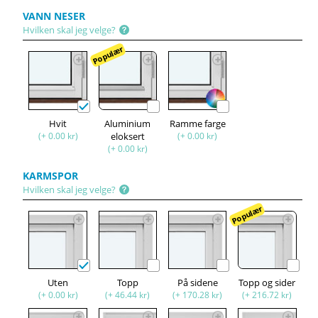
VANN NESER
Hvilken skal jeg velge?
Populær
Hvit
Aluminium
Ramme farge
(+ 0.00 kr)
eloksert
(+ 0.00 kr)
(+ 0.00 kr)
KARMSPOR
Hvilken skal jeg velge?
Populær
Uten
Topp
På sidene
Topp og sider
(+ 0.00 kr)
(+ 46.44 kr)
(+ 170.28 kr)
(+ 216.72 kr)