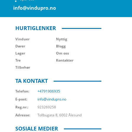
info@vindupro.no
HURTIGLENKER
Vinduer
Nyttig
Dører
Blogg
Lager
Om oss
Tre
Kontakter
Tilbehør
TA KONTAKT
Telefon:
+4791906935
E-post:
info@vindupro.no
Reg.nr.:
923269258
Adresse:
Tollbugata 8, 6002 Ålesund
SOSIALE MEDIER