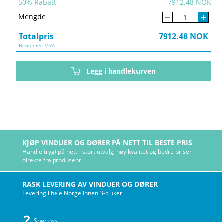
-
50
% Rabatt
7912.48 NOK
Mengde
Totalpris
7912.48 NOK
Beløp med MVA
Legg i handlekurven
KJØP VINDUER OG DØRER PÅ NETT TIL BESTE PRIS
Handle trygt på nett - stort utvalg, høy kvalitet og bedre priser
direkte fra produsent
RASK LEVERING AV VINDUER OG DØRER
Levering i hele Norge innen 3-5 uker
Spør oss