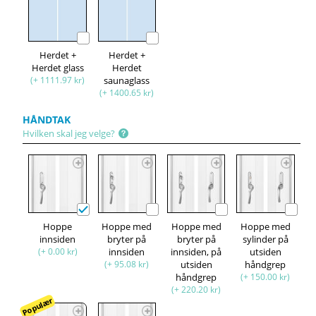
Herdet +
Herdet +
Herdet glass
Herdet
(+ 1111.97 kr)
saunaglass
(+ 1400.65 kr)
HÅNDTAK
Hvilken skal jeg velge?
Hoppe
Hoppe med
Hoppe med
Hoppe med
innsiden
bryter på
bryter på
sylinder på
(+ 0.00 kr)
innsiden
innsiden, på
utsiden
(+ 95.08 kr)
utsiden
håndgrep
håndgrep
(+ 150.00 kr)
(+ 220.20 kr)
Populær