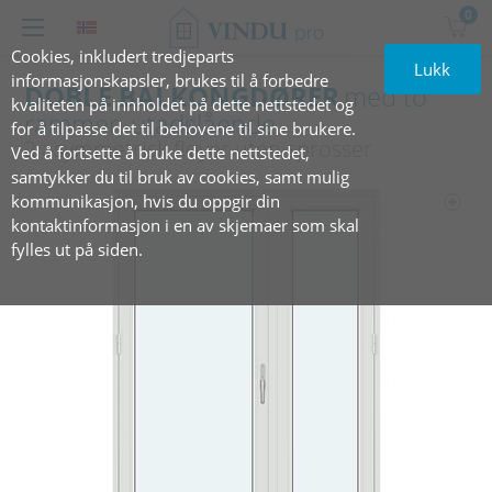
0
Cookies, inkludert tredjeparts
Lukk
informasjonskapsler, brukes til å forbedre
DOBLE BALKONGDØRER
med to
kvaliteten på innholdet på dette nettstedet og
rammer, utadslående
for å tilpasse det til behovene til sine brukere.
2 asymmetrisk fløyer uten sprosser
Ved å fortsette å bruke dette nettstedet,
samtykker du til bruk av cookies, samt mulig
kommunikasjon, hvis du oppgir din
kontaktinformasjon i en av skjemaer som skal
fylles ut på siden.