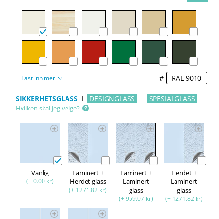
#
Last inn mer
SIKKERHETSGLASS
DESIGNGLASS
SPESIALGLASS
Hvilken skal jeg velge?
Vanlig
Laminert +
Laminert +
Herdet +
(+ 0.00 kr)
Herdet glass
Laminert
Laminert
(+ 1271.82 kr)
glass
glass
(+ 959.07 kr)
(+ 1271.82 kr)