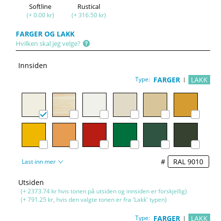
Softline
Rustical
(+ 0.00 kr)
(+ 316.50 kr)
FARGER OG LAKK
Hvilken skal jeg velge?
Innsiden
Type:
FARGER
LAKK
#
Last inn mer
Utsiden
(+ 2373.74 kr hvis tonen på utsiden og innsiden er forskjellig)
(+ 791.25 kr, hvis den valgte tonen er fra 'Lakk' typen)
Type:
FARGER
LAKK