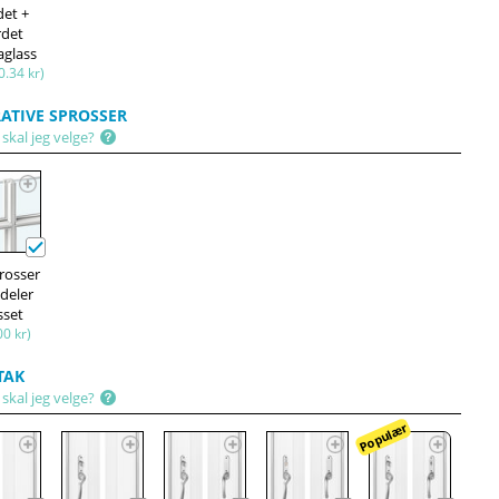
det +
rdet
aglass
0.34 kr)
ATIVE SPROSSER
skal jeg velge?
prosser
deler
sset
00 kr)
TAK
skal jeg velge?
Populær