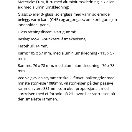
Materiale: Furu, furu med aluminiumskledning, eik eller
eik med aluminiumskledning;
Glass: 2- eller 3- glass isolerglass med varmisolerende
belegg, varm kant (CHR) og argongass; om konfigurasjon
inneholder - panel;
Glass tetningslister: Svart gummi;
Beslag: ASSA 3-punkters låsmekanisme;
Festehull: 14 mm;
Karm: 105 x 57 mm, med aluminiumskledning - 115 x 57
mm;
Ramme: 76 x 78 mm, med aluminiumskledning - 76 x 78
mm.
Ved valg av en asymmetriske 2 -fløyet, balkongdør med
minste størrelse 1080mm, vil størrelsen på den passive
rammen være 381mm, som øker proporsjonalt med
størrelsen med et forhold på 2:1, hvor 1 er størrelsen på
den smaleste rammen.