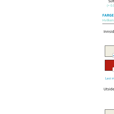
Sof
(+ 0.
FARGE
Hvilken 
Innsi
Last i
Utsid