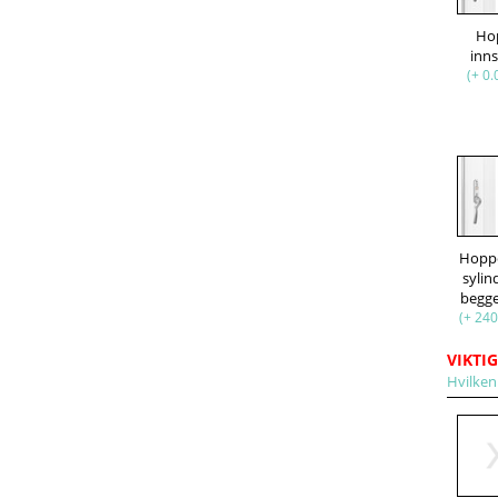
Ho
inn
(+ 0.
Hopp
sylin
begge
(+ 240
VIKTIG
Hvilken 