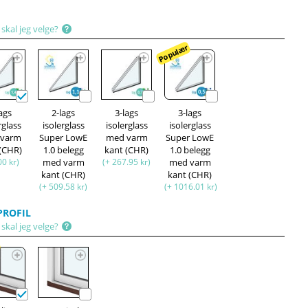
skal jeg velge?
Populær
lags
2-lags
3-lags
3-lags
rglass
isolerglass
isolerglass
isolerglass
 varm
Super LowE
med varm
Super LowE
 (CHR)
1.0 belegg
kant (CHR)
1.0 belegg
00 kr)
med varm
(+ 267.95 kr)
med varm
kant (CHR)
kant (CHR)
(+ 509.58 kr)
(+ 1016.01 kr)
ROFIL
skal jeg velge?
r