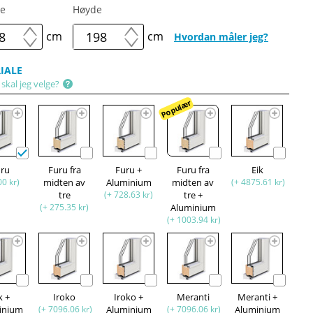
e
Høyde
cm
cm
Hvordan måler jeg?
IALE
skal jeg velge?
Populær
uru
Furu fra
Furu +
Furu fra
Eik
00 kr)
midten av
Aluminium
midten av
(+ 4875.61 kr)
tre
(+ 728.63 kr)
tre +
(+ 275.35 kr)
Aluminium
(+ 1003.94 kr)
k +
Iroko
Iroko +
Meranti
Meranti +
inium
(+ 7096.06 kr)
Aluminium
(+ 7096.06 kr)
Aluminium