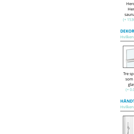
Her
He
saun
(+ 153
DEKOR
Hvilken 
Tre s
som 
gla
(+ 0.
HÅND
Hvilken 