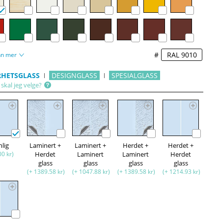
#
nn mer
RHETSGLASS
DESIGNGLASS
SPESIALGLASS
skal jeg velge?
nlig
Laminert +
Laminert +
Herdet +
Herdet +
00 kr)
Herdet
Laminert
Laminert
Herdet
glass
glass
glass
glass
(+ 1389.58 kr)
(+ 1047.88 kr)
(+ 1389.58 kr)
(+ 1214.93 kr)