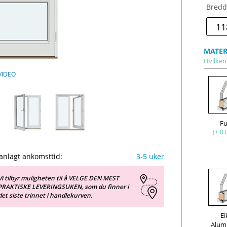
Bredd
MATER
Hvilken 
VIDEO
F
(+ 0.
anlagt ankomsttid:
3-5 uker
Vi tilbyr muligheten til å VELGE DEN MEST
PRAKTISKE LEVERINGSUKEN, som du finner i
det siste trinnet i handlekurven.
Ei
Alum