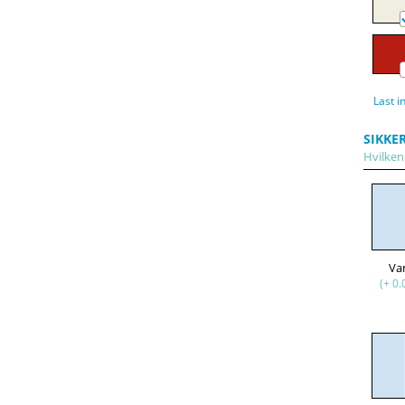
Last i
SIKKE
Hvilken 
Va
(+ 0.