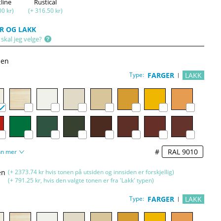
tline
Rustical
00 kr)
(+ 316.50 kr)
R OG LAKK
skal jeg velge?
den
Type:
FARGER
LAKK
#
nn mer
en
(+ 2373.74 kr hvis tonen på utsiden og innsiden er forskjellig)
(+ 791.25 kr, hvis den valgte tonen er fra 'Lakk' typen)
Type:
FARGER
LAKK