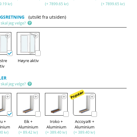
9.19 kr)
(+ 7899.65 kr)
(+ 7899.65 kr)
GSRETNING
(utsikt fra utsiden)
skal jeg velge?
stre
Høyre aktiv
tiv
LER
skal jeg velge?
Populær
ru +
Eik +
Iroko +
Accoya® +
inium
Aluminium
Aluminium
Aluminium
00 kr)
(+ 89.42 kr)
(+ 389.40 kr)
(+ 389.40 kr)