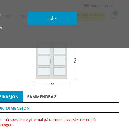
Norge (Norsk)
0
e
Sende handlekurv
BLOGG
OM OSS
KONTAKTER
Lukk
til e‑post
en
198
118
FIKASJON
SAMMENDRAG
UKTDIMENSJON
u må spesifisere ytre mål på rammen, ikke størrelsen på
ningen!