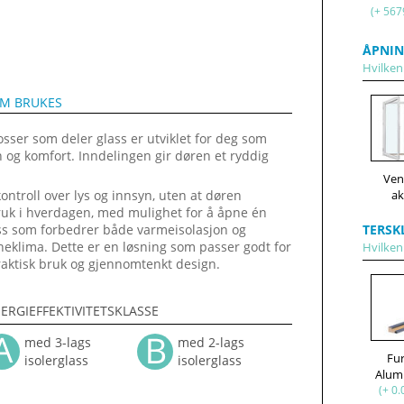
(+ 567
ÅPNIN
Hvilken 
OM BRUKES
osser som deler glass er utviklet for deg som
n og komfort. Inndelingen gir døren et ryddig
Ven
ak
ontroll over lys og innsyn, uten at døren
bruk i hverdagen, med mulighet for å åpne én
TERSK
ass som forbedrer både varmeisolasjon og
neklima. Dette er en løsning som passer godt for
Hvilken 
aktisk bruk og gjennomtenkt design.
ERGIEFFEKTIVITETSKLASSE
med 3-lags
med 2-lags
Fu
isolerglass
isolerglass
Alum
(+ 0.