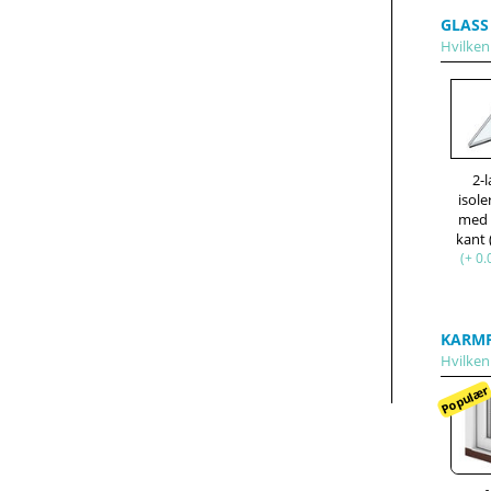
GLASS
Hvilken 
2-
isole
med
kant
(+ 0.
KARMP
Hvilken 
Populæ