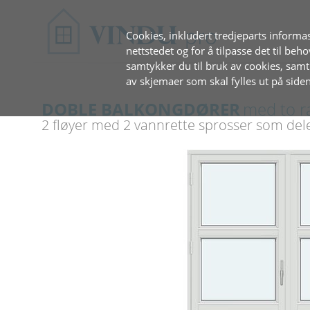
Cookies, inkludert tredjeparts informas
nettstedet og for å tilpasse det til beh
samtykker du til bruk av cookies, sam
av skjemaer som skal fylles ut på siden
DOBLE BALKONGDØRER
med to r
2 fløyer med 2 vannrette sprosser som dele