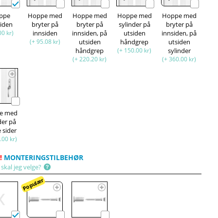
ppe
Hoppe med
Hoppe med
Hoppe med
Hoppe med
siden
bryter på
bryter på
sylinder på
bryter på
00 kr)
innsiden
innsiden, på
utsiden
innsiden, på
(+ 95.08 kr)
utsiden
håndgrep
utsiden
håndgrep
(+ 150.00 kr)
sylinder
(+ 220.20 kr)
(+ 360.00 kr)
e med
der på
 sider
.00 kr)
!
MONTERINGSTILBEHØR
skal jeg velge?
Populær