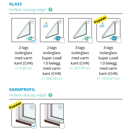
GLASS
Hvilken skal jeg velge?
Populær
2-lags
2-lags
3-lags
3-lags
isolerglass
isolerglass
isolerglass
isolerglass
med varm
Super LowE
med varm
Super LowE
kant (CHR)
1.0 belegg
kant (CHR)
1.0 belegg
(+ 0.00 kr)
med varm
(+ 267.95 kr)
med varm
kant (CHR)
kant (CHR)
(+ 509.58 kr)
(+ 1016.01 kr)
KARMPROFIL
Hvilken skal jeg velge?
Populær