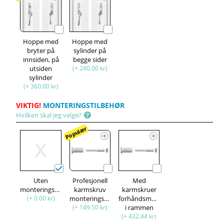
Hoppe med
Hoppe med
bryter på
sylinder på
innsiden, på
begge sider
utsiden
(+ 240.00 kr)
sylinder
(+ 360.00 kr)
VIKTIG!
MONTERINGSTILBEHØR
Hvilken skal jeg velge?
Populær
Uten
Profesjonell
Med
monteringssett
karmskruv
karmskruer
(+ 0.00 kr)
monteringssett
forhåndsmontert
(+ 149.50 kr)
i rammen
(+ 432.44 kr)