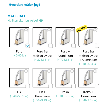
Hvordan måler jeg?
MATERIALE
Hvilken skal jeg velge?
Populær
Furu
Furu fra
Furu +
Furu fra
(+ 0.00 kr)
midten av tre
Aluminium
midten av tre
(+ 275.35 kr)
(+ 728.63 kr)
+ Aluminium
(+ 1003.94 kr)
Eik
Eik +
Iroko
Iroko +
(+ 4875.61 kr)
Aluminium
(+ 7096.06 kr)
Aluminium
(+ 5679.19 kr)
(+ 7899.65 kr)