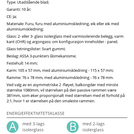
Type: Utadslående blad;
tidløst uttrykk, klar til å bli en naturlig del av hjemmet ditt.
Garanti: 10 år;
CE: Ja;
Materiale: Furu, furu med aluminiumskledning, eik eller eik med
aluminiumskledning;
Glass: 2- eller 3- glass isolerglass med varmisolerende belegg, varm
kant (CHR) og argongass; om konfigurasjon inneholder - panel;
Glass tetningslister: Svart gummi;
Beslag: ASSA 3-punkters låsmekanisme;
Festehull: 14 mm;
Karm: 105 x 57 mm, med aluminiumskledning - 115 x 57 mm;
Ramme: 76 x 78 mm, med aluminiumskledning - 76 x 78 mm.
Ved valg av en asymmetriske 2 -fløyet, balkongdør med minste
størrelse 1080mm, vil størrelsen på den passive rammen være
381mm, som øker proporsjonalt med størrelsen med et forhold på
2:1, hvor 1 er størrelsen på den smaleste rammen.
ENERGIEFFEKTIVITETSKLASSE
med 3-lags
med 2-lags
isolerglass
isolerglass