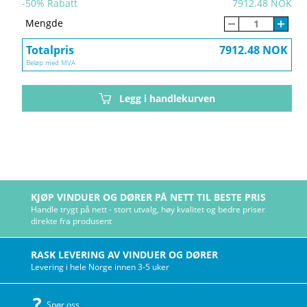
-
50
% Rabatt
7912.48 NOK
Mengde
Totalpris
7912.48 NOK
Beløp med MVA
Legg i handlekurven
KJØP VINDUER OG DØRER PÅ NETT TIL BESTE PRIS
Handle trygt på nett - stort utvalg, høy kvalitet og bedre priser
direkte fra produsent
RASK LEVERING AV VINDUER OG DØRER
Levering i hele Norge innen 3-5 uker
Spør oss