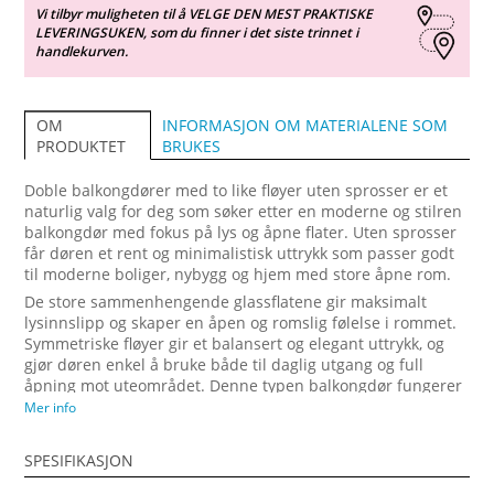
Vi tilbyr muligheten til å VELGE DEN MEST PRAKTISKE
LEVERINGSUKEN, som du finner i det siste trinnet i
handlekurven.
INFORMASJON OM MATERIALENE SOM
OM
BRUKES
PRODUKTET
Doble balkongdører med to like fløyer uten sprosser er et
naturlig valg for deg som søker etter en moderne og stilren
balkongdør med fokus på lys og åpne flater. Uten sprosser
får døren et rent og minimalistisk uttrykk som passer godt
til moderne boliger, nybygg og hjem med store åpne rom.
De store sammenhengende glassflatene gir maksimalt
lysinnslipp og skaper en åpen og romslig følelse i rommet.
Symmetriske fløyer gir et balansert og elegant uttrykk, og
gjør døren enkel å bruke både til daglig utgang og full
åpning mot uteområdet. Denne typen balkongdør fungerer
godt i stuer og oppholdsrom der utsikt og naturlig lys er en
Mer info
viktig del av opplevelsen. Når du bestiller doble
balkongdører uten sprosser hos Vindupro, kan du tilpasse
SPESIFIKASJON
løsningen etter boligens mål og behov, og enkelt gå videre
til bestilling. Dette gir deg en moderne balkongdør med et