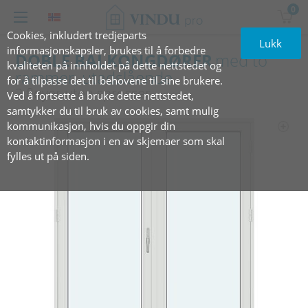
0
Cookies, inkludert tredjeparts
Lukk
informasjonskapsler, brukes til å forbedre
DOBLE BALKONGDØRER
med to
kvaliteten på innholdet på dette nettstedet og
rammer, utadslående
for å tilpasse det til behovene til sine brukere.
2 fløyer uten sprosser
Ved å fortsette å bruke dette nettstedet,
samtykker du til bruk av cookies, samt mulig
kommunikasjon, hvis du oppgir din
kontaktinformasjon i en av skjemaer som skal
fylles ut på siden.