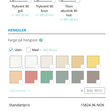
Trykvent 90
Trykvent 90
Titon
grå
brun
akustisk 90
(+ 343.20 kr)
(+ 343.20 kr)
hvit
(+ 441.00 kr)
HENGSLER
Farge på hengsler
Uten
Med
(+ 462.00 kr)
#
Last inn mer
Standartpris
15824.96 NOK