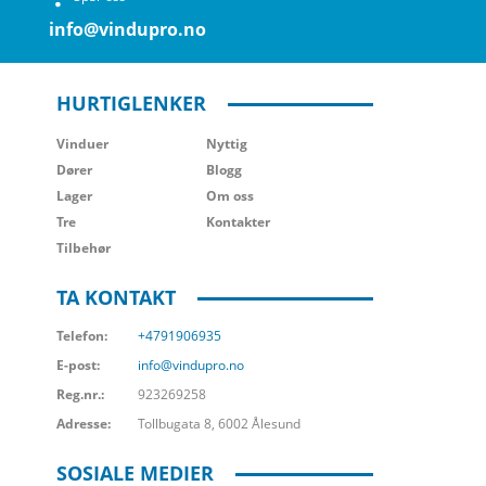
info@vindupro.no
HURTIGLENKER
Vinduer
Nyttig
Dører
Blogg
Lager
Om oss
Tre
Kontakter
Tilbehør
TA KONTAKT
Telefon:
+4791906935
E-post:
info@vindupro.no
Reg.nr.:
923269258
Adresse:
Tollbugata 8, 6002 Ålesund
SOSIALE MEDIER