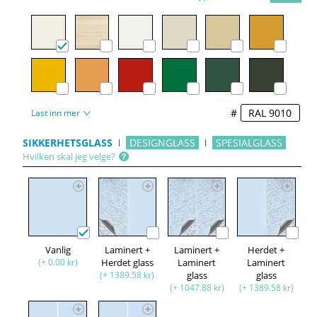
#
Last inn mer
SIKKERHETSGLASS
DESIGNGLASS
SPESIALGLASS
Hvilken skal jeg velge?
Vanlig
Laminert +
Laminert +
Herdet +
(+ 0.00 kr)
Herdet glass
Laminert
Laminert
(+ 1389.58 kr)
glass
glass
(+ 1047.88 kr)
(+ 1389.58 kr)