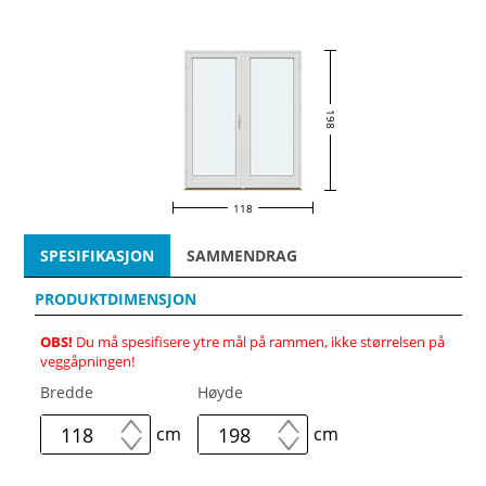
198
118
SPESIFIKASJON
SAMMENDRAG
PRODUKTDIMENSJON
OBS!
Du må spesifisere ytre mål på rammen, ikke størrelsen på
veggåpningen!
Bredde
Høyde
cm
cm