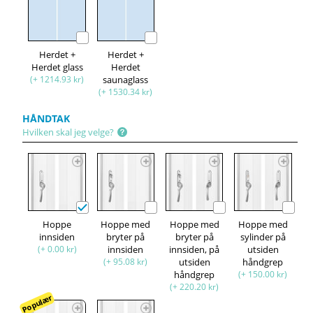
Herdet +
Herdet +
Herdet glass
Herdet
(+ 1214.93 kr)
saunaglass
(+ 1530.34 kr)
HÅNDTAK
Hvilken skal jeg velge?
Hoppe
Hoppe med
Hoppe med
Hoppe med
innsiden
bryter på
bryter på
sylinder på
(+ 0.00 kr)
innsiden
innsiden, på
utsiden
(+ 95.08 kr)
utsiden
håndgrep
håndgrep
(+ 150.00 kr)
(+ 220.20 kr)
Populær