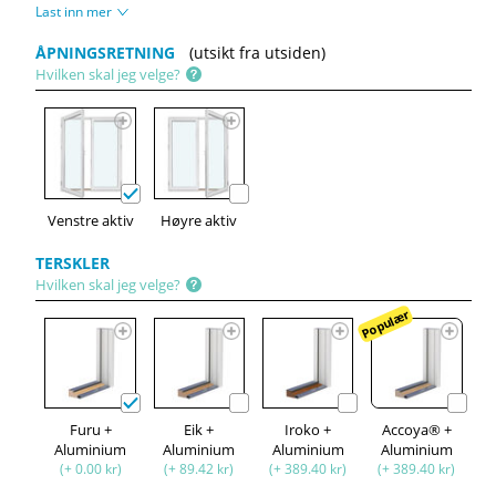
Last inn mer
ÅPNINGSRETNING
(utsikt fra utsiden)
Hvilken skal jeg velge?
Venstre aktiv
Høyre aktiv
TERSKLER
Hvilken skal jeg velge?
Populær
Furu +
Eik +
Iroko +
Accoya® +
Aluminium
Aluminium
Aluminium
Aluminium
(+ 0.00 kr)
(+ 89.42 kr)
(+ 389.40 kr)
(+ 389.40 kr)