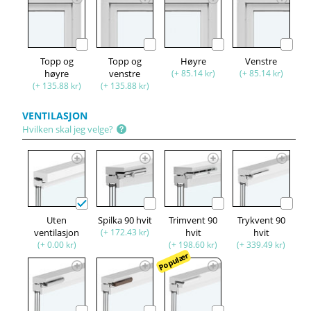
Topp og
Topp og
Høyre
Venstre
høyre
venstre
(+ 85.14 kr)
(+ 85.14 kr)
(+ 135.88 kr)
(+ 135.88 kr)
VENTILASJON
Hvilken skal jeg velge?
Uten
Spilka 90 hvit
Trimvent 90
Trykvent 90
ventilasjon
(+ 172.43 kr)
hvit
hvit
(+ 0.00 kr)
(+ 198.60 kr)
(+ 339.49 kr)
Populær