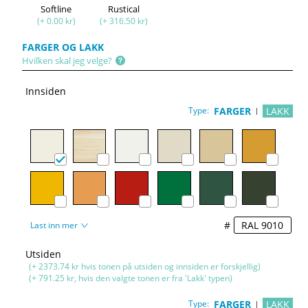
Softline
Rustical
(+ 0.00 kr)
(+ 316.50 kr)
FARGER OG LAKK
Hvilken skal jeg velge?
Innsiden
Type:
FARGER
LAKK
#
Last inn mer
Utsiden
(+ 2373.74 kr hvis tonen på utsiden og innsiden er forskjellig)
(+ 791.25 kr, hvis den valgte tonen er fra 'Lakk' typen)
Type:
FARGER
LAKK