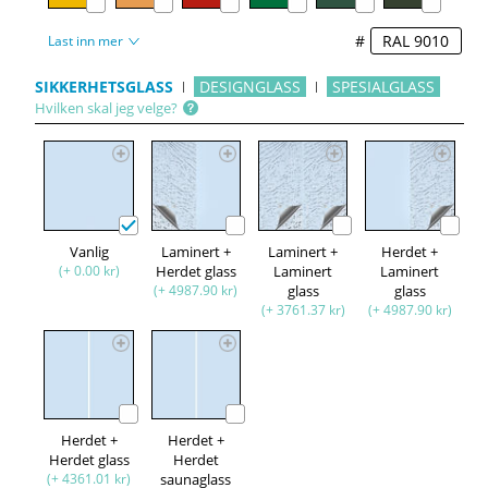
#
Last inn mer
SIKKERHETSGLASS
DESIGNGLASS
SPESIALGLASS
Hvilken skal jeg velge?
Vanlig
Laminert +
Laminert +
Herdet +
(+ 0.00 kr)
Herdet glass
Laminert
Laminert
(+ 4987.90 kr)
glass
glass
(+ 3761.37 kr)
(+ 4987.90 kr)
Herdet +
Herdet +
Herdet glass
Herdet
(+ 4361.01 kr)
saunaglass