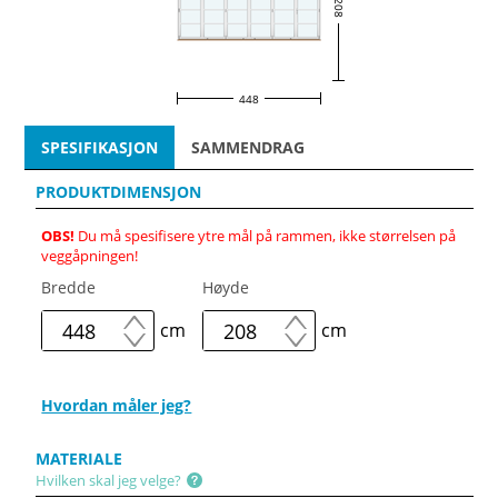
208
448
SPESIFIKASJON
SAMMENDRAG
PRODUKTDIMENSJON
OBS!
Du må spesifisere ytre mål på rammen, ikke størrelsen på
veggåpningen!
Bredde
Høyde
cm
cm
Hvordan måler jeg?
MATERIALE
Hvilken skal jeg velge?