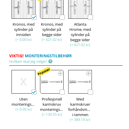
Kronos, med
Kronos, med
Atlanta
sylinder på
sylinder på
Hrome, med
innsiden
begge sider
sylinder på
(+ 0.00 kr)
(+ 621.02 kr)
begge sider
(+ 621.02 kr)
VIKTIG!
MONTERINGSTILBEHØR
Hvilken skal jeg velge?
Populær
Uten
Profesjonell
Med
monteringssett
karmskruv
karmskruer
(+ 0.00 kr)
monteringssett
forhåndsmontert
(+ 134.55 kr)
i rammen
(+ 389.19 kr)