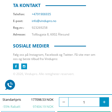
TA KONTAKT
Telefon:
+4791906935
E-post:
info@vindupro.no
Reg.nr.:
923269258
Adresse:
Tollbugata 8, 6002 Ålesund
SOSIALE MEDIER
Følg oss på Instagram, Facebook og Twitter. Få vite mer om
oss og beste tilbud fra Vindupro:
© 2026, Vindupro. Alle rettigheter reservert.
Standartpris
177098.53 NOK
-
55
% Rabatt
97404.19 NOK