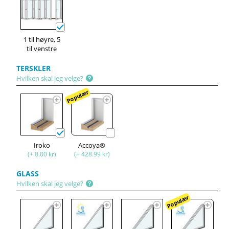
1 til høyre, 5
til venstre
TERSKLER
Hvilken skal jeg velge?
Populær
Iroko
Accoya®
(+ 0.00 kr)
(+ 428.99 kr)
GLASS
Hvilken skal jeg velge?
Populær