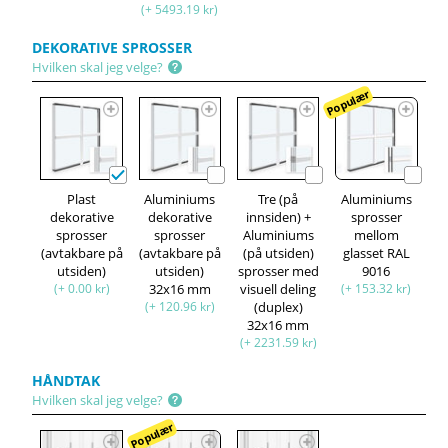
(+ 5493.19 kr)
DEKORATIVE SPROSSER
Hvilken skal jeg velge?
Populær
Plast
Aluminiums
Tre (på
Aluminiums
dekorative
dekorative
innsiden) +
sprosser
sprosser
sprosser
Aluminiums
mellom
(avtakbare på
(avtakbare på
(på utsiden)
glasset RAL
utsiden)
utsiden)
sprosser med
9016
(+ 0.00 kr)
32x16 mm
visuell deling
(+ 153.32 kr)
(+ 120.96 kr)
(duplex)
32x16 mm
(+ 2231.59 kr)
HÅNDTAK
Hvilken skal jeg velge?
Populær