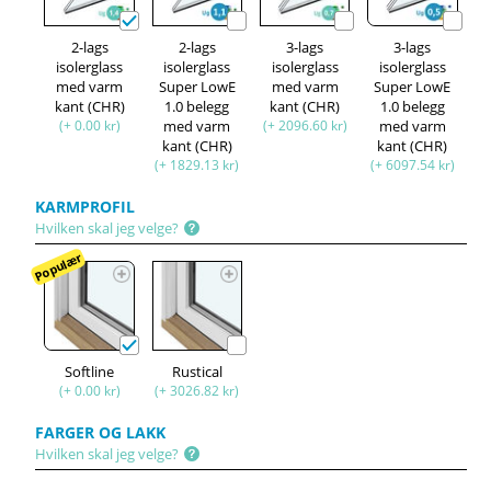
2-lags
2-lags
3-lags
3-lags
isolerglass
isolerglass
isolerglass
isolerglass
med varm
Super LowE
med varm
Super LowE
kant (CHR)
1.0 belegg
kant (CHR)
1.0 belegg
(+ 0.00 kr)
med varm
(+ 2096.60 kr)
med varm
kant (CHR)
kant (CHR)
(+ 1829.13 kr)
(+ 6097.54 kr)
KARMPROFIL
Hvilken skal jeg velge?
Populær
Softline
Rustical
(+ 0.00 kr)
(+ 3026.82 kr)
FARGER OG LAKK
Hvilken skal jeg velge?