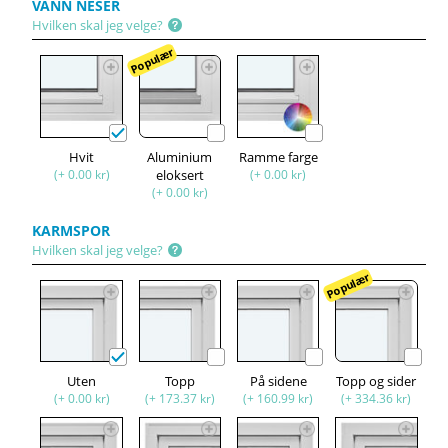
VANN NESER
Hvilken skal jeg velge?
Populær
Hvit
Aluminium
Ramme farge
(+ 0.00 kr)
eloksert
(+ 0.00 kr)
(+ 0.00 kr)
KARMSPOR
Hvilken skal jeg velge?
Populær
Uten
Topp
På sidene
Topp og sider
(+ 0.00 kr)
(+ 173.37 kr)
(+ 160.99 kr)
(+ 334.36 kr)