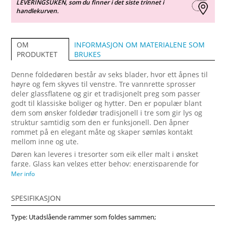
LEVERINGSUKEN, som du finner i det siste trinnet i
handlekurven.
INFORMASJON OM MATERIALENE SOM
OM
BRUKES
PRODUKTET
Denne foldedøren består av seks blader, hvor ett åpnes til
høyre og fem skyves til venstre. Tre vannrette sprosser
deler glassflatene og gir et tradisjonelt preg som passer
godt til klassiske boliger og hytter. Den er populær blant
dem som ønsker foldedør tradisjonell i tre som gir lys og
struktur samtidig som den er funksjonell. Den åpner
rommet på en elegant måte og skaper sømløs kontakt
mellom inne og ute.
Døren kan leveres i tresorter som eik eller malt i ønsket
farge. Glass kan velges etter behov: energisparende for
redusert varmetap, lydisolerende for rolige rom eller
Mer info
selvrensende for enklere vedlikehold. Mange velger denne
modellen fordi den gir foldedør pris som er rimelig,
SPESIFIKASJON
samtidig som produktet holder høy kvalitet. Vindupro
leverer foldedører på mål for perfekt tilpasning.
Type: Utadslående rammer som foldes sammen;