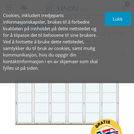
0
Cookies, inkludert tredjeparts
Lukk
informasjonskapsler, brukes til å forbedre
FOLDEDØRER
utadslående
kvaliteten på innholdet på dette nettstedet og
1 bald åpnes til høyre, 5 skyves venstre med
for å tilpasse det til behovene til sine brukere.
3 vannrette sprosser
Ved å fortsette å bruke dette nettstedet,
samtykker du til bruk av cookies, samt mulig
kommunikasjon, hvis du oppgir din
kontaktinformasjon i en av skjemaer som skal
fylles ut på siden.