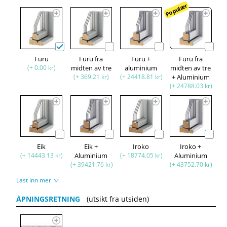
Populær
Furu
Furu fra
Furu +
Furu fra
(+ 0.00 kr)
midten av tre
aluminium
midten av tre
(+ 369.21 kr)
(+ 24418.81 kr)
+ Aluminium
(+ 24788.03 kr)
Eik
Eik +
Iroko
Iroko +
(+ 14443.13 kr)
Aluminium
(+ 18774.05 kr)
Aluminium
(+ 39421.76 kr)
(+ 43752.70 kr)
Last inn mer
ÅPNINGSRETNING
(utsikt fra utsiden)