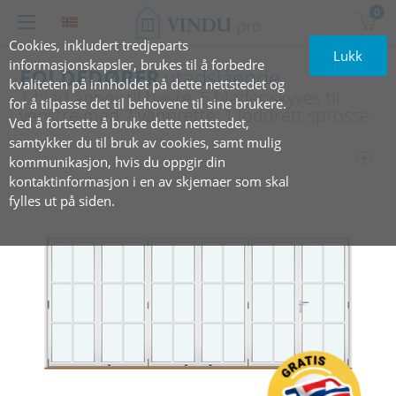
0
Cookies, inkludert tredjeparts
Lukk
informasjonskapsler, brukes til å forbedre
FOLDEDØRER
utadslående
kvaliteten på innholdet på dette nettstedet og
1 blad åpnes til høyre, 5 blader skyves til
for å tilpasse det til behovene til sine brukere.
venstre med 2 vannrette, 1 loddrett sprosse
Ved å fortsette å bruke dette nettstedet,
samtykker du til bruk av cookies, samt mulig
kommunikasjon, hvis du oppgir din
kontaktinformasjon i en av skjemaer som skal
fylles ut på siden.