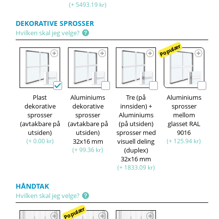
(+ 5493.19 kr)
DEKORATIVE SPROSSER
Hvilken skal jeg velge?
Populær
Plast
Aluminiums
Tre (på
Aluminiums
dekorative
dekorative
innsiden) +
sprosser
sprosser
sprosser
Aluminiums
mellom
(avtakbare på
(avtakbare på
(på utsiden)
glasset RAL
utsiden)
utsiden)
sprosser med
9016
(+ 0.00 kr)
32x16 mm
visuell deling
(+ 125.94 kr)
(+ 99.36 kr)
(duplex)
32x16 mm
(+ 1833.09 kr)
HÅNDTAK
Hvilken skal jeg velge?
Populær