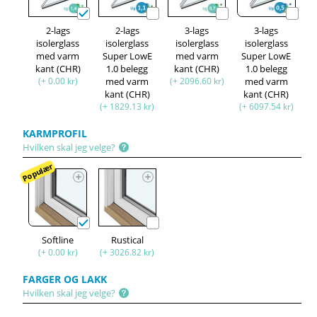
2-lags
2-lags
3-lags
3-lags
isolerglass
isolerglass
isolerglass
isolerglass
med varm
Super LowE
med varm
Super LowE
kant (CHR)
1.0 belegg
kant (CHR)
1.0 belegg
(+ 0.00 kr)
med varm
(+ 2096.60 kr)
med varm
kant (CHR)
kant (CHR)
(+ 1829.13 kr)
(+ 6097.54 kr)
KARMPROFIL
Hvilken skal jeg velge?
Populær
Softline
Rustical
(+ 0.00 kr)
(+ 3026.82 kr)
FARGER OG LAKK
Hvilken skal jeg velge?