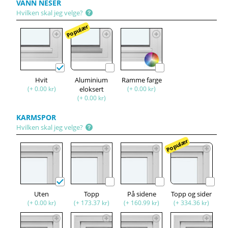
VANN NESER
Hvilken skal jeg velge?
Populær
Hvit
Aluminium
Ramme farge
(+ 0.00 kr)
eloksert
(+ 0.00 kr)
(+ 0.00 kr)
KARMSPOR
Hvilken skal jeg velge?
Populær
Uten
Topp
På sidene
Topp og sider
(+ 0.00 kr)
(+ 173.37 kr)
(+ 160.99 kr)
(+ 334.36 kr)