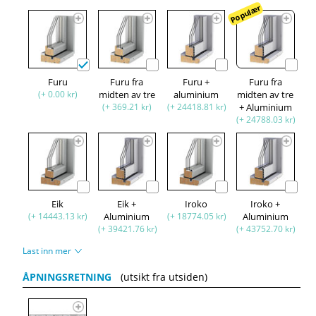
Populær
Furu
Furu fra
Furu +
Furu fra
(+ 0.00 kr)
midten av tre
aluminium
midten av tre
(+ 369.21 kr)
(+ 24418.81 kr)
+ Aluminium
(+ 24788.03 kr)
Eik
Eik +
Iroko
Iroko +
(+ 14443.13 kr)
Aluminium
(+ 18774.05 kr)
Aluminium
(+ 39421.76 kr)
(+ 43752.70 kr)
Last inn mer
ÅPNINGSRETNING
(utsikt fra utsiden)