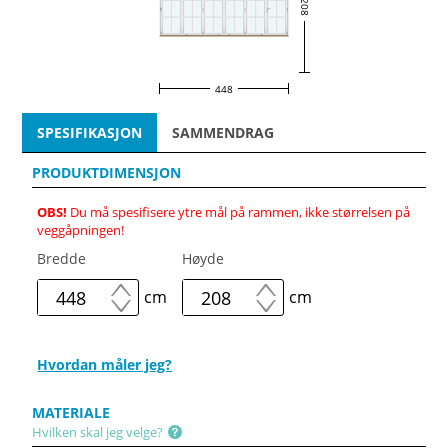
208
448
SPESIFIKASJON
SAMMENDRAG
PRODUKTDIMENSJON
OBS!
Du må spesifisere ytre mål på rammen, ikke størrelsen på
veggåpningen!
Bredde
Høyde
cm
cm
Hvordan måler jeg?
MATERIALE
Hvilken skal jeg velge?