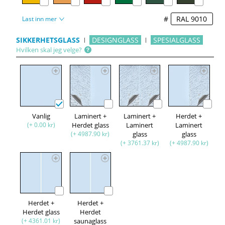
#
Last inn mer
SIKKERHETSGLASS
DESIGNGLASS
SPESIALGLASS
Hvilken skal jeg velge?
Vanlig
Laminert +
Laminert +
Herdet +
(+ 0.00 kr)
Herdet glass
Laminert
Laminert
(+ 4987.90 kr)
glass
glass
(+ 3761.37 kr)
(+ 4987.90 kr)
Herdet +
Herdet +
Herdet glass
Herdet
(+ 4361.01 kr)
saunaglass