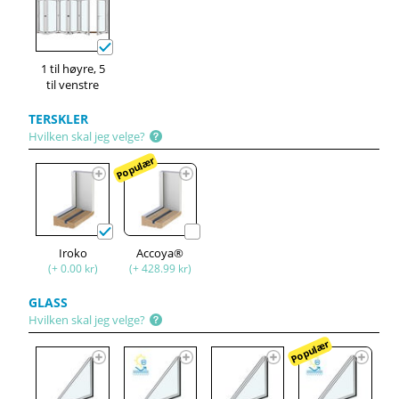
1 til høyre, 5
til venstre
TERSKLER
Hvilken skal jeg velge?
Populær
Iroko
Accoya®
(+ 0.00 kr)
(+ 428.99 kr)
GLASS
Hvilken skal jeg velge?
Populær