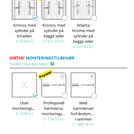
Kronos, med
Kronos, med
Atlanta
sylinder på
sylinder på
Hrome, med
innsiden
begge sider
sylinder på
(+ 0.00 kr)
(+ 621.02 kr)
begge sider
(+ 621.02 kr)
VIKTIG!
MONTERINGSTILBEHØR
Hvilken skal jeg velge?
Populær
Uten
Profesjonell
Med
monteringssett
karmskruv
karmskruer
(+ 0.00 kr)
monteringssett
forhåndsmontert
(+ 134.55 kr)
i rammen
(+ 389.19 kr)