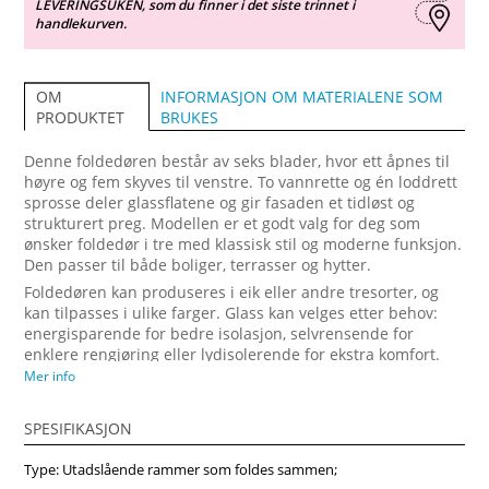
LEVERINGSUKEN, som du finner i det siste trinnet i
handlekurven.
INFORMASJON OM MATERIALENE SOM
OM
BRUKES
PRODUKTET
Denne foldedøren består av seks blader, hvor ett åpnes til
høyre og fem skyves til venstre. To vannrette og én loddrett
sprosse deler glassflatene og gir fasaden et tidløst og
strukturert preg. Modellen er et godt valg for deg som
ønsker foldedør i tre med klassisk stil og moderne funksjon.
Den passer til både boliger, terrasser og hytter.
Foldedøren kan produseres i eik eller andre tresorter, og
kan tilpasses i ulike farger. Glass kan velges etter behov:
energisparende for bedre isolasjon, selvrensende for
enklere rengjøring eller lydisolerende for ekstra komfort.
Mange velger denne modellen fordi den kombinerer
Mer info
foldedør pris med høy kvalitet. Vindupro leverer foldedører
på mål for perfekt passform.
SPESIFIKASJON
Type: Utadslående rammer som foldes sammen;