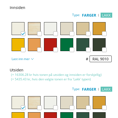
Innsiden
Type:
FARGER
LAKK
#
Last inn mer
Utsiden
(+ 16306.28 kr hvis tonen på utsiden og innsiden er forskjellig)
(+ 5435.43 kr, hvis den valgte tonen er fra 'Lakk' typen)
Type:
FARGER
LAKK