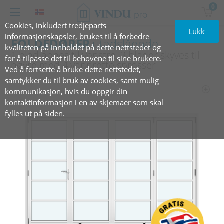
0
Cookies, inkludert tredjeparts
Lukk
informasjonskapsler, brukes til å forbedre
FOLDEDØRER
utadslående
kvaliteten på innholdet på dette nettstedet og
1 blad åpnes til venstre, 3 blader skyves til
for å tilpasse det til behovene til sine brukere.
høyre med 4 vannrette sprosser
Ved å fortsette å bruke dette nettstedet,
samtykker du til bruk av cookies, samt mulig
kommunikasjon, hvis du oppgir din
kontaktinformasjon i en av skjemaer som skal
fylles ut på siden.