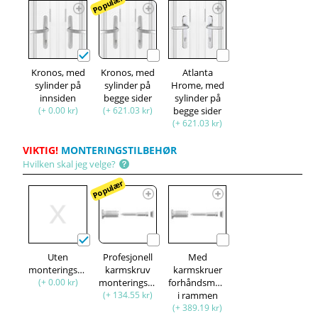
Populær
Kronos, med
Kronos, med
Atlanta
sylinder på
sylinder på
Hrome, med
innsiden
begge sider
sylinder på
(+ 0.00 kr)
(+ 621.03 kr)
begge sider
(+ 621.03 kr)
VIKTIG!
MONTERINGSTILBEHØR
Hvilken skal jeg velge?
Populær
Uten
Profesjonell
Med
monteringssett
karmskruv
karmskruer
(+ 0.00 kr)
monteringssett
forhåndsmontert
(+ 134.55 kr)
i rammen
(+ 389.19 kr)