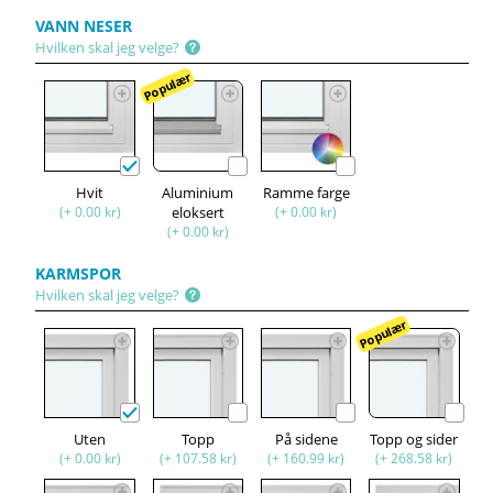
VANN NESER
Hvilken skal jeg velge?
Populær
Hvit
Aluminium
Ramme farge
(+ 0.00 kr)
eloksert
(+ 0.00 kr)
(+ 0.00 kr)
KARMSPOR
Hvilken skal jeg velge?
Populær
Uten
Topp
På sidene
Topp og sider
(+ 0.00 kr)
(+ 107.58 kr)
(+ 160.99 kr)
(+ 268.58 kr)