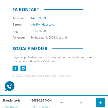
TA KONTAKT
Telefon:
+4791906935
E-post:
info@vindupro.no
Reg.nr.:
923269258
Adresse:
Tollbugata 8, 6002 Ålesund
SOSIALE MEDIER
Følg oss på Instagram, Facebook og Twitter. Få vite mer om
oss og beste tilbud fra Vindupro:
© 2026, Vindupro. Alle rettigheter reservert.
Standartpris
126830.99 NOK
-
55
% Rabatt
69757.04 NOK