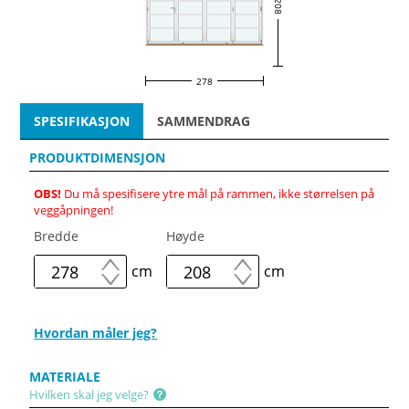
208
278
SPESIFIKASJON
SAMMENDRAG
PRODUKTDIMENSJON
OBS!
Du må spesifisere ytre mål på rammen, ikke størrelsen på
veggåpningen!
Bredde
Høyde
cm
cm
Hvordan måler jeg?
MATERIALE
Hvilken skal jeg velge?