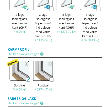
2-lags
2-lags
3-lags
3-lags
isolerglass
isolerglass
isolerglass
isolerglass
med varm
Super LowE
med varm
Super LowE
kant (CHR)
1.0 belegg
kant (CHR)
1.0 belegg
(+ 0.00 kr)
med varm
(+ 1276.72 kr)
med varm
kant (CHR)
kant (CHR)
(+ 1135.04 kr)
(+ 3759.43 kr)
KARMPROFIL
Hvilken skal jeg velge?
Populær
Softline
Rustical
(+ 0.00 kr)
(+ 2174.17 kr)
FARGER OG LAKK
Hvilken skal jeg velge?