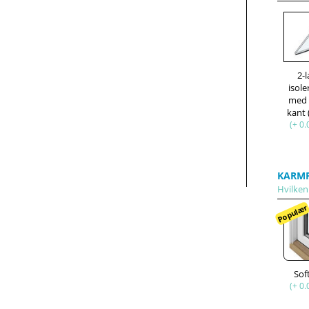
2-
isole
med
kant
(+ 0.
KARMP
Hvilken 
Populæ
Sof
(+ 0.