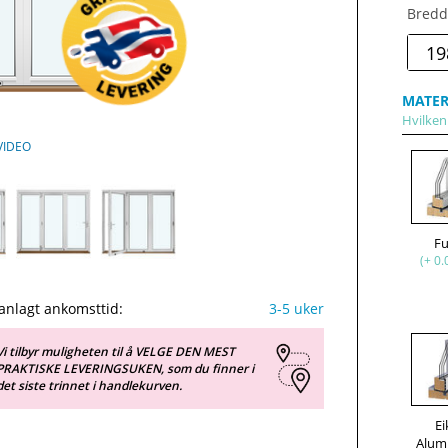
Bredd
MATER
Hvilken 
VIDEO
F
(+ 0.
anlagt ankomsttid:
3-5 uker
Vi tilbyr muligheten til å VELGE DEN MEST
PRAKTISKE LEVERINGSUKEN, som du finner i
det siste trinnet i handlekurven.
Ei
Alum