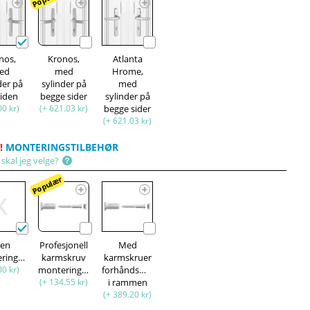
nos,
Kronos,
Atlanta
ed
med
Hrome,
der på
sylinder på
med
siden
begge sider
sylinder på
00 kr)
(+ 621.03 kr)
begge sider
(+ 621.03 kr)
!
MONTERINGSTILBEHØR
skal jeg velge?
Populær
ten
Profesjonell
Med
monteringssett
karmskruv
karmskruer
00 kr)
monteringssett
forhåndsmontert
(+ 134.55 kr)
i rammen
(+ 389.20 kr)