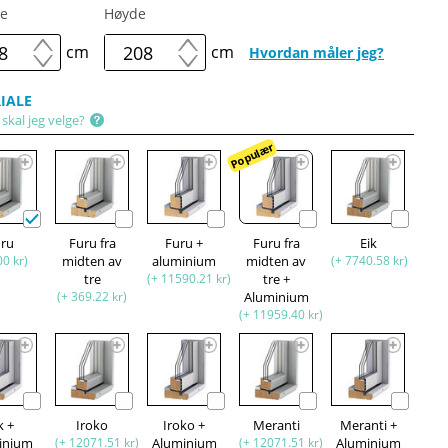
e
Høyde
cm
cm
Hvordan måler jeg?
IALE
skal jeg velge?
Populær
uru
Furu fra
Furu +
Furu fra
Eik
00 kr)
midten av
aluminium
midten av
(+ 7740.58 kr)
tre
(+ 11590.21 kr)
tre +
(+ 369.22 kr)
Aluminium
(+ 11959.40 kr)
k +
Iroko
Iroko +
Meranti
Meranti +
inium
(+ 12071.51 kr)
Aluminium
(+ 12071.51 kr)
Aluminium