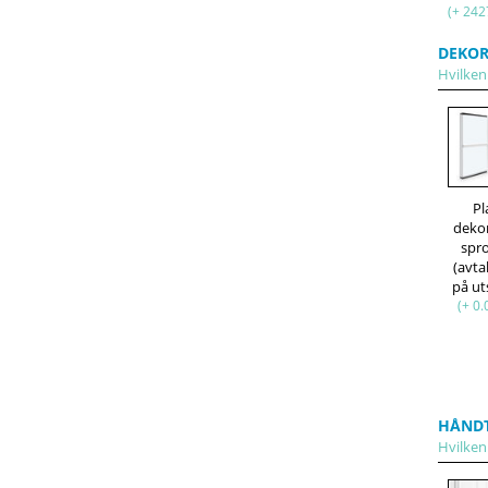
(+ 242
DEKOR
Hvilken 
Pl
deko
spr
(avt
på ut
(+ 0.
HÅND
Hvilken 