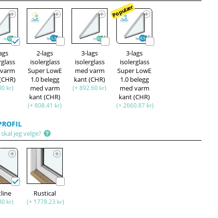
Populær
lags
2-lags
3-lags
3-lags
rglass
isolerglass
isolerglass
isolerglass
 varm
Super LowE
med varm
Super LowE
 (CHR)
1.0 belegg
kant (CHR)
1.0 belegg
00 kr)
med varm
(+ 892.60 kr)
med varm
kant (CHR)
kant (CHR)
(+ 808.41 kr)
(+ 2660.87 kr)
ROFIL
skal jeg velge?
r
tline
Rustical
00 kr)
(+ 1778.23 kr)