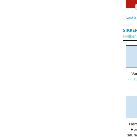
Last i
SIKKE
Hvilken 
Va
(+ 0.
Her
He
saun