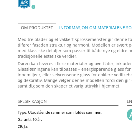
INFORMASJON OM MATERIALENE S
OM PRODUKTET
Med tre blader og et vakkert sprossemønster gir denne fol
tilfører fasaden struktur og harmoni. Modellen er svært 
med klassiske detaljer som passer til både nye og eldre 
tradisjonelle estetiske verdier.
Døren kan leveres i flere materialer og overflater, inkluder
Glassløsningene kan tilpasses – energisparende glass for b
innemiljøer, eller selvrensende glass for enklere vedlikeho
og dekorativ. Mange velger denne modellen fordi den gir e
samtidig som den skaper et varig uttrykk i hjemmet.
SPESIFIKASJON
EN
Type: Utadslående rammer som foldes sammen;
Garanti: 10 år;
CE: Ja;