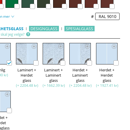
#
nn mer
RHETSGLASS
DESIGNGLASS
SPESIALGLASS
skal jeg velge?
nlig
Laminert +
Laminert +
Herdet +
Herdet +
00 kr)
Herdet
Laminert
Laminert
Herdet
glass
glass
glass
glass
(+ 2204.48 kr)
(+ 1662.39 kr)
(+ 2204.48 kr)
(+ 1927.41 kr)
det +
rdet
aglass