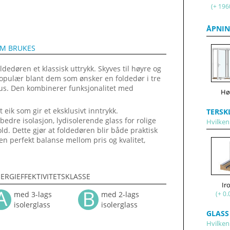
(+ 196
ÅPNIN
OM BRUKES
dedøren et klassisk uttrykk. Skyves til høyre og
populær blant dem som ønsker en foldedør i tre
hus. Den kombinerer funksjonalitet med
Hø
t eik som gir et eksklusivt inntrykk.
TERSK
edre isolasjon, lydisolerende glass for rolige
Hvilken 
ld. Dette gjør at foldedøren blir både praktisk
n perfekt balanse mellom pris og kvalitet,
ERGIEFFEKTIVITETSKLASSE
Ir
(+ 0.
med 3-lags
med 2-lags
isolerglass
isolerglass
GLASS
Hvilken 