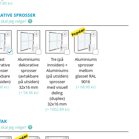
7.80 kr)
ATIVE SPROSSER
skal jeg velge?
Populær
ast
Aluminiums
Tre (på
Aluminiums
rative
dekorative
innsiden) +
sprosser
osser
sprosser
Aluminiums
mellom
akbare
(avtakbare
(på utsiden)
glasset RAL
siden)
på utsiden)
sprosser
9016
00 kr)
32x16 mm
med visuell
(+ 68.90 kr)
(+ 54.36 kr)
deling
(duplex)
32x16 mm
(+ 1002.89 kr)
TAK
skal jeg velge?
Populær