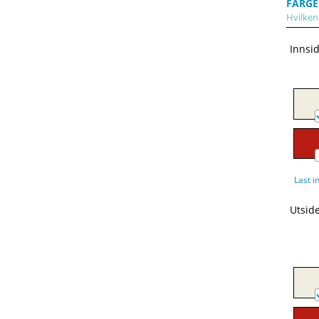
FARGE
Hvilken 
Innsi
Last i
Utsid