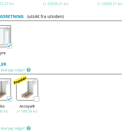
05.27 kr)
(+ 23936.21 kr)
(+ 23936.21 kr)
GSRETNING
(utsikt fra utsiden)
yre
LER
skal jeg velge?
Populær
oko
Accoya®
00 kr)
(+ 189.59 kr)
skal jeg velge?