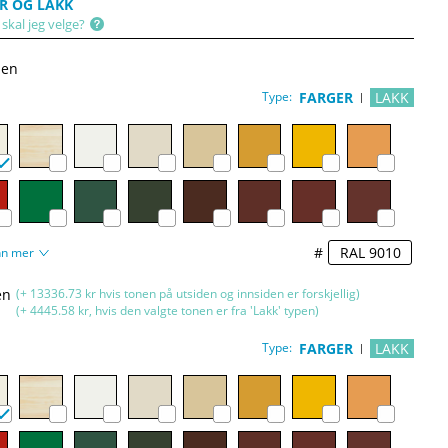
R OG LAKK
skal jeg velge?
den
Type:
FARGER
LAKK
#
nn mer
en
(+ 13336.73 kr hvis tonen på utsiden og innsiden er forskjellig)
(+ 4445.58 kr, hvis den valgte tonen er fra 'Lakk' typen)
Type:
FARGER
LAKK