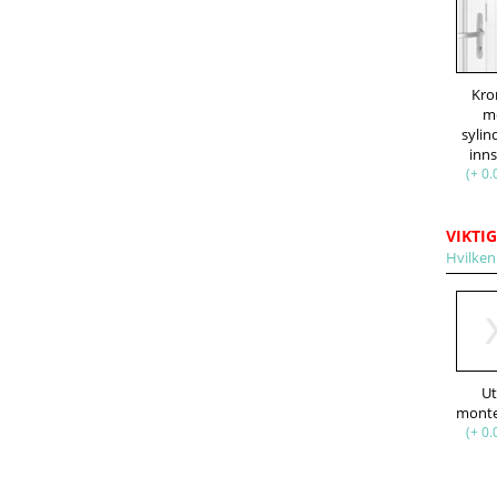
Kro
m
sylin
inn
(+ 0.
VIKTIG
Hvilken 
U
(+ 0.