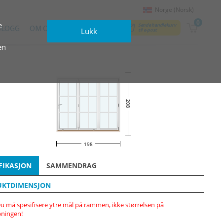
Norge (Norsk)
0
e
Sende handlekurv
BLOGG
OM OSS
KONTAKTER
Lukk
til e‑post
en
208
198
FIKASJON
SAMMENDRAG
UKTDIMENSJON
u må spesifisere ytre mål på rammen, ikke størrelsen på
ningen!