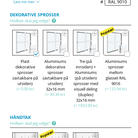
#
Last inn mer
DEKORATIVE SPROSSER
Hvilken skal jeg velge?
Populær
Plast
Aluminiums
Tre (på
Aluminiums
dekorative
dekorative
innsiden) +
sprosser
sprosser
sprosser
Aluminiums
mellom
(avtakbare på
(avtakbare på
(på utsiden)
glasset RAL
utsiden)
utsiden)
sprosser med
9016
(+ 0.00 kr)
32x16 mm
visuell deling
(+ 125.94 kr)
(+ 99.36 kr)
(duplex)
32x16 mm
(+ 1833.09 kr)
HÅNDTAK
Hvilken skal jeg velge?
Populær