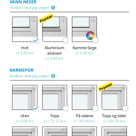
VANN NESER
Hvilken skal jeg velge?
Populær
Hvit
Aluminium
Ramme farge
(+ 0.00 kr)
eloksert
(+ 0.00 kr)
(+ 0.00 kr)
KARMSPOR
Hvilken skal jeg velge?
Populær
Uten
Topp
På sidene
Topp og sider
(+ 0.00 kr)
(+ 173.37 kr)
(+ 160.99 kr)
(+ 334.36 kr)