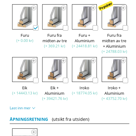
Populær
Furu
Furu fra
Furu +
Furu fra
(+ 0.00 kr)
midten av tre
Aluminium
midten av tre
(+ 369.21 kr)
(+ 24418.81 kr)
+ Aluminium
(+ 24788.03 kr)
Eik
Eik +
Iroko
Iroko +
(+ 14443.13 kr)
Aluminium
(+ 18774.05 kr)
Aluminium
(+ 39421.76 kr)
(+ 43752.70 kr)
Last inn mer
ÅPNINGSRETNING
(utsikt fra utsiden)