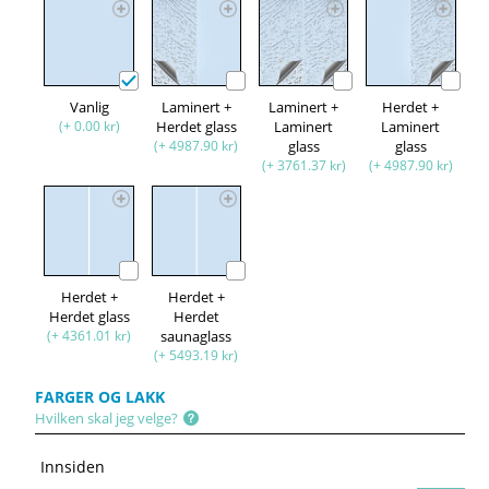
Vanlig
Laminert +
Laminert +
Herdet +
(+ 0.00 kr)
Herdet glass
Laminert
Laminert
(+ 4987.90 kr)
glass
glass
(+ 3761.37 kr)
(+ 4987.90 kr)
Herdet +
Herdet +
Herdet glass
Herdet
(+ 4361.01 kr)
saunaglass
(+ 5493.19 kr)
FARGER OG LAKK
Hvilken skal jeg velge?
Innsiden