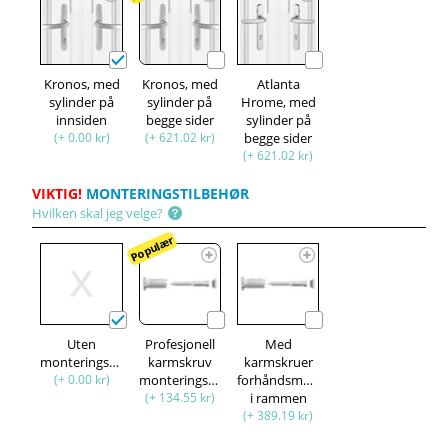
Kronos, med
Kronos, med
Atlanta
sylinder på
sylinder på
Hrome, med
innsiden
begge sider
sylinder på
(+ 0.00 kr)
(+ 621.02 kr)
begge sider
(+ 621.02 kr)
VIKTIG!
MONTERINGSTILBEHØR
Hvilken skal jeg velge?
Populær
Uten
Profesjonell
Med
monteringssett
karmskruv
karmskruer
(+ 0.00 kr)
monteringssett
forhåndsmontert
(+ 134.55 kr)
i rammen
(+ 389.19 kr)