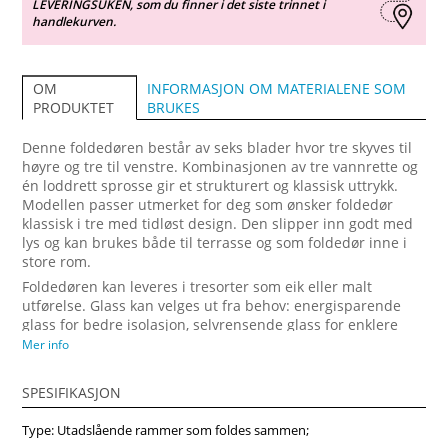
LEVERINGSUKEN, som du finner i det siste trinnet i
handlekurven.
INFORMASJON OM MATERIALENE SOM
OM
BRUKES
PRODUKTET
Denne foldedøren består av seks blader hvor tre skyves til
høyre og tre til venstre. Kombinasjonen av tre vannrette og
én loddrett sprosse gir et strukturert og klassisk uttrykk.
Modellen passer utmerket for deg som ønsker foldedør
klassisk i tre med tidløst design. Den slipper inn godt med
lys og kan brukes både til terrasse og som foldedør inne i
store rom.
Foldedøren kan leveres i tresorter som eik eller malt
utførelse. Glass kan velges ut fra behov: energisparende
glass for bedre isolasjon, selvrensende glass for enklere
vedlikehold eller lydisolerende glass for et rolig inneklima.
Mer info
Mange kunder velger denne modellen fordi den
kombinerer tradisjonell stil med moderne funksjon og
SPESIFIKASJON
konkurransedyktig foldedør pris. Vindupro leverer
skreddersydde løsninger som varer lenge.
Type: Utadslående rammer som foldes sammen;