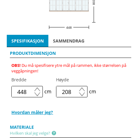
208
448
SPESIFIKASJON
SAMMENDRAG
PRODUKTDIMENSJON
OBS!
Du må spesifisere ytre mål på rammen, ikke størrelsen på
veggåpningen!
Bredde
Høyde
cm
cm
Hvordan måler jeg?
MATERIALE
Hvilken skal jeg velge?