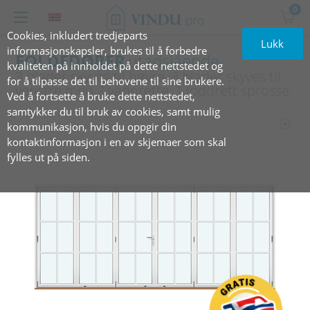
0
Cookies, inkludert tredjeparts
Lukk
informasjonskapsler, brukes til å forbedre
FOLDEDØRER
utadslående
kvaliteten på innholdet på dette nettstedet og
3 blader skyves til høyre, 3 blader skyves til
for å tilpasse det til behovene til sine brukere.
venstre med 2 vannrette, 1 loddrett sprosse
Ved å fortsette å bruke dette nettstedet,
samtykker du til bruk av cookies, samt mulig
kommunikasjon, hvis du oppgir din
kontaktinformasjon i en av skjemaer som skal
fylles ut på siden.