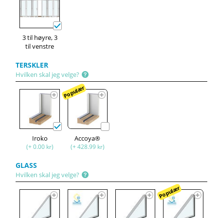
3 til høyre, 3
til venstre
TERSKLER
Hvilken skal jeg velge?
Populær
Iroko
Accoya®
(+ 0.00 kr)
(+ 428.99 kr)
GLASS
Hvilken skal jeg velge?
Populær