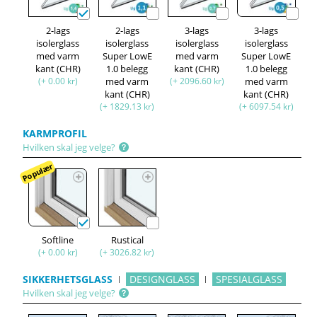
2-lags
2-lags
3-lags
3-lags
isolerglass
isolerglass
isolerglass
isolerglass
med varm
Super LowE
med varm
Super LowE
kant (CHR)
1.0 belegg
kant (CHR)
1.0 belegg
(+ 0.00 kr)
med varm
(+ 2096.60 kr)
med varm
kant (CHR)
kant (CHR)
(+ 1829.13 kr)
(+ 6097.54 kr)
KARMPROFIL
Hvilken skal jeg velge?
Populær
Softline
Rustical
(+ 0.00 kr)
(+ 3026.82 kr)
SIKKERHETSGLASS
DESIGNGLASS
SPESIALGLASS
Hvilken skal jeg velge?