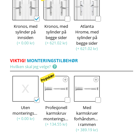
Kronos, med
Kronos, med
Atlanta
sylinder på
sylinder på
Hrome, med
innsiden
begge sider
sylinder på
(+ 0.00 kr)
(+ 621.02 kr)
begge sider
(+ 621.02 kr)
VIKTIG!
MONTERINGSTILBEHØR
Hvilken skal jeg velge?
Populær
Uten
Profesjonell
Med
monteringssett
karmskruv
karmskruer
(+ 0.00 kr)
monteringssett
forhåndsmontert
(+ 134.55 kr)
i rammen
(+ 389.19 kr)