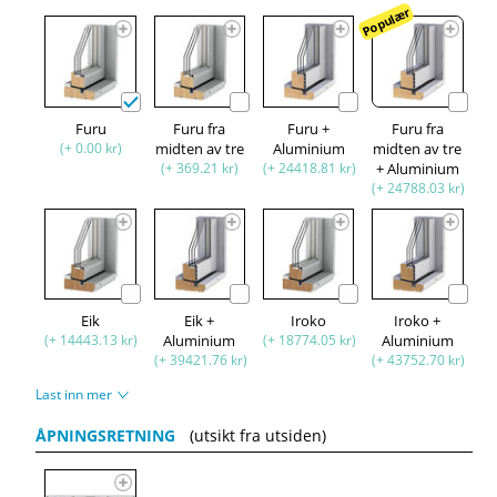
Populær
Furu
Furu fra
Furu +
Furu fra
(+ 0.00 kr)
midten av tre
Aluminium
midten av tre
(+ 369.21 kr)
(+ 24418.81 kr)
+ Aluminium
(+ 24788.03 kr)
Eik
Eik +
Iroko
Iroko +
(+ 14443.13 kr)
Aluminium
(+ 18774.05 kr)
Aluminium
(+ 39421.76 kr)
(+ 43752.70 kr)
Last inn mer
ÅPNINGSRETNING
(utsikt fra utsiden)