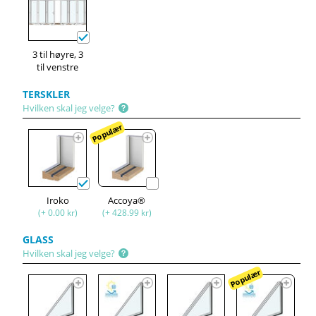
3 til høyre, 3
til venstre
TERSKLER
Hvilken skal jeg velge?
Populær
Iroko
Accoya®
(+ 0.00 kr)
(+ 428.99 kr)
GLASS
Hvilken skal jeg velge?
Populær