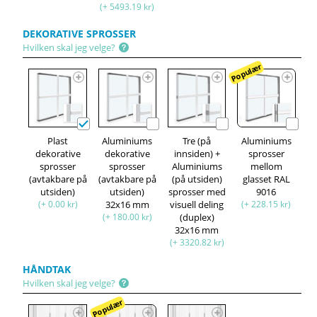
(+ 5493.19 kr)
DEKORATIVE SPROSSER
Hvilken skal jeg velge?
Populær
Plast
Aluminiums
Tre (på
Aluminiums
dekorative
dekorative
innsiden) +
sprosser
sprosser
sprosser
Aluminiums
mellom
(avtakbare på
(avtakbare på
(på utsiden)
glasset RAL
utsiden)
utsiden)
sprosser med
9016
(+ 0.00 kr)
32x16 mm
visuell deling
(+ 228.15 kr)
(+ 180.00 kr)
(duplex)
32x16 mm
(+ 3320.82 kr)
HÅNDTAK
Hvilken skal jeg velge?
Populær