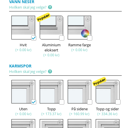
VANN NESER
Hvilken skal jeg velge?
Populær
Hvit
Aluminium
Ramme farge
(+ 0.00 kr)
eloksert
(+ 0.00 kr)
(+ 0.00 kr)
KARMSPOR
Hvilken skal jeg velge?
Populær
Uten
Topp
På sidene
Topp og sider
(+ 0.00 kr)
(+ 173.37 kr)
(+ 160.99 kr)
(+ 334.36 kr)