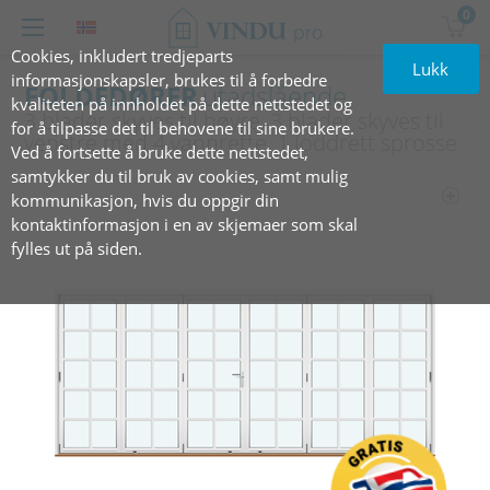
0
Cookies, inkludert tredjeparts
Lukk
informasjonskapsler, brukes til å forbedre
FOLDEDØRER
utadslående
kvaliteten på innholdet på dette nettstedet og
3 blader skyves til høyre, 3 blader skyves til
for å tilpasse det til behovene til sine brukere.
venstre med 4 vannrette, 1 loddrett sprosse
Ved å fortsette å bruke dette nettstedet,
samtykker du til bruk av cookies, samt mulig
kommunikasjon, hvis du oppgir din
kontaktinformasjon i en av skjemaer som skal
fylles ut på siden.