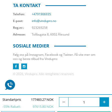
TA KONTAKT
Telefon:
+4791906935
E-post:
info@vindupro.no
Reg.nr.:
923269258
Adresse:
Tollbugata 8, 6002 Ålesund
SOSIALE MEDIER
Følg oss på Instagram, Facebook og Twitter. Få vite mer om
oss og beste tilbud fra Vindupro:
© 2026, Vindupro. Alle rettigheter reservert.
Standartpris
177483.27 NOK
-
55
% Rabatt
97615.80 NOK