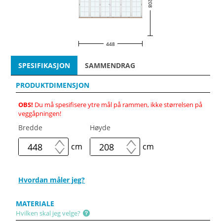
208
448
SPESIFIKASJON
SAMMENDRAG
PRODUKTDIMENSJON
OBS!
Du må spesifisere ytre mål på rammen, ikke størrelsen på
veggåpningen!
Bredde
Høyde
cm
cm
Hvordan måler jeg?
MATERIALE
Hvilken skal jeg velge?