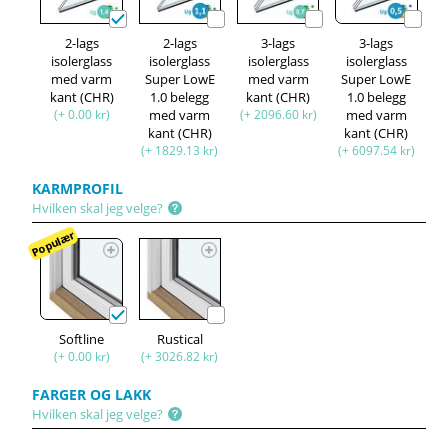
2-lags
2-lags
3-lags
3-lags
isolerglass
isolerglass
isolerglass
isolerglass
med varm
Super LowE
med varm
Super LowE
kant (CHR)
1.0 belegg
kant (CHR)
1.0 belegg
(+ 0.00 kr)
med varm
(+ 2096.60 kr)
med varm
kant (CHR)
kant (CHR)
(+ 1829.13 kr)
(+ 6097.54 kr)
KARMPROFIL
Hvilken skal jeg velge?
Populær
Softline
Rustical
(+ 0.00 kr)
(+ 3026.82 kr)
FARGER OG LAKK
Hvilken skal jeg velge?