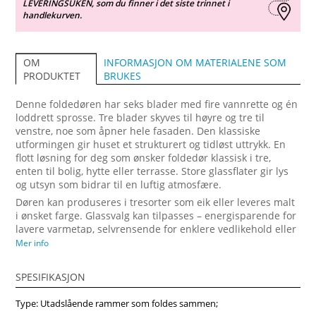
LEVERINGSUKEN, som du finner i det siste trinnet i
handlekurven.
INFORMASJON OM MATERIALENE SOM
OM
BRUKES
PRODUKTET
Denne foldedøren har seks blader med fire vannrette og én
loddrett sprosse. Tre blader skyves til høyre og tre til
venstre, noe som åpner hele fasaden. Den klassiske
utformingen gir huset et strukturert og tidløst uttrykk. En
flott løsning for deg som ønsker foldedør klassisk i tre,
enten til bolig, hytte eller terrasse. Store glassflater gir lys
og utsyn som bidrar til en luftig atmosfære.
Døren kan produseres i tresorter som eik eller leveres malt
i ønsket farge. Glassvalg kan tilpasses – energisparende for
lavere varmetap, selvrensende for enklere vedlikehold eller
lydisolerende for stille innemiljø. Mange velger denne
Mer info
modellen fordi den gir en foldedør pris som er
konkurransedyktig samtidig som kvaliteten er høy. Vindupro
SPESIFIKASJON
leverer skreddersydde foldedører på mål.
Type: Utadslående rammer som foldes sammen;