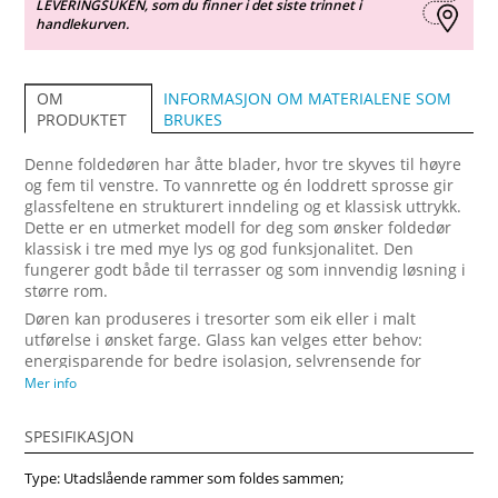
LEVERINGSUKEN, som du finner i det siste trinnet i
handlekurven.
INFORMASJON OM MATERIALENE SOM
OM
BRUKES
PRODUKTET
Denne foldedøren har åtte blader, hvor tre skyves til høyre
og fem til venstre. To vannrette og én loddrett sprosse gir
glassfeltene en strukturert inndeling og et klassisk uttrykk.
Dette er en utmerket modell for deg som ønsker foldedør
klassisk i tre med mye lys og god funksjonalitet. Den
fungerer godt både til terrasser og som innvendig løsning i
større rom.
Døren kan produseres i tresorter som eik eller i malt
utførelse i ønsket farge. Glass kan velges etter behov:
energisparende for bedre isolasjon, selvrensende for
enklere rengjøring eller lydisolerende for roligere innemiljø.
Mer info
Mange velger denne modellen fordi den kombinerer tidløs
stil med en foldedør pris som er konkurransedyktig.
SPESIFIKASJON
Vindupro leverer foldedører på mål i hele Norge.
Type: Utadslående rammer som foldes sammen;