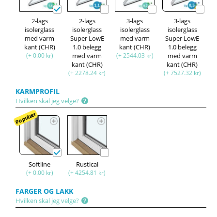
2-lags
2-lags
3-lags
3-lags
isolerglass
isolerglass
isolerglass
isolerglass
med varm
Super LowE
med varm
Super LowE
kant (CHR)
1.0 belegg
kant (CHR)
1.0 belegg
(+ 0.00 kr)
med varm
(+ 2544.03 kr)
med varm
kant (CHR)
kant (CHR)
(+ 2278.24 kr)
(+ 7527.32 kr)
KARMPROFIL
Hvilken skal jeg velge?
Populær
Softline
Rustical
(+ 0.00 kr)
(+ 4254.81 kr)
FARGER OG LAKK
Hvilken skal jeg velge?