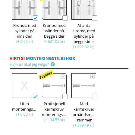
Kronos, med
Kronos, med
Atlanta
sylinder på
sylinder på
Hrome, med
innsiden
begge sider
sylinder på
(+ 0.00 kr)
(+ 621.02 kr)
begge sider
(+ 621.02 kr)
VIKTIG!
MONTERINGSTILBEHØR
Hvilken skal jeg velge?
Populær
Uten
Profesjonell
Med
monteringssett
karmskruv
karmskruer
(+ 0.00 kr)
monteringssett
forhåndsmontert
(+ 134.55 kr)
i rammen
(+ 389.19 kr)