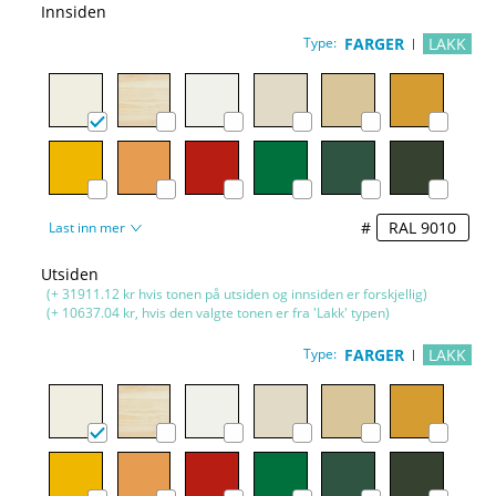
Innsiden
Type:
FARGER
LAKK
#
Last inn mer
Utsiden
(+ 31911.12 kr hvis tonen på utsiden og innsiden er forskjellig)
(+ 10637.04 kr, hvis den valgte tonen er fra 'Lakk' typen)
Type:
FARGER
LAKK