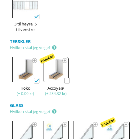
3 til høyre, 5
til venstre
TERSKLER
Hvilken skal jeg velge?
Populær
Iroko
Accoya®
(+ 0.00 kr)
(+ 534.32 kr)
GLASS
Hvilken skal jeg velge?
Populær