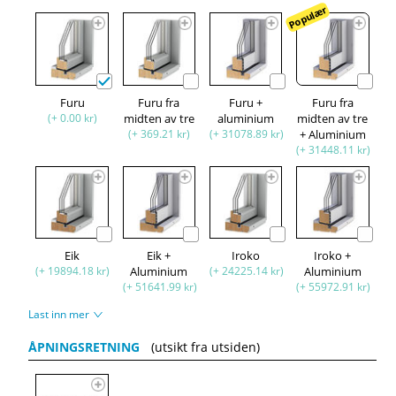
Populær
Furu
Furu fra
Furu +
Furu fra
(+ 0.00 kr)
midten av tre
aluminium
midten av tre
(+ 369.21 kr)
(+ 31078.89 kr)
+ Aluminium
(+ 31448.11 kr)
Eik
Eik +
Iroko
Iroko +
(+ 19894.18 kr)
Aluminium
(+ 24225.14 kr)
Aluminium
(+ 51641.99 kr)
(+ 55972.91 kr)
Last inn mer
ÅPNINGSRETNING
(utsikt fra utsiden)