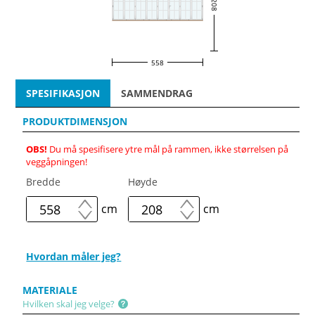
208
558
SPESIFIKASJON
SAMMENDRAG
PRODUKTDIMENSJON
OBS!
Du må spesifisere ytre mål på rammen, ikke størrelsen på
veggåpningen!
Bredde
Høyde
cm
cm
Hvordan måler jeg?
MATERIALE
Hvilken skal jeg velge?