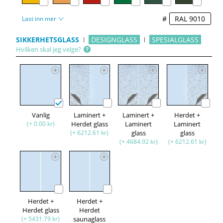
#
Last inn mer
SIKKERHETSGLASS
DESIGNGLASS
SPESIALGLASS
Hvilken skal jeg velge?
Vanlig
Laminert +
Laminert +
Herdet +
(+ 0.00 kr)
Herdet glass
Laminert
Laminert
(+ 6212.61 kr)
glass
glass
(+ 4684.92 kr)
(+ 6212.61 kr)
Herdet +
Herdet +
Herdet glass
Herdet
(+ 5431.79 kr)
saunaglass