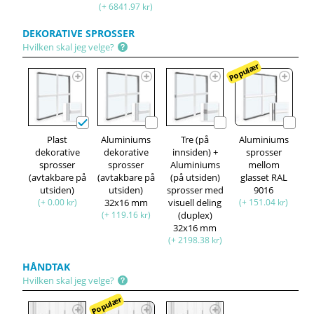
(+ 6841.97 kr)
DEKORATIVE SPROSSER
Hvilken skal jeg velge?
Populær
Plast
Aluminiums
Tre (på
Aluminiums
dekorative
dekorative
innsiden) +
sprosser
sprosser
sprosser
Aluminiums
mellom
(avtakbare på
(avtakbare på
(på utsiden)
glasset RAL
utsiden)
utsiden)
sprosser med
9016
(+ 0.00 kr)
32x16 mm
visuell deling
(+ 151.04 kr)
(+ 119.16 kr)
(duplex)
32x16 mm
(+ 2198.38 kr)
HÅNDTAK
Hvilken skal jeg velge?
Populær