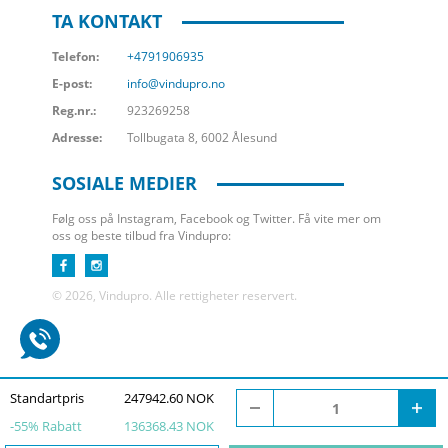
TA KONTAKT
Telefon:
+4791906935
E-post:
info@vindupro.no
Reg.nr.:
923269258
Adresse:
Tollbugata 8, 6002 Ålesund
SOSIALE MEDIER
Følg oss på Instagram, Facebook og Twitter. Få vite mer om
oss og beste tilbud fra Vindupro:
© 2026, Vindupro. Alle rettigheter reservert.
Standartpris
247942.60 NOK
-
55
% Rabatt
136368.43 NOK