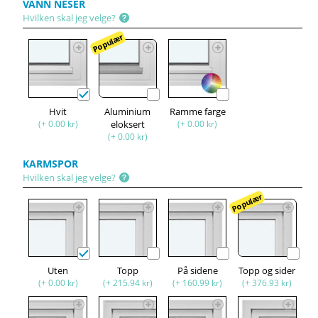
VANN NESER
Hvilken skal jeg velge?
Populær
Hvit
Aluminium
Ramme farge
(+ 0.00 kr)
eloksert
(+ 0.00 kr)
(+ 0.00 kr)
KARMSPOR
Hvilken skal jeg velge?
Populær
Uten
Topp
På sidene
Topp og sider
(+ 0.00 kr)
(+ 215.94 kr)
(+ 160.99 kr)
(+ 376.93 kr)