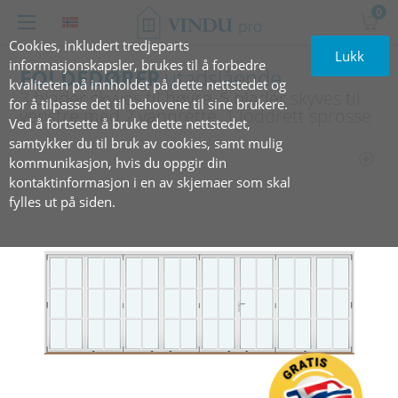
0
Cookies, inkludert tredjeparts
Lukk
informasjonskapsler, brukes til å forbedre
FOLDEDØRER
utadslående
kvaliteten på innholdet på dette nettstedet og
3 blader skyves til høyre, 5 blader skyves til
for å tilpasse det til behovene til sine brukere.
venstre med 2 vannrette, 1 loddrett sprosse
Ved å fortsette å bruke dette nettstedet,
samtykker du til bruk av cookies, samt mulig
kommunikasjon, hvis du oppgir din
kontaktinformasjon i en av skjemaer som skal
fylles ut på siden.