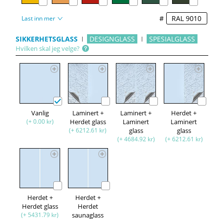
#
Last inn mer
SIKKERHETSGLASS
DESIGNGLASS
SPESIALGLASS
Hvilken skal jeg velge?
Vanlig
Laminert +
Laminert +
Herdet +
(+ 0.00 kr)
Herdet glass
Laminert
Laminert
(+ 6212.61 kr)
glass
glass
(+ 4684.92 kr)
(+ 6212.61 kr)
Herdet +
Herdet +
Herdet glass
Herdet
(+ 5431.79 kr)
saunaglass