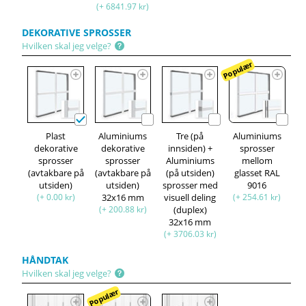
(+ 6841.97 kr)
DEKORATIVE SPROSSER
Hvilken skal jeg velge?
Populær
Plast
Aluminiums
Tre (på
Aluminiums
dekorative
dekorative
innsiden) +
sprosser
sprosser
sprosser
Aluminiums
mellom
(avtakbare på
(avtakbare på
(på utsiden)
glasset RAL
utsiden)
utsiden)
sprosser med
9016
(+ 0.00 kr)
32x16 mm
visuell deling
(+ 254.61 kr)
(+ 200.88 kr)
(duplex)
32x16 mm
(+ 3706.03 kr)
HÅNDTAK
Hvilken skal jeg velge?
Populær