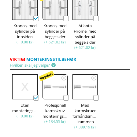
Kronos, med
Kronos, med
Atlanta
sylinder på
sylinder på
Hrome, med
innsiden
begge sider
sylinder på
(+ 0.00 kr)
(+ 621.02 kr)
begge sider
(+ 621.02 kr)
VIKTIG!
MONTERINGSTILBEHØR
Hvilken skal jeg velge?
Populær
Uten
Profesjonell
Med
monteringssett
karmskruv
karmskruer
(+ 0.00 kr)
monteringssett
forhåndsmontert
(+ 134.55 kr)
i rammen
(+ 389.19 kr)