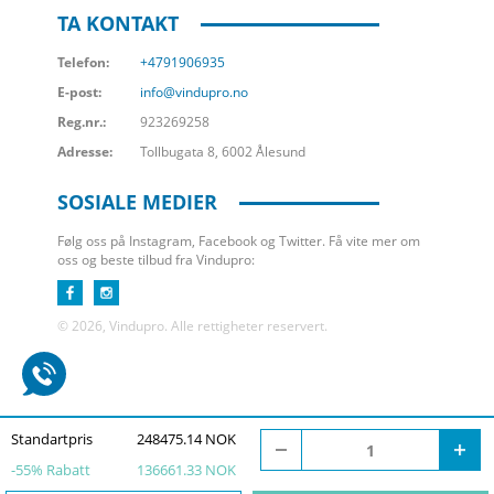
TA KONTAKT
Telefon:
+4791906935
E-post:
info@vindupro.no
Reg.nr.:
923269258
Adresse:
Tollbugata 8, 6002 Ålesund
SOSIALE MEDIER
Følg oss på Instagram, Facebook og Twitter. Få vite mer om
oss og beste tilbud fra Vindupro:
© 2026, Vindupro. Alle rettigheter reservert.
Standartpris
248475.14 NOK
-
55
% Rabatt
136661.33 NOK