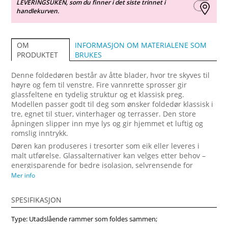
LEVERINGSUKEN, som du finner i det siste trinnet i
handlekurven.
INFORMASJON OM MATERIALENE SOM
OM
BRUKES
PRODUKTET
Denne foldedøren består av åtte blader, hvor tre skyves til
høyre og fem til venstre. Fire vannrette sprosser gir
glassfeltene en tydelig struktur og et klassisk preg.
Modellen passer godt til deg som ønsker foldedør klassisk i
tre, egnet til stuer, vinterhager og terrasser. Den store
åpningen slipper inn mye lys og gir hjemmet et luftig og
romslig inntrykk.
Døren kan produseres i tresorter som eik eller leveres i
malt utførelse. Glassalternativer kan velges etter behov –
energisparende for bedre isolasjon, selvrensende for
enklere bruk eller lydisolerende for stille innemiljø. Mange
Mer info
velger denne modellen fordi den kombinerer estetikk og
funksjon med en foldedør pris som er gunstig. Vindupro
SPESIFIKASJON
leverer foldedører på mål for å passe perfekt til ditt hjem.
Type: Utadslående rammer som foldes sammen;