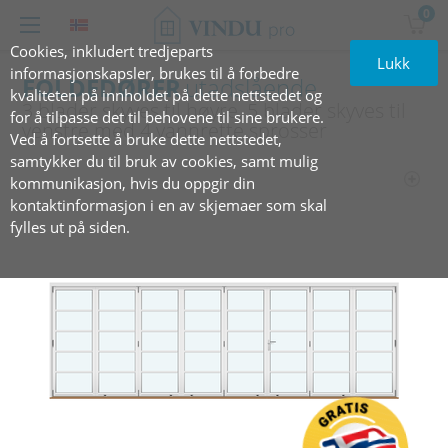
0
Cookies, inkludert tredjeparts
Lukk
informasjonskapsler, brukes til å forbedre
FOLDEDØRER
utadslående
kvaliteten på innholdet på dette nettstedet og
3 blader skyves til høyre, 5 blader skyves til
for å tilpasse det til behovene til sine brukere.
venstre med 4 vannrette sprosser
Ved å fortsette å bruke dette nettstedet,
samtykker du til bruk av cookies, samt mulig
kommunikasjon, hvis du oppgir din
kontaktinformasjon i en av skjemaer som skal
fylles ut på siden.