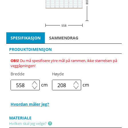
208
558
SPESIFIKASJON
SAMMENDRAG
PRODUKTDIMENSJON
OBS!
Du må spesifisere ytre mål på rammen, ikke størrelsen på
veggåpningen!
Bredde
Høyde
cm
cm
Hvordan måler jeg?
MATERIALE
Hvilken skal jeg velge?