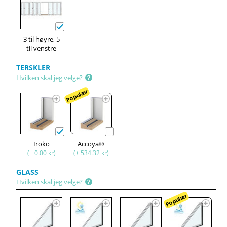
3 til høyre, 5
til venstre
TERSKLER
Hvilken skal jeg velge?
Populær
Iroko
Accoya®
(+ 0.00 kr)
(+ 534.32 kr)
GLASS
Hvilken skal jeg velge?
Populær