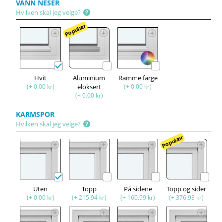
VANN NESER
Hvilken skal jeg velge?
Populær
Hvit
Aluminium
Ramme farge
(+ 0.00 kr)
eloksert
(+ 0.00 kr)
(+ 0.00 kr)
KARMSPOR
Hvilken skal jeg velge?
Populær
Uten
Topp
På sidene
Topp og sider
(+ 0.00 kr)
(+ 215.94 kr)
(+ 160.99 kr)
(+ 376.93 kr)