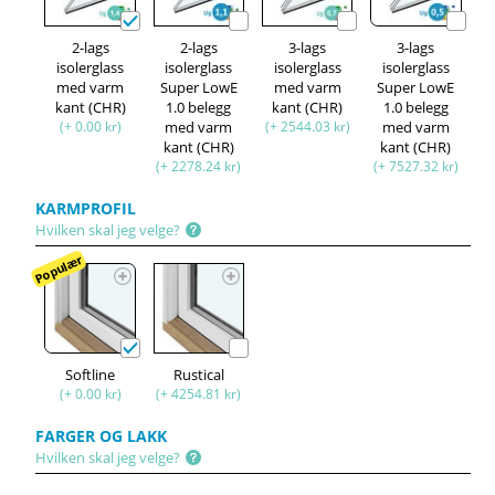
2-lags
2-lags
3-lags
3-lags
isolerglass
isolerglass
isolerglass
isolerglass
med varm
Super LowE
med varm
Super LowE
kant (CHR)
1.0 belegg
kant (CHR)
1.0 belegg
(+ 0.00 kr)
med varm
(+ 2544.03 kr)
med varm
kant (CHR)
kant (CHR)
(+ 2278.24 kr)
(+ 7527.32 kr)
KARMPROFIL
Hvilken skal jeg velge?
Populær
Softline
Rustical
(+ 0.00 kr)
(+ 4254.81 kr)
FARGER OG LAKK
Hvilken skal jeg velge?