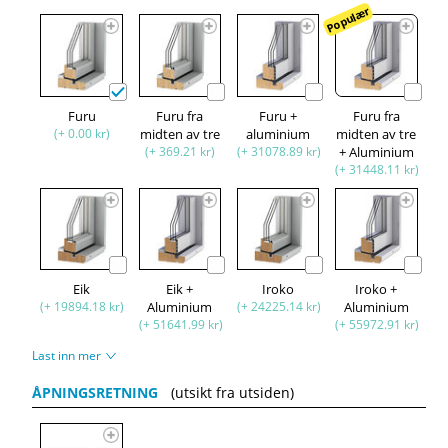
Populær
Furu
Furu fra
Furu +
Furu fra
(+ 0.00 kr)
midten av tre
aluminium
midten av tre
(+ 369.21 kr)
(+ 31078.89 kr)
+ Aluminium
(+ 31448.11 kr)
Eik
Eik +
Iroko
Iroko +
(+ 19894.18 kr)
Aluminium
(+ 24225.14 kr)
Aluminium
(+ 51641.99 kr)
(+ 55972.91 kr)
Last inn mer
ÅPNINGSRETNING
(utsikt fra utsiden)