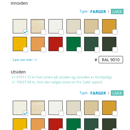
Innsiden
Type:
FARGER
LAKK
#
Last inn mer
Utsiden
(+ 31911.12 kr hvis tonen på utsiden og innsiden er forskjellig)
(+ 10637.04 kr, hvis den valgte tonen er fra 'Lakk' typen)
Type:
FARGER
LAKK