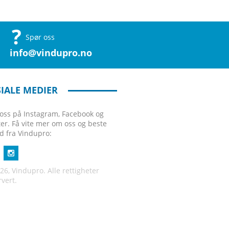
Spør oss
info@vindupro.no
IALE MEDIER
 oss på Instagram, Facebook og
ter. Få vite mer om oss og beste
ud fra Vindupro:
26, Vindupro. Alle rettigheter
rvert.