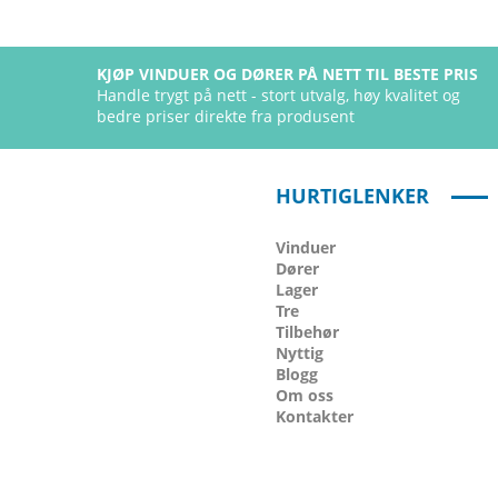
KJØP VINDUER OG DØRER PÅ NETT TIL BESTE PRIS
Handle trygt på nett - stort utvalg, høy kvalitet og
bedre priser direkte fra produsent
HURTIGLENKER
Vinduer
Dører
Lager
Tre
Tilbehør
Nyttig
Blogg
Om oss
Kontakter