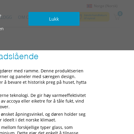
Norge (Norsk)
0
e
Sende handlekurv
BLOGG
OM OSS
KONTAKTER
Lukk
til e‑post
en
adslående
kongdører med ramme. Denne produktserien
jørner og paneler med særegen design.
 å bevare et historisk preg på huset, hytta
ne teknologi. De gir høy varmeeffektivitet
v accoya eller eiketre for å tåle fukt, vind
over.
 ønsket åpningsvinkel, og døren holder seg
r ideelt i det norske klimaet.
 mellom forskjellige typer glass, som
uminium. Dette gjør det enkelt å tilpasse