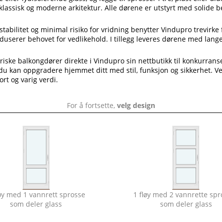
klassisk og moderne arkitektur. Alle dørene er utstyrt med solide be
stabilitet og minimal risiko for vridning benytter Vindupro trevirk
duserer behovet for vedlikehold. I tillegg leveres dørene med lange
riske balkongdører direkte i Vindupro sin nettbutikk til konkurransed
at du kan oppgradere hjemmet ditt med stil, funksjon og sikkerhet. 
ort og varig verdi.
For å fortsette,
velg design
løy med 1 vannrett sprosse
1 fløy med 2 vannrette spr
som deler glass
som deler glass