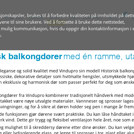
jonskapsler, brukes til å forbedre kvaliteten på innholdet på dett
VINDUER
DØRER
LAGER
TRE
TILBEHØR
NYTTIG
ovene til sine brukere. Ved å fortsette å bruke dette nettstedet,
t mulig kommunikasjon, hvis du oppgir din kontaktinformasjon i 
.
sk balkongdører
med én ramme, ut
eleganse og solid kvalitet med Vindupro sin modell Historisk bal
ssiske, dekorative detaljer som hvitmalte hengsler, utsmykkede h
en eksklusiv og harmonisk dør som passer perfekt for deg som ønsker
.
kongdører fra Vindupro kombinerer tradisjonelt håndverk med moder
 takket være nøye utvalgte materialer. Vannneser og sprosser lages a
vingninger, og for å sikre at døren holder seg pen i mange år frem
e funksjonen gjør dørene svært praktiske. Du kan låse håndtaket i
terk vind. Dette gir trygg og fleksibel ventilasjon hele året, noe som e
eg mulighet til å skreddersy dørene etter dine ønsker. Du kan velge
eller lydisolerende glass, og legge til sprosser i tre, plast eller al