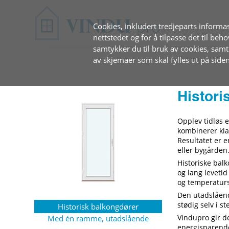
Cookies, inkludert tredjeparts informas
nettstedet og for å tilpasse det til beh
samtykker du til bruk av cookies, sam
av skjemaer som skal fylles ut på siden
Histori
Opplev tidløs 
kombinerer kla
Resultatet er 
eller bygården
Historiske bal
og lang levetid
og temperaturs
Den utadslåend
stødig selv i s
Historisk balkongdører
Vindupro gir d
Med én ramme, utadslående
energisparende 