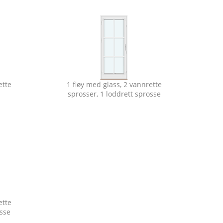
ette
1 fløy med glass, 2 vannrette
sprosser, 1 loddrett sprosse
ette
osse