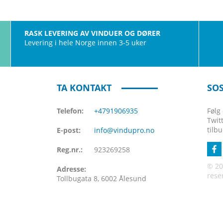
RASK LEVERING AV VINDUER OG DØRER
Levering i hele Norge innen 3-5 uker
TA KONTAKT
SOS
Telefon:
+4791906935
Følg
Twit
tilb
E-post:
info@vindupro.no
Reg.nr.:
923269258
© 20
Adresse:
rese
Tollbugata 8, 6002 Ålesund