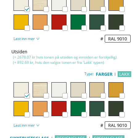
#
Last inn mer
Utsiden
(+ 2678.07 kr hvis tonen på utsiden og innsiden er forskjellig)
(+ 892.69 kr, hvis den valgte tonen er fra 'Lakk' typen)
Type:
FARGER
LAKK
#
Last inn mer