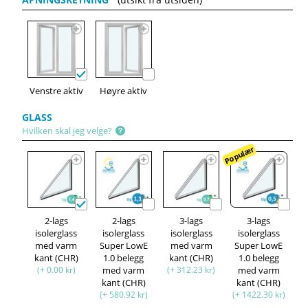
Venstre aktiv
Høyre aktiv
GLASS
Hvilken skal jeg velge?
Populær
2-lags
2-lags
3-lags
3-lags
isolerglass
isolerglass
isolerglass
isolerglass
med varm
Super LowE
med varm
Super LowE
kant (CHR)
1.0 belegg
kant (CHR)
1.0 belegg
(+ 0.00 kr)
med varm
(+ 312.23 kr)
med varm
kant (CHR)
kant (CHR)
(+ 580.92 kr)
(+ 1422.30 kr)