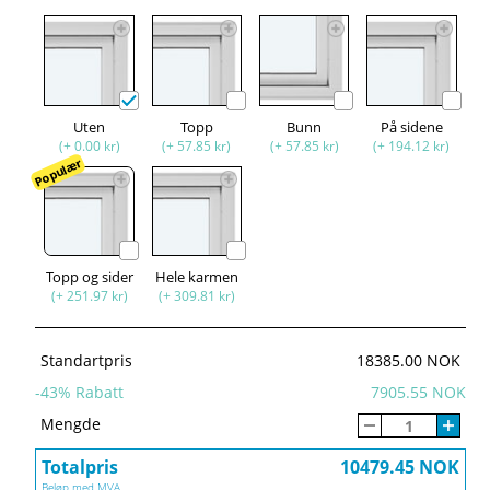
Uten
Topp
Bunn
På sidene
(+ 0.00 kr)
(+ 57.85 kr)
(+ 57.85 kr)
(+ 194.12 kr)
Populær
Topp og sider
Hele karmen
(+ 251.97 kr)
(+ 309.81 kr)
Standartpris
18385.00 NOK
-
43
% Rabatt
7905.55 NOK
Mengde
Totalpris
10479.45 NOK
Beløp med MVA