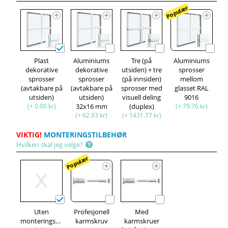
Populær
Plast
Aluminiums
Tre (på
Aluminiums
dekorative
dekorative
utsiden) + tre
sprosser
sprosser
sprosser
(på innsiden)
mellom
(avtakbare på
(avtakbare på
sprosser med
glasset RAL
utsiden)
utsiden)
visuell deling
9016
(+ 0.00 kr)
32x16 mm
(duplex)
(+ 79.76 kr)
(+ 62.93 kr)
(+ 1431.77 kr)
VIKTIG!
MONTERINGSTILBEHØR
Hvilken skal jeg velge?
Populær
Uten
Profesjonell
Med
monteringssett
karmskruv
karmskruer