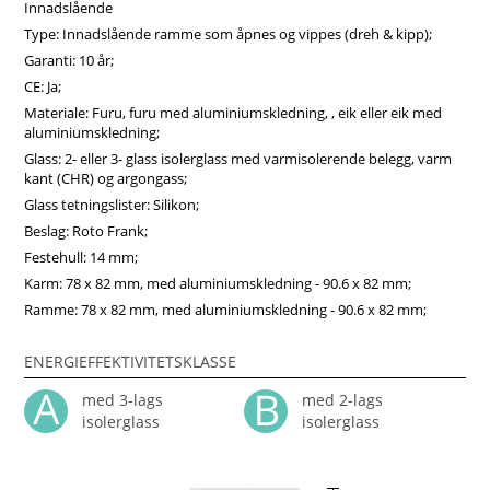
Innadslående
pålitelig kvalitet. Bestill enkelt hos vindupro.no.
Type: Innadslående ramme som åpnes og vippes (dreh & kipp);
Garanti: 10 år;
CE: Ja;
Materiale: Furu, furu med aluminiumskledning, , eik eller eik med
aluminiumskledning;
Glass: 2- eller 3- glass isolerglass med varmisolerende belegg, varm
kant (CHR) og argongass;
Glass tetningslister: Silikon;
Beslag: Roto Frank;
Festehull: 14 mm;
Karm: 78 x 82 mm, med aluminiumskledning - 90.6 x 82 mm;
Ramme: 78 x 82 mm, med aluminiumskledning - 90.6 x 82 mm;
ENERGIEFFEKTIVITETSKLASSE
med 3-lags
med 2-lags
isolerglass
isolerglass