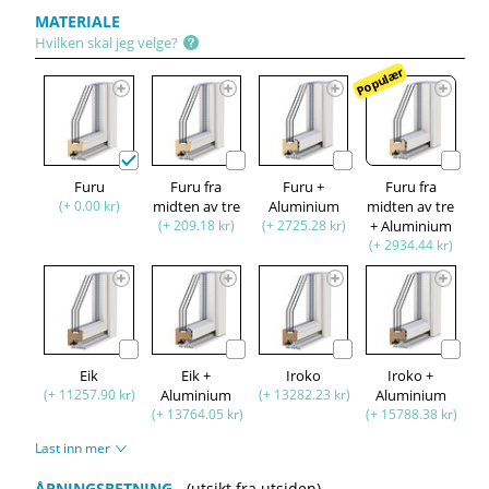
MATERIALE
Hvilken skal jeg velge?
Populær
Furu
Furu fra
Furu +
Furu fra
(+ 0.00 kr)
midten av tre
Aluminium
midten av tre
(+ 209.18 kr)
(+ 2725.28 kr)
+ Aluminium
(+ 2934.44 kr)
Eik
Eik +
Iroko
Iroko +
(+ 11257.90 kr)
Aluminium
(+ 13282.23 kr)
Aluminium
(+ 13764.05 kr)
(+ 15788.38 kr)
Last inn mer
ÅPNINGSRETNING
(utsikt fra utsiden)