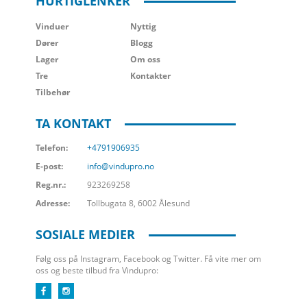
HURTIGLENKER
Vinduer
Nyttig
Dører
Blogg
Lager
Om oss
Tre
Kontakter
Tilbehør
TA KONTAKT
Telefon:
+4791906935
E-post:
info@vindupro.no
Reg.nr.:
923269258
Adresse:
Tollbugata 8, 6002 Ålesund
SOSIALE MEDIER
Følg oss på Instagram, Facebook og Twitter. Få vite mer om
oss og beste tilbud fra Vindupro: