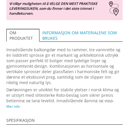
Vi tilbyr muligheten til å VELGE DEN MEST PRAKTISKE
LEVERINGSUKEN, som du finner i det siste trinnet i
handlekurven.
INFORMASJON OM MATERIALENE SOM
OM
BRUKES
PRODUKTET
Innadslående balkongdør med to rammer, tre vannrette og
én loddrett sprosse gir et markant og arkitektonisk uttrykk
som passer perfekt til boliger med tydelige linjer og
gjennomtenkt design. Kombinasjonen av horisontale og
vertikale sprosser deler glassflaten i harmoniske felt og gir
dørene et eksklusivt preg, samtidig som de slipper inn
rikelig med naturlig lys.
Dørløsningen er utviklet for stabile ytelser i norsk klima og
er utstyrt med slitesterke Roto-beslag som sikrer presis
betjening og lang levetid. Innadslående åpning og vipp-
funksjon på rammene gir fleksibel ventilasjon gjennom hele
Mer info
året. Den solide konstruksjonen bidrar til god
varmeisolasjon og redusert energitap, noe som gir økt
SPESIFIKASJON
bokomfort. Dette er et ideelt valg for deg som ønsker en
balkongdør med tydelig design, høy funksjonalitet og