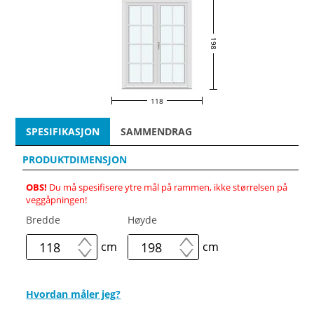
198
118
SPESIFIKASJON
SAMMENDRAG
PRODUKTDIMENSJON
OBS!
Du må spesifisere ytre mål på rammen, ikke størrelsen på
veggåpningen!
Bredde
Høyde
cm
cm
Hvordan måler jeg?