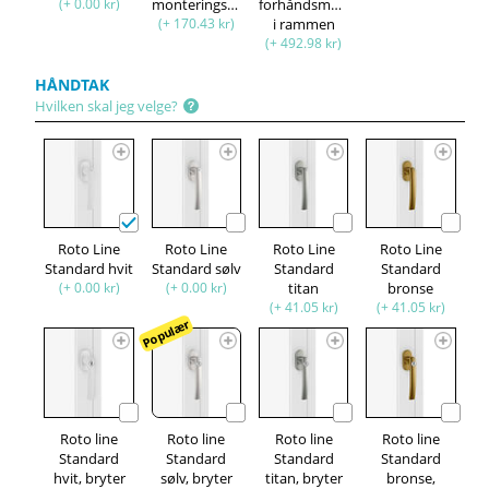
(+ 0.00 kr)
monteringssett
forhåndsmontert
(+ 170.43 kr)
i rammen
(+ 492.98 kr)
HÅNDTAK
Hvilken skal jeg velge?
Roto Line
Roto Line
Roto Line
Roto Line
Standard hvit
Standard sølv
Standard
Standard
(+ 0.00 kr)
(+ 0.00 kr)
titan
bronse
(+ 41.05 kr)
(+ 41.05 kr)
Populær
Roto line
Roto line
Roto line
Roto line
Standard
Standard
Standard
Standard
hvit, bryter
sølv, bryter
titan, bryter
bronse,