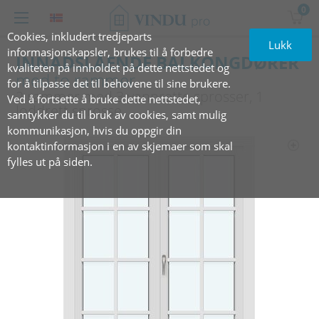
0
Cookies, inkludert tredjeparts
Lukk
informasjonskapsler, brukes til å forbedre
INNADSLÅENDE BALKONGDØRER
kvaliteten på innholdet på dette nettstedet og
med to rammer
for å tilpasse det til behovene til sine brukere.
2 rammer med 3 vannrette sprosser, 1
Ved å fortsette å bruke dette nettstedet,
loddrett sprosse
samtykker du til bruk av cookies, samt mulig
kommunikasjon, hvis du oppgir din
kontaktinformasjon i en av skjemaer som skal
fylles ut på siden.