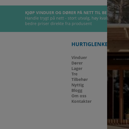
KJØP VINDUER OG DØRER PÅ NETT TIL BESTE PRIS
Handle trygt på nett - stort utvalg, høy kvalitet og
bedre priser direkte fra produsent
HURTIGLENKER
Vinduer
Dører
Lager
Tre
Tilbehør
Nyttig
Blogg
Om oss
Kontakter