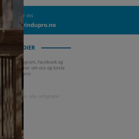
Spør oss
info@vindupro.no
IALE MEDIER
 oss på Instagram, Facebook og
ter. Få vite mer om oss og beste
ud fra Vindupro:
26, Vindupro. Alle rettigheter
rvert.