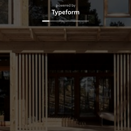
RASK LEVERING AV VINDUER OG DØRER
Levering i hele Norge innen 3-5 uker
TA KONTAKT
SOS
Telefon:
+4791906935
Følg
Twit
tilb
E-post:
info@vindupro.no
Reg.nr.:
923269258
© 20
Adresse:
rese
Tollbugata 8, 6002 Ålesund