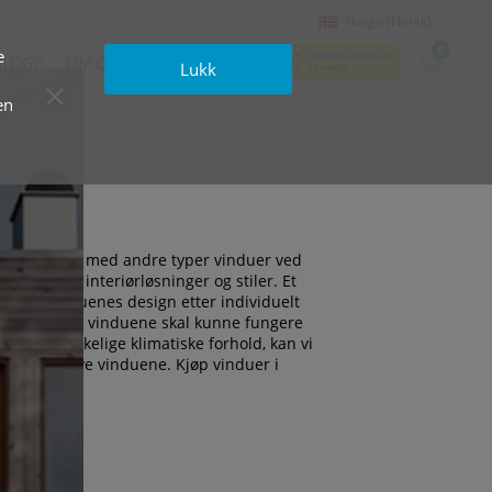
Norge (Norsk)
0
e
Sende handlekurv
BLOGG
OM OSS
KONTAKTER
Lukk
til e‑post
en
tt kombineres med andre typer vinduer ved
tektoniske interiørløsninger og stiler. Et
ilpasse vinduenes design etter individuelt
inger. For at vinduene skal kunne fungere
 veldig vanskelige klimatiske forhold, kan vi
n eller selve vinduene. Kjøp vinduer i
levering.