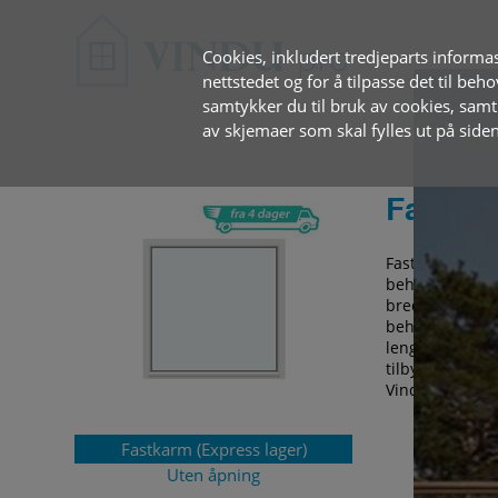
Cookies, inkludert tredjeparts informas
nettstedet og for å tilpasse det til beh
samtykker du til bruk av cookies, sam
av skjemaer som skal fylles ut på siden
Fastkar
Faste vinduer 
behov. Det aske
bredt utvalg av
behov og smak.
lengst mulig ut
tilby aluminiu
Vindupro nettbu
Fastkarm (Express lager)
Uten åpning