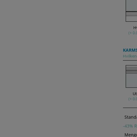
H
(+ 0.
KARM
Hvilken 
U
(+ 0.
Stand
-
43
% R
Meng