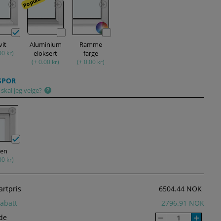
Populær
vit
Aluminium
Ramme
00 kr)
eloksert
farge
(+ 0.00 kr)
(+ 0.00 kr)
SPOR
skal jeg velge?
ten
00 kr)
artpris
6504.44 NOK
abatt
2796.91 NOK
de