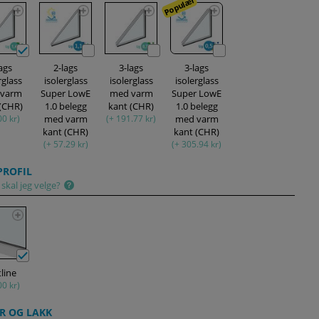
Populær
lags
2-lags
3-lags
3-lags
rglass
isolerglass
isolerglass
isolerglass
 varm
Super LowE
med varm
Super LowE
 (CHR)
1.0 belegg
kant (CHR)
1.0 belegg
00 kr)
med varm
(+ 191.77 kr)
med varm
kant (CHR)
kant (CHR)
(+ 57.29 kr)
(+ 305.94 kr)
ROFIL
skal jeg velge?
tline
00 kr)
R OG LAKK