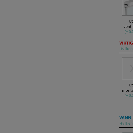
U
venti
(+ 0.
VIKTIG
Hvilken 
U
(+ 0.
VANN 
Hvilken 