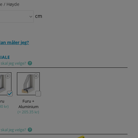
e / Høyde
cm
an måler jeg?
IALE
skal jeg velge?
uru
Furu +
00 kr)
Aluminium
(+ 205.35 kr)
skal jeg velge?