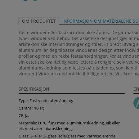
INFORMASJON OM MATERIALENE S
OM PRODUKTET
Faste vinduer eller fastkarm kan ikke åpnes. De gir maks
typer vinduer ved behov. Det asketiske designet gjør at m
arkitektoniske interiørløsninger og stiler. Et bredt utvalg 
aluminium lar deg tilpasse vinduenes design etter individ
profiler og med en rekke festeanordninger. For at vindue
sin estetiske kvalitet og være lettere å rengjøre selv ved ve
aluminiumskledning som festes på utsiden og som kan til
vinduer i Vindupro nettbutikk til billige priser. Vi sikrer h
SPESIFIKASJON
EN
Type: Fast vindu uten åpning;
Garanti: 10 år;
CE: Ja;
Materiale: Furu, furu med aluminiumskledning, eik eller
eik med aluminiumskledning;
Glass: 2- eller 3- glass isolerglass med varmisolerende