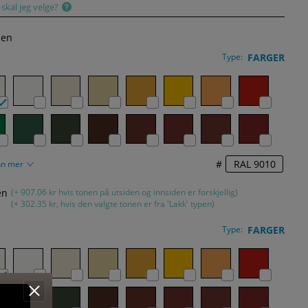
skal jeg velge?
den
Type:
FARGER
#
nn mer
en
(+ 907.06 kr hvis tonen på utsiden og innsiden er forskjellig)
(+ 302.35 kr, hvis den valgte tonen er fra 'Lakk' typen)
Type:
FARGER