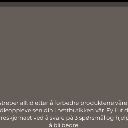
Last i
SIKKE
Hvilken 
Va
(+ 0.
Her
He
saun
(+ 0.