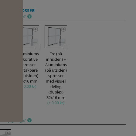
ATIVE SPROSSER
skal jeg velge?
ast
Aluminiums
Tre (på
rative
dekorative
innsiden) +
osser
sprosser
Aluminiums
akbare
(avtakbare
(på utsiden)
siden)
på utsiden)
sprosser
00 kr)
32x16 mm
med visuell
(+ 0.00 kr)
deling
(duplex)
32x16 mm
(+ 0.00 kr)
LASJON
skal jeg velge?