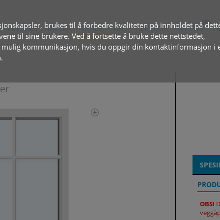
jonskapsler, brukes til å forbedre kvaliteten på innholdet på dett
VINDUER
DØRER
LAGER
TRE
TILBEHØR
NYTTIG
ovene til sine brukere. Ved å fortsette å bruke dette nettstedet,
t mulig kommunikasjon, hvis du oppgir din kontaktinformasjon i 
.
ser
SPESI
PROD
OBS!
D
veggåp