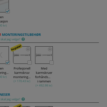
ten
lasjon
00 kr)
!
MONTERINGSTILBEHØR
skal jeg velge?
Populær
ten
Profesjonell
Med
monteringssett
karmskruv
karmskruer
00 kr)
monteringssett
forhåndsmontert
(+ 170.43 kr)
i rammen
(+ 492.98 kr)
NESER
skal jeg velge?