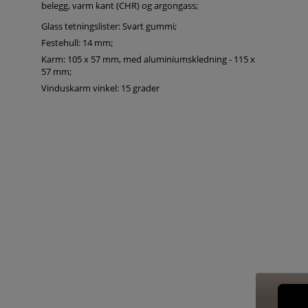
belegg, varm kant (CHR) og argongass;
Glass tetningslister: Svart gummi;
Festehull: 14 mm;
Karm: 105 x 57 mm, med aluminiumskledning - 115 x
57 mm;
Vinduskarm vinkel: 15 grader