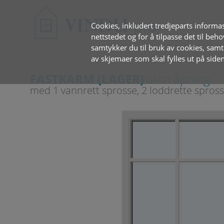
Cookies, inkludert tredjeparts informas
nettstedet og for å tilpasse det til beh
samtykker du til bruk av cookies, sam
av skjemaer som skal fylles ut på siden
FASTKARM (LAGER)
uten åpning
med 1 vannrett sprosse, 2 loddrette spros