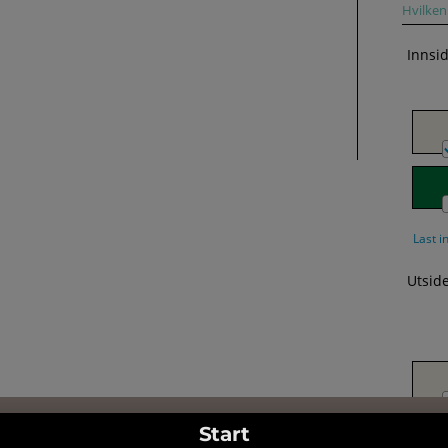
Hvilken 
Innsi
Last i
Utsid