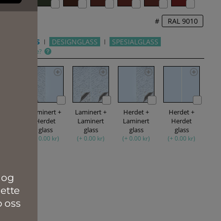
#
nn mer
RHETSGLASS
DESIGNGLASS
SPESIALGLASS
skal jeg velge?
nlig
Laminert +
Laminert +
Herdet +
Herdet +
00 kr)
Herdet
Laminert
Laminert
Herdet
glass
glass
glass
glass
(+ 0.00 kr)
(+ 0.00 kr)
(+ 0.00 kr)
(+ 0.00 kr)
det +
rdet
aglass
00 kr)