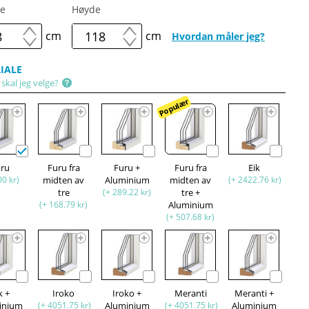
e
Høyde
cm
cm
Hvordan måler jeg?
IALE
skal jeg velge?
Populær
uru
Furu fra
Furu +
Furu fra
Eik
00 kr)
midten av
Aluminium
midten av
(+ 2422.76 kr)
tre
(+ 289.22 kr)
tre +
(+ 168.79 kr)
Aluminium
(+ 507.68 kr)
k +
Iroko
Iroko +
Meranti
Meranti +
inium
(+ 4051.75 kr)
Aluminium
(+ 4051.75 kr)
Aluminium