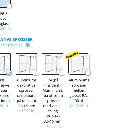
det +
rdet
aglass
.89 kr)
ATIVE SPROSSER
skal jeg velge?
Populær
ast
Aluminiums
Tre (på
Aluminiums
rative
dekorative
innsiden) +
sprosser
osser
sprosser
Aluminiums
mellom
akbare
(avtakbare
(på utsiden)
glasset RAL
siden)
på utsiden)
sprosser
9016
00 kr)
32x16 mm
med visuell
(+ 13.46 kr)
(+ 10.62 kr)
deling
(duplex)
32x16 mm
(+ 195.93 kr)