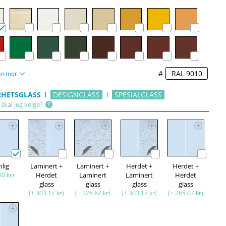
#
nn mer
RHETSGLASS
DESIGNGLASS
SPESIALGLASS
skal jeg velge?
nlig
Laminert +
Laminert +
Herdet +
Herdet +
00 kr)
Herdet
Laminert
Laminert
Herdet
glass
glass
glass
glass
(+ 303.17 kr)
(+ 228.62 kr)
(+ 303.17 kr)
(+ 265.07 kr)