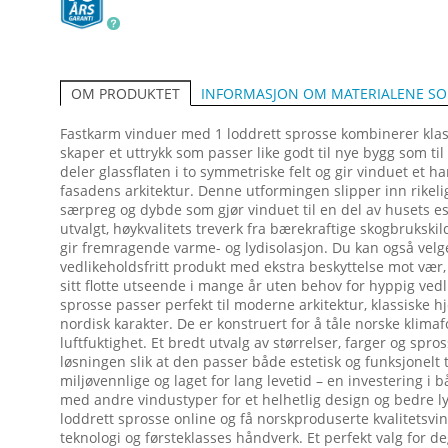
INFORMASJON OM MATERIALENE S
OM PRODUKTET
Fastkarm vinduer med 1 loddrett sprosse kombinerer kla
skaper et uttrykk som passer like godt til nye bygg som til
deler glassflaten i to symmetriske felt og gir vinduet e
fasadens arkitektur. Denne utformingen slipper inn rikeli
særpreg og dybde som gjør vinduet til en del av husets e
utvalgt, høykvalitets treverk fra bærekraftige skogbruksk
gir fremragende varme- og lydisolasjon. Du kan også velg
vedlikeholdsfritt produkt med ekstra beskyttelse mot vær,
sitt flotte utseende i mange år uten behov for hyppig ved
sprosse passer perfekt til moderne arkitektur, klassiske h
nordisk karakter. De er konstruert for å tåle norske klim
luftfuktighet. Et bredt utvalg av størrelser, farger og spro
løsningen slik at den passer både estetisk og funksjonelt t
miljøvennlige og laget for lang levetid – en investering 
med andre vindustyper for et helhetlig design og bedre l
loddrett sprosse online og få norskproduserte kvalitets
teknologi og førsteklasses håndverk. Et perfekt valg for d