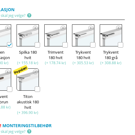
LASJON
skal jeg velge?
ten
Spilka 180
Trimvent
Trykvent
Trykvent
lasjon
hvit
180 hvit
180 hvit
180 grå
00 kr)
(+ 155.18 kr)
(+ 178.74 kr)
(+ 305.53 kr)
(+ 308.88 kr)
Populær
kvent
Titon
 brun
akustisk 180
.88 kr)
hvit
(+ 396.90 kr)
!
MONTERINGSTILBEHØR
skal jeg velge?