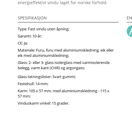
energieffektivt vindu laget for norske forhold.
SPESIFIKASJON
EN
Type: Fast vindu uten åpning;
Garanti: 10 år;
CE: Ja;
Materiale: Furu, furu med aluminiumskledning, eik eller
eik med aluminiumskledning;
Glass: 2- eller 3- glass isolerglass med varmisolerende
belegg, varm kant (CHR) og argongass;
Glass tetningslister: Svart gummi;
Festehull: 14 mm;
Karm: 105 x 57 mm, med aluminiumskledning - 115 x
57 mm;
Vinduskarm vinkel: 15 grader.