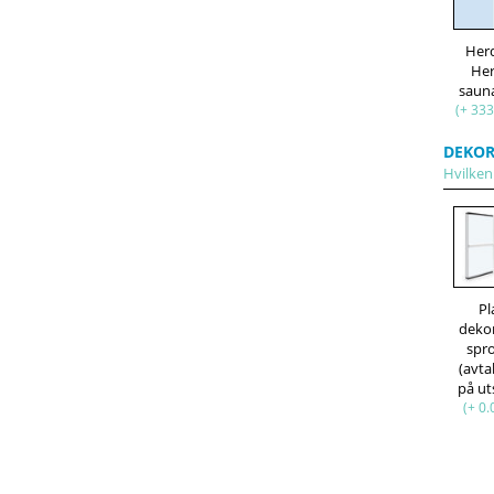
Her
He
saun
(+ 333
DEKOR
Hvilken 
Pl
deko
spr
(avt
på ut
(+ 0.