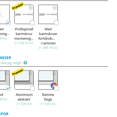
Populær
ten
Profesjonell
Med
monteringssett
karmskruv
karmskruer
00 kr)
monteringssett
forhåndsmontert
(+ 134.55 kr)
i rammen
(+ 389.19 kr)
NESER
skal jeg velge?
Populær
vit
Aluminium
Ramme
00 kr)
eloksert
farge
(+ 0.00 kr)
(+ 0.00 kr)
SPOR