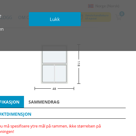
Norge (Norsk)
0
e
Sende handlekurv
BLOGG
OM OSS
KONTAKTER
Lukk
til e‑post
en
118
48
FIKASJON
SAMMENDRAG
UKTDIMENSJON
u må spesifisere ytre mål på rammen, ikke størrelsen på
ningen!