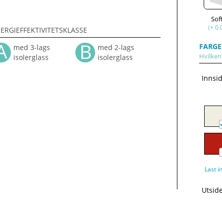
Sof
(+ 0.
ERGIEFFEKTIVITETSKLASSE
FARGE
med 3-lags
med 2-lags
Hvilken 
isolerglass
isolerglass
Innsi
Last i
Utsid