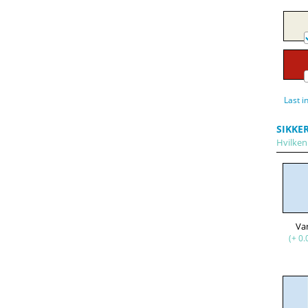
Last i
SIKKE
Hvilken 
Va
(+ 0.