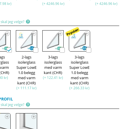
7.98 kr)
(+ 4246.96 kr)
(+ 4246.96 kr)
skal jeg velge?
Populær
lags
2-lags
3-lags
3-lags
rglass
isolerglass
isolerglass
isolerglass
 varm
Super LowE
med varm
Super LowE
 (CHR)
1.0 belegg
kant (CHR)
1.0 belegg
00 kr)
med varm
(+ 122.41 kr)
med varm
kant (CHR)
kant (CHR)
(+ 111.17 kr)
(+ 266.33 kr)
ROFIL
skal jeg velge?
r