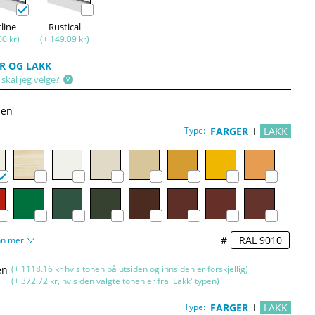
tline
Rustical
00 kr)
(+ 149.09 kr)
R OG LAKK
skal jeg velge?
den
Type:
FARGER
LAKK
#
nn mer
en
(+ 1118.16 kr hvis tonen på utsiden og innsiden er forskjellig)
(+ 372.72 kr, hvis den valgte tonen er fra 'Lakk' typen)
Type:
FARGER
LAKK