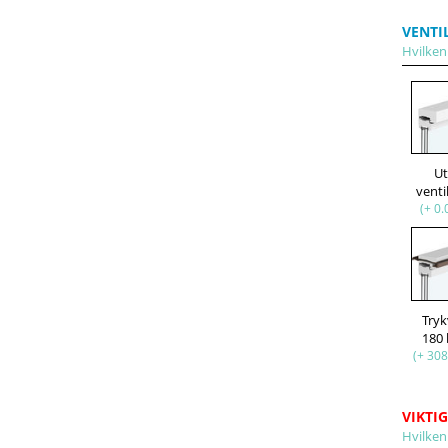
VENTI
Hvilken 
U
venti
(+ 0.
Try
180
(+ 308
VIKTIG
Hvilken 