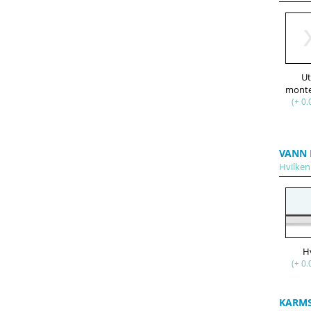
U
(+ 0.
VANN 
Hvilken 
H
(+ 0.
KARM