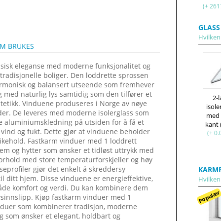
(+ 261
GLASS
Hvilken 
OM BRUKES
ssisk eleganse med moderne funksjonalitet og
 tradisjonelle boliger. Den loddrette sprossen
t harmonisk og balansert utseende som fremhever
g med naturlig lys samtidig som den tilfører et
2-
stetikk. Vinduene produseres i Norge av nøye
isole
ilder. De leveres med moderne isolerglass som
med
e aluminiumskledning på utsiden for å få et
kant
 vind og fukt. Dette gjør at vinduene beholder
(+ 0.
likehold. Fastkarm vinduer med 1 loddrett
jem og hytter som ønsker et tidløst uttrykk med
aforhold med store temperaturforskjeller og høy
sseprofiler gjør det enkelt å skreddersy
KARMP
il ditt hjem. Disse vinduene er energieffektive,
Hvilken 
i både komfort og verdi. Du kan kombinere dem
Populæ
ysinnslipp. Kjøp fastkarm vinduer med 1
vinduer som kombinerer tradisjon, moderne
eg som ønsker et elegant, holdbart og