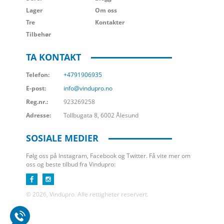
Lager
Om oss
Tre
Kontakter
Tilbehør
TA KONTAKT
Telefon:
+4791906935
E-post:
info@vindupro.no
Reg.nr.:
923269258
Adresse:
Tollbugata 8, 6002 Ålesund
SOSIALE MEDIER
Følg oss på Instagram, Facebook og Twitter. Få vite mer om
oss og beste tilbud fra Vindupro:
© 2026, Vindupro. Alle rettigheter reservert.