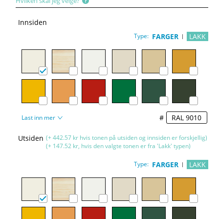
Hvilken skal jeg velge?
Innsiden
Type:
FARGER
LAKK
#
Last inn mer
Utsiden
(+ 442.57 kr hvis tonen på utsiden og innsiden er forskjellig)
(+ 147.52 kr, hvis den valgte tonen er fra 'Lakk' typen)
Type:
FARGER
LAKK