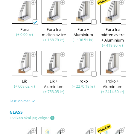
Populær
Furu
Furu fra
Furu +
Furu fra
(+ 0.00 kr)
midten av tre
Aluminium
midten av tre
(+ 168.79 kr)
(+ 136.51 kr)
+ Aluminium
(+ 419.80 kr)
Eik
Eik +
Iroko
Iroko +
(+ 608.62 kr)
Aluminium
(+ 2270.18 kr)
Aluminium
(+ 753.05 kr)
(+ 2414.60 kr)
Last inn mer
GLASS
Hvilken skal jeg velge?
Populær