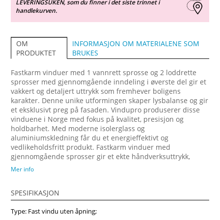
LEVERINGSUKEN, som du finner i det siste trinnet i
handlekurven.
INFORMASJON OM MATERIALENE SOM
OM
BRUKES
PRODUKTET
Fastkarm vinduer med 1 vannrett sprosse og 2 loddrette
sprosser med gjennomgående inndeling i øverste del gir et
vakkert og detaljert uttrykk som fremhever boligens
karakter. Denne unike utformingen skaper lysbalanse og gir
et eksklusivt preg på fasaden. Vindupro produserer disse
vinduene i Norge med fokus på kvalitet, presisjon og
holdbarhet. Med moderne isolerglass og
aluminiumskledning får du et energieffektivt og
vedlikeholdsfritt produkt. Fastkarm vinduer med
gjennomgående sprosser gir et ekte håndverksuttrykk,
perfekt for hus, hytter og moderne arkitektur. Hos Vindupro
Mer info
tilbyr vi mange tilpasningsmuligheter – farger, størrelser,
sprossetyper og glassvalg – slik at du får akkurat det
SPESIFIKASJON
vinduet du ønsker. Bestill fastkarm vinduer med 1 vannrett
og 2 loddrette sprosser med gjennomgående inndeling i
Type: Fast vindu uten åpning;
øverste del fra Vindupro.no og nyt norsk kvalitet, moderne