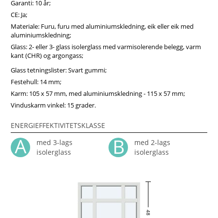
teknologi og elegant design til en god pris.
Garanti: 10 år;
CE: Ja;
Materiale: Furu, furu med aluminiumskledning, eik eller eik med
aluminiumskledning;
Glass: 2- eller 3- glass isolerglass med varmisolerende belegg, varm
kant (CHR) og argongass;
Glass tetningslister: Svart gummi;
Festehull: 14 mm;
Karm: 105 x 57 mm, med aluminiumskledning - 115 x 57 mm;
Vinduskarm vinkel: 15 grader.
ENERGIEFFEKTIVITETSKLASSE
med 3-lags
med 2-lags
isolerglass
isolerglass
48