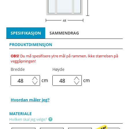
48
SPESIFIKASJON
SAMMENDRAG
PRODUKTDIMENSJON
OBS!
Du må spesifisere ytre mål på rammen, ikke størrelsen på
veggåpningen!
Bredde
Høyde
cm
cm
Hvordan måler jeg?
MATERIALE
Hvilken skal jeg velge?