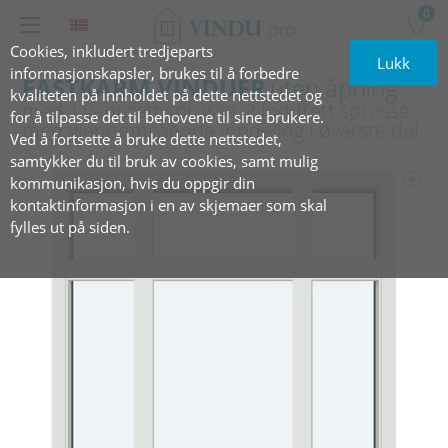
0
Cookies, inkludert tredjeparts
Lukk
informasjonskapsler, brukes til å forbedre
FASTKARM VINDUER
uten åpning
kvaliteten på innholdet på dette nettstedet og
med 1 vannrett sprosse, 2 loddrett sprosse
for å tilpasse det til behovene til sine brukere.
med gjennomgående inndeling i øverste del
Ved å fortsette å bruke dette nettstedet,
samtykker du til bruk av cookies, samt mulig
kommunikasjon, hvis du oppgir din
kontaktinformasjon i en av skjemaer som skal
fylles ut på siden.