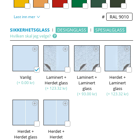
#
Last inn mer
SIKKERHETSGLASS
DESIGNGLASS
SPESIALGLASS
Hvilken skal jeg velge?
Vanlig
Laminert +
Laminert +
Herdet +
(+ 0.00 kr)
Herdet glass
Laminert
Laminert
(+ 123.32 kr)
glass
glass
(+ 93.00 kr)
(+ 123.32 kr)
Herdet +
Herdet +
Herdet glass
Herdet