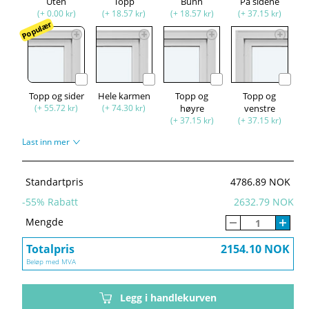
Uten
Topp
Bunn
På sidene
(+ 0.00 kr)
(+ 18.57 kr)
(+ 18.57 kr)
(+ 37.15 kr)
Populær
Topp og sider
Hele karmen
Topp og
Topp og
(+ 55.72 kr)
(+ 74.30 kr)
høyre
venstre
(+ 37.15 kr)
(+ 37.15 kr)
Last inn mer
Standartpris
4786.89 NOK
-
55
% Rabatt
2632.79 NOK
Mengde
Totalpris
2154.10 NOK
Beløp med MVA
Legg i handlekurven