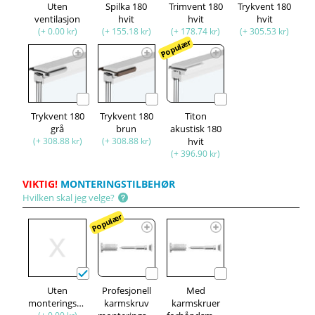
Uten
Spilka 180
Trimvent 180
Trykvent 180
ventilasjon
hvit
hvit
hvit
(+ 0.00 kr)
(+ 155.18 kr)
(+ 178.74 kr)
(+ 305.53 kr)
Populær
Trykvent 180
Trykvent 180
Titon
grå
brun
akustisk 180
(+ 308.88 kr)
(+ 308.88 kr)
hvit
(+ 396.90 kr)
VIKTIG!
MONTERINGSTILBEHØR
Hvilken skal jeg velge?
Populær
Uten
Profesjonell
Med
monteringssett
karmskruv
karmskruer