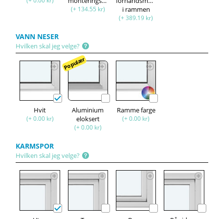
(+ 0.00 kr)
monteringssett
forhåndsmontert
(+ 134.55 kr)
i rammen
(+ 389.19 kr)
VANN NESER
Hvilken skal jeg velge?
Populær
Hvit
Aluminium
Ramme farge
(+ 0.00 kr)
eloksert
(+ 0.00 kr)
(+ 0.00 kr)
KARMSPOR
Hvilken skal jeg velge?