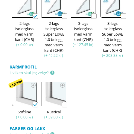
2-lags
2-lags
3-lags
3-lags
isolerglass
isolerglass
isolerglass
isolerglass
med varm
Super LowE
med varm
Super LowE
kant (CHR)
1.0 belegg
kant (CHR)
1.0 belegg
(+ 0.00 kr)
med varm
(+ 127.45 kr)
med varm
kant (CHR)
kant (CHR)
(+ 45.22 kr)
(+ 203.38 kr)
KARMPROFIL
Hvilken skal jeg velge?
Populær
Softline
Rustical
(+ 0.00 kr)
(+ 59.00 kr)
FARGER OG LAKK