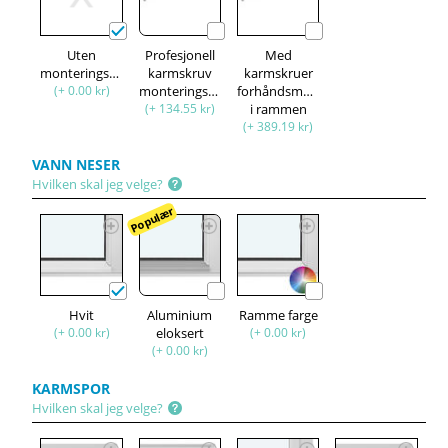
Uten
Profesjonell
Med
monteringssett
karmskruv
karmskruer
(+ 0.00 kr)
monteringssett
forhåndsmontert
(+ 134.55 kr)
i rammen
(+ 389.19 kr)
VANN NESER
Hvilken skal jeg velge?
Populær
Hvit
Aluminium
Ramme farge
(+ 0.00 kr)
eloksert
(+ 0.00 kr)
(+ 0.00 kr)
KARMSPOR
Hvilken skal jeg velge?