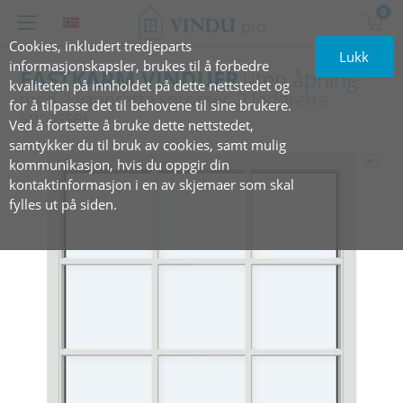
0
Cookies, inkludert tredjeparts
Lukk
informasjonskapsler, brukes til å forbedre
FASTKARM VINDUER
uten åpning
kvaliteten på innholdet på dette nettstedet og
med 2 vannrette sprosser, 2 loddrette
for å tilpasse det til behovene til sine brukere.
sprosser
Ved å fortsette å bruke dette nettstedet,
samtykker du til bruk av cookies, samt mulig
kommunikasjon, hvis du oppgir din
kontaktinformasjon i en av skjemaer som skal
fylles ut på siden.