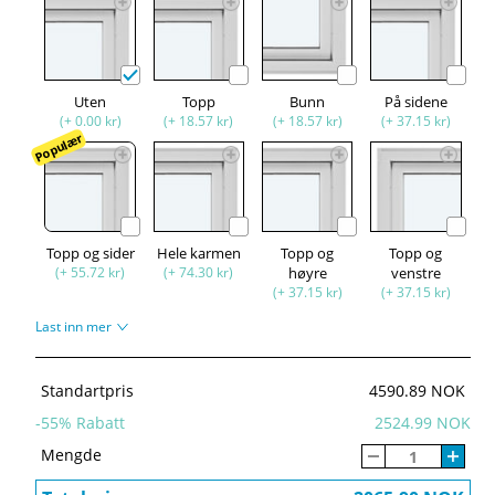
Uten
Topp
Bunn
På sidene
(+ 0.00 kr)
(+ 18.57 kr)
(+ 18.57 kr)
(+ 37.15 kr)
Populær
Topp og sider
Hele karmen
Topp og
Topp og
(+ 55.72 kr)
(+ 74.30 kr)
høyre
venstre
(+ 37.15 kr)
(+ 37.15 kr)
Last inn mer
Standartpris
4590.89 NOK
-
55
% Rabatt
2524.99 NOK
Mengde