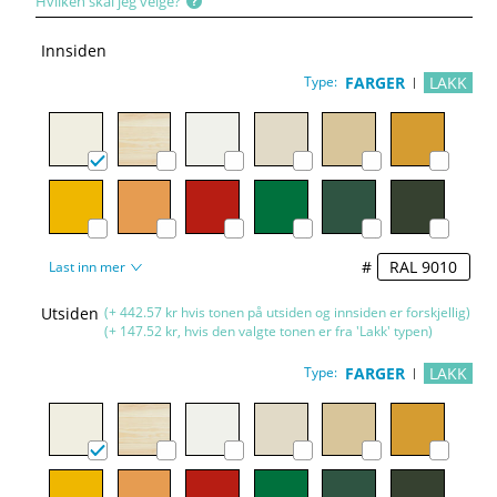
Hvilken skal jeg velge?
Innsiden
Type:
FARGER
LAKK
#
Last inn mer
Utsiden
(+ 442.57 kr hvis tonen på utsiden og innsiden er forskjellig)
(+ 147.52 kr, hvis den valgte tonen er fra 'Lakk' typen)
Type:
FARGER
LAKK