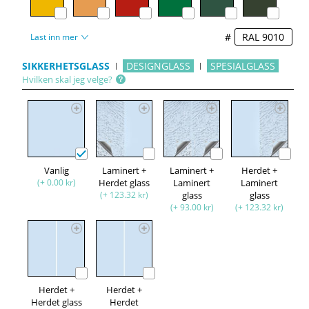
#
Last inn mer
SIKKERHETSGLASS
DESIGNGLASS
SPESIALGLASS
Hvilken skal jeg velge?
Vanlig
Laminert +
Laminert +
Herdet +
(+ 0.00 kr)
Herdet glass
Laminert
Laminert
(+ 123.32 kr)
glass
glass
(+ 93.00 kr)
(+ 123.32 kr)
Herdet +
Herdet +
Herdet glass
Herdet