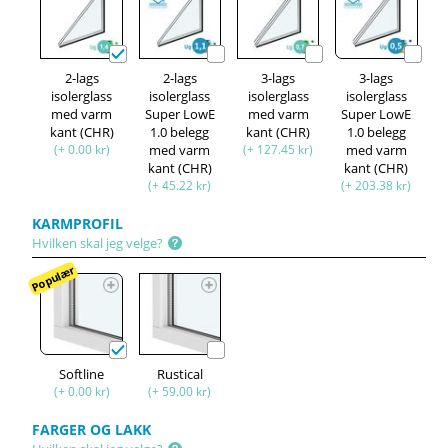
2-lags
2-lags
3-lags
3-lags
isolerglass
isolerglass
isolerglass
isolerglass
med varm
Super LowE
med varm
Super LowE
kant (CHR)
1.0 belegg
kant (CHR)
1.0 belegg
(+ 0.00 kr)
med varm
(+ 127.45 kr)
med varm
kant (CHR)
kant (CHR)
(+ 45.22 kr)
(+ 203.38 kr)
KARMPROFIL
Hvilken skal jeg velge?
Populær
Softline
Rustical
(+ 0.00 kr)
(+ 59.00 kr)
FARGER OG LAKK