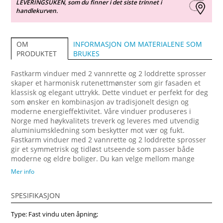
LEVERINGSUKEN, som du finner i det siste trinnet i
handlekurven.
INFORMASJON OM MATERIALENE SOM
OM
BRUKES
PRODUKTET
Fastkarm vinduer med 2 vannrette og 2 loddrette sprosser
skaper et harmonisk rutenettmønster som gir fasaden et
klassisk og elegant uttrykk. Dette vinduet er perfekt for deg
som ønsker en kombinasjon av tradisjonelt design og
moderne energieffektivitet. Våre vinduer produseres i
Norge med høykvalitets treverk og leveres med utvendig
aluminiumskledning som beskytter mot vær og fukt.
Fastkarm vinduer med 2 vannrette og 2 loddrette sprosser
gir et symmetrisk og tidløst utseende som passer både
moderne og eldre boliger. Du kan velge mellom mange
farger, profiler og mål for å få et skreddersydd resultat. Hos
Mer info
Vindupro fokuserer vi på kvalitet, isolasjon og estetikk. Kjøp
fastkarm vinduer med 2 vannrette og 2 loddrette sprosser
SPESIFIKASJON
fra Vindupro.no – norskproduserte kvalitetsvinduer direkte
fra fabrikk med rask levering og gunstige priser. Gi
Type: Fast vindu uten åpning;
hjemmet ditt et løft med ekte norsk håndverk!