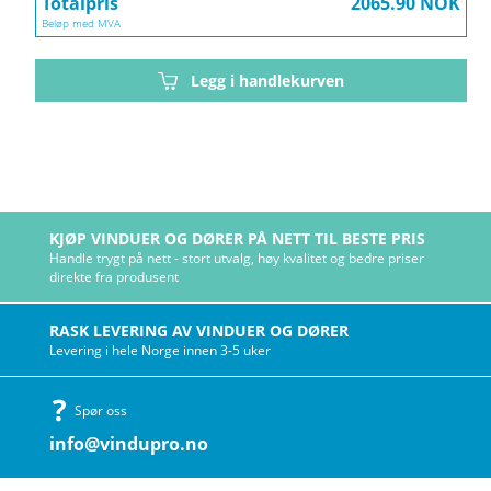
Totalpris
2065.90 NOK
Beløp med MVA
Legg i handlekurven
KJØP VINDUER OG DØRER PÅ NETT TIL BESTE PRIS
Handle trygt på nett - stort utvalg, høy kvalitet og bedre priser
direkte fra produsent
RASK LEVERING AV VINDUER OG DØRER
Levering i hele Norge innen 3-5 uker
Spør oss
info@vindupro.no