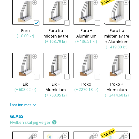
Populær
Furu
Furu fra
Furu +
Furu fra
(+ 0.00 kr)
midten av tre
Aluminium
midten av tre
(+ 168.79 kr)
(+ 136.51 kr)
+ Aluminium
(+ 419.80 kr)
Eik
Eik +
Iroko
Iroko +
(+ 608.62 kr)
Aluminium
(+ 2270.18 kr)
Aluminium
(+ 753.05 kr)
(+ 2414.60 kr)
Last inn mer
GLASS
Hvilken skal jeg velge?
Populær