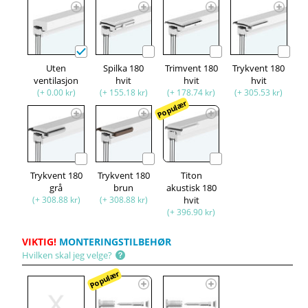
Uten
Spilka 180
Trimvent 180
Trykvent 180
ventilasjon
hvit
hvit
hvit
(+ 0.00 kr)
(+ 155.18 kr)
(+ 178.74 kr)
(+ 305.53 kr)
Populær
Trykvent 180
Trykvent 180
Titon
grå
brun
akustisk 180
(+ 308.88 kr)
(+ 308.88 kr)
hvit
(+ 396.90 kr)
VIKTIG!
MONTERINGSTILBEHØR
Hvilken skal jeg velge?
Populær