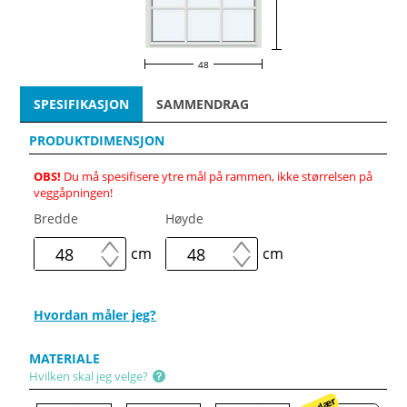
48
SPESIFIKASJON
SAMMENDRAG
PRODUKTDIMENSJON
OBS!
Du må spesifisere ytre mål på rammen, ikke størrelsen på
veggåpningen!
Bredde
Høyde
cm
cm
Hvordan måler jeg?
MATERIALE
Hvilken skal jeg velge?