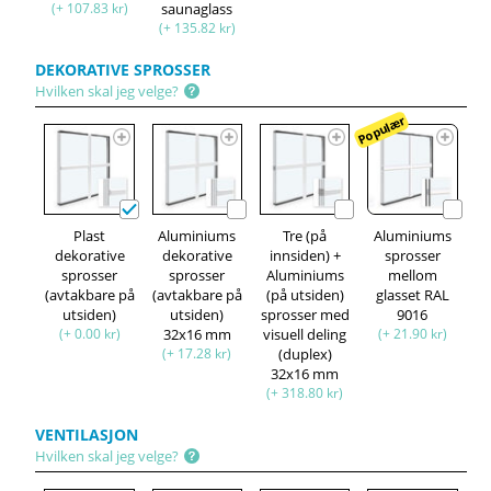
(+ 107.83 kr)
saunaglass
(+ 135.82 kr)
DEKORATIVE SPROSSER
Hvilken skal jeg velge?
Populær
Plast
Aluminiums
Tre (på
Aluminiums
dekorative
dekorative
innsiden) +
sprosser
sprosser
sprosser
Aluminiums
mellom
(avtakbare på
(avtakbare på
(på utsiden)
glasset RAL
utsiden)
utsiden)
sprosser med
9016
(+ 0.00 kr)
32x16 mm
visuell deling
(+ 21.90 kr)
(+ 17.28 kr)
(duplex)
32x16 mm
(+ 318.80 kr)
VENTILASJON
Hvilken skal jeg velge?