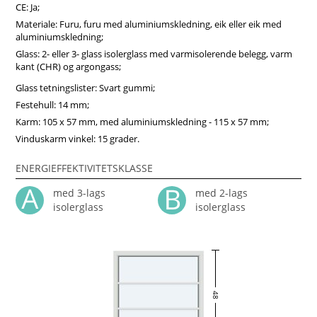
konkurransedyktige priser og rask levering. Vindupro – din
CE: Ja;
pålitelige vindusleverandør i Norge!
Materiale: Furu, furu med aluminiumskledning, eik eller eik med
aluminiumskledning;
Glass: 2- eller 3- glass isolerglass med varmisolerende belegg, varm
kant (CHR) og argongass;
Glass tetningslister: Svart gummi;
Festehull: 14 mm;
Karm: 105 x 57 mm, med aluminiumskledning - 115 x 57 mm;
Vinduskarm vinkel: 15 grader.
ENERGIEFFEKTIVITETSKLASSE
med 3-lags
med 2-lags
isolerglass
isolerglass
48