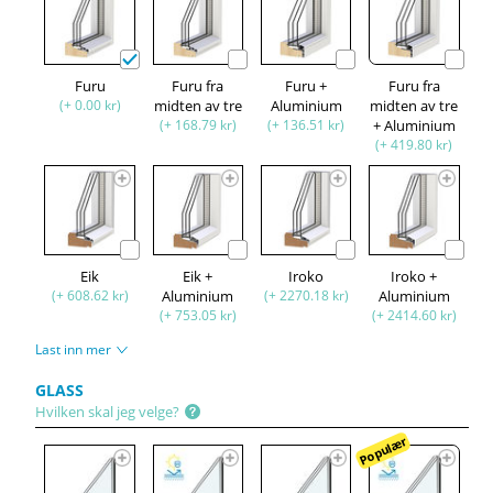
Furu
Furu fra
Furu +
Furu fra
(+ 0.00 kr)
midten av tre
Aluminium
midten av tre
(+ 168.79 kr)
(+ 136.51 kr)
+ Aluminium
(+ 419.80 kr)
Eik
Eik +
Iroko
Iroko +
(+ 608.62 kr)
Aluminium
(+ 2270.18 kr)
Aluminium
(+ 753.05 kr)
(+ 2414.60 kr)
Last inn mer
GLASS
Hvilken skal jeg velge?
Populær