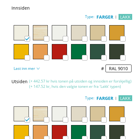
Innsiden
Type:
FARGER
LAKK
#
Last inn mer
Utsiden
(+ 442.57 kr hvis tonen på utsiden og innsiden er forskjellig)
(+ 147.52 kr, hvis den valgte tonen er fra 'Lakk' typen)
Type:
FARGER
LAKK