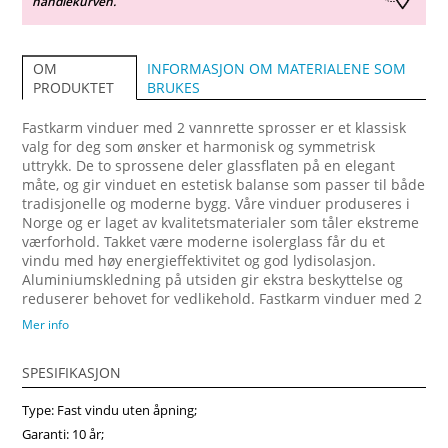
handlekurven.
INFORMASJON OM MATERIALENE SOM
OM
BRUKES
PRODUKTET
Fastkarm vinduer med 2 vannrette sprosser er et klassisk
valg for deg som ønsker et harmonisk og symmetrisk
uttrykk. De to sprossene deler glassflaten på en elegant
måte, og gir vinduet en estetisk balanse som passer til både
tradisjonelle og moderne bygg. Våre vinduer produseres i
Norge og er laget av kvalitetsmaterialer som tåler ekstreme
værforhold. Takket være moderne isolerglass får du et
vindu med høy energieffektivitet og god lydisolasjon.
Aluminiumskledning på utsiden gir ekstra beskyttelse og
reduserer behovet for vedlikehold. Fastkarm vinduer med 2
vannrette sprosser passer perfekt til stuer, kjøkken og
Mer info
fasader hvor man ønsker lys, utsikt og et tidløst design. Hos
Vindupro tilbyr vi mange farger og tilpasningsmuligheter
SPESIFIKASJON
slik at vinduene kan matche din bolig perfekt. Våre
produkter er miljøvennlige, slitesterke og laget for å vare.
Type: Fast vindu uten åpning;
Bestill fastkarm vinduer med 2 vannrette sprosser fra
Vindupro.no – norskproduserte kvalitetsvinduer til
Garanti: 10 år;