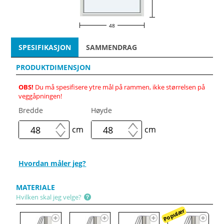
48
SPESIFIKASJON
SAMMENDRAG
PRODUKTDIMENSJON
OBS!
Du må spesifisere ytre mål på rammen, ikke størrelsen på
veggåpningen!
Bredde
Høyde
cm
cm
Hvordan måler jeg?
MATERIALE
Hvilken skal jeg velge?
Populær