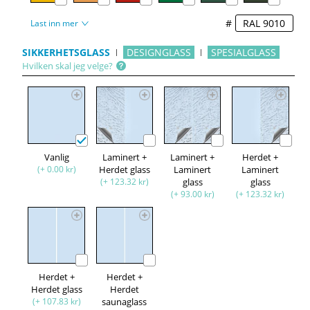
#
Last inn mer
SIKKERHETSGLASS
DESIGNGLASS
SPESIALGLASS
Hvilken skal jeg velge?
Vanlig
Laminert +
Laminert +
Herdet +
(+ 0.00 kr)
Herdet glass
Laminert
Laminert
(+ 123.32 kr)
glass
glass
(+ 93.00 kr)
(+ 123.32 kr)
Herdet +
Herdet +
Herdet glass
Herdet
(+ 107.83 kr)
saunaglass