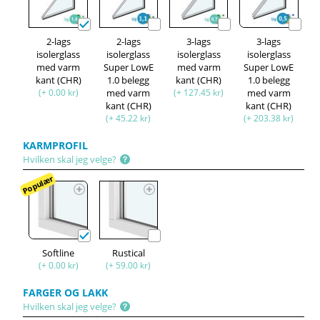
2-lags
2-lags
3-lags
3-lags
isolerglass
isolerglass
isolerglass
isolerglass
med varm
Super LowE
med varm
Super LowE
kant (CHR)
1.0 belegg
kant (CHR)
1.0 belegg
(+ 0.00 kr)
med varm
(+ 127.45 kr)
med varm
kant (CHR)
kant (CHR)
(+ 45.22 kr)
(+ 203.38 kr)
KARMPROFIL
Hvilken skal jeg velge?
Populær
Softline
Rustical
(+ 0.00 kr)
(+ 59.00 kr)
FARGER OG LAKK
Hvilken skal jeg velge?