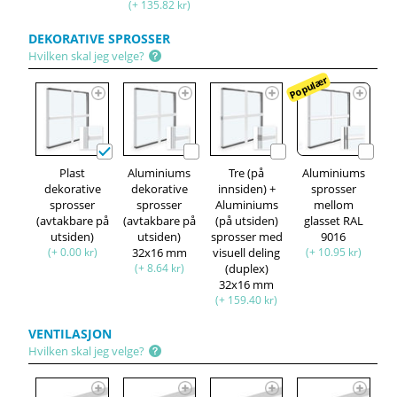
(+ 135.82 kr)
DEKORATIVE SPROSSER
Hvilken skal jeg velge?
Populær
Plast
Aluminiums
Tre (på
Aluminiums
dekorative
dekorative
innsiden) +
sprosser
sprosser
sprosser
Aluminiums
mellom
(avtakbare på
(avtakbare på
(på utsiden)
glasset RAL
utsiden)
utsiden)
sprosser med
9016
(+ 0.00 kr)
32x16 mm
visuell deling
(+ 10.95 kr)
(+ 8.64 kr)
(duplex)
32x16 mm
(+ 159.40 kr)
VENTILASJON
Hvilken skal jeg velge?