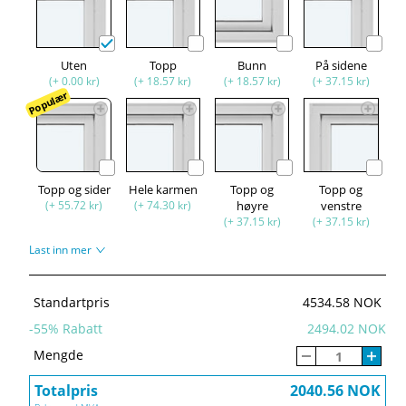
Uten
Topp
Bunn
På sidene
(+ 0.00 kr)
(+ 18.57 kr)
(+ 18.57 kr)
(+ 37.15 kr)
Populær
Topp og sider
Hele karmen
Topp og
Topp og
(+ 55.72 kr)
(+ 74.30 kr)
høyre
venstre
(+ 37.15 kr)
(+ 37.15 kr)
Last inn mer
Standartpris
4534.58 NOK
-
55
% Rabatt
2494.02 NOK
Mengde
Totalpris
2040.56 NOK