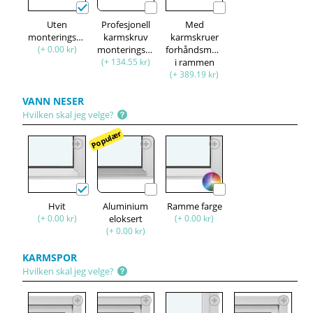
Uten
Profesjonell
Med
monteringssett
karmskruv
karmskruer
(+ 0.00 kr)
monteringssett
forhåndsmontert
(+ 134.55 kr)
i rammen
(+ 389.19 kr)
VANN NESER
Hvilken skal jeg velge?
Populær
Hvit
Aluminium
Ramme farge
(+ 0.00 kr)
eloksert
(+ 0.00 kr)
(+ 0.00 kr)
KARMSPOR
Hvilken skal jeg velge?