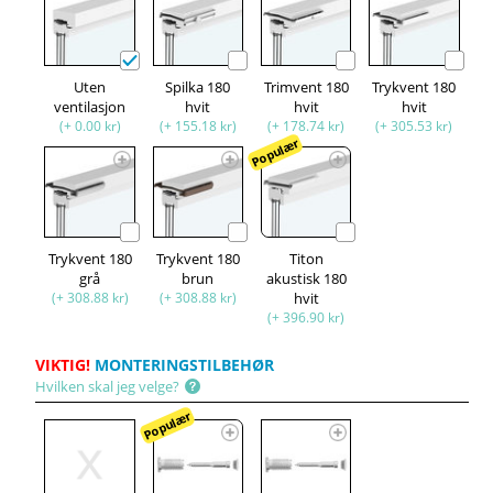
Uten
Spilka 180
Trimvent 180
Trykvent 180
ventilasjon
hvit
hvit
hvit
(+ 0.00 kr)
(+ 155.18 kr)
(+ 178.74 kr)
(+ 305.53 kr)
Populær
Trykvent 180
Trykvent 180
Titon
grå
brun
akustisk 180
(+ 308.88 kr)
(+ 308.88 kr)
hvit
(+ 396.90 kr)
VIKTIG!
MONTERINGSTILBEHØR
Hvilken skal jeg velge?
Populær