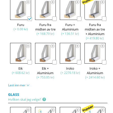
Populær
Furu
Furu fra
Furu +
Furu fra
(+ 0.00 kr)
midten av tre
Aluminium
midten av tre
(+ 168.79 kr)
(+ 136.51 kr)
+ Aluminium
(+ 419.80 kr)
Eik
Eik +
Iroko
Iroko +
(+ 608.62 kr)
Aluminium
(+ 2270.18 kr)
Aluminium
(+ 753.05 kr)
(+ 2414.60 kr)
Last inn mer
GLASS
Hvilken skal jeg velge?
Populær