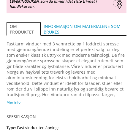
LEVERINGSUKEN, som du finner i det siste trinnet i
handlekurven.
INFORMASJON OM MATERIALENE SOM
OM
BRUKES
PRODUKTET
Fastkarm vinduer med 3 vannrette og 1 loddrett sprosse
med gjennomgående inndeling er et perfekt valg for deg
som ønsker klassisk uttrykk med moderne teknologi. De fire
gjennomgående sprossene skaper et elegant rutenett som
gir både karakter og lysbalanse. Våre vinduer er produsert i
Norge av høykvalitets treverk og leveres med
aluminiumskledning for ekstra holdbarhet og minimalt
vedlikehold. Dette vinduet er ideelt for fasader, stuer eller
rom der du vil slippe inn naturlig lys og samtidig bevare et
tradisjonelt preg. Hos Vindupro kan du tilpasse farger,
størrelser og sprosseprofiler etter behov. Fastkarm vinduer
Mer info
med gjennomgående sprosser gir et autentisk
håndverksuttrykk og passer like godt i moderne arkitektur
SPESIFIKASJON
som i eldre bygg. Alle våre produkter har høy
isolasjonsevne og er bygget for nordisk klima. Kjøp fastkarm
Type: Fast vindu uten åpning;
vinduer med 3 vannrette og 1 loddrett sprosse med