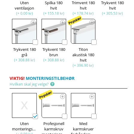
Uten
Spilka 180
Trimvent 180
Trykvent 180
ventilasjon
hvit
hvit
hvit
(+ 0.00 kr)
(+ 155.18 kr)
(+ 178.74 kr)
(+ 305.53 kr)
Populær
Trykvent 180
Trykvent 180
Titon
grå
brun
akustisk 180
(+ 308.88 kr)
(+ 308.88 kr)
hvit
(+ 396.90 kr)
VIKTIG!
MONTERINGSTILBEHØR
Hvilken skal jeg velge?
Populær
Uten
Profesjonell
Med
monteringssett
karmskruv
karmskruer