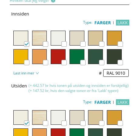
Hvilken skal jeg velge?
Innsiden
Type:
FARGER
LAKK
#
Last inn mer
Utsiden
(+ 442.57 kr hvis tonen på utsiden og innsiden er forskjellig)
(+ 147.52 kr, hvis den valgte tonen er fra 'Lakk' typen)
Type:
FARGER
LAKK