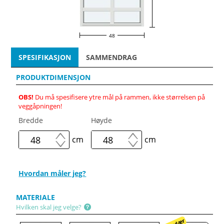
48
SPESIFIKASJON
SAMMENDRAG
PRODUKTDIMENSJON
OBS!
Du må spesifisere ytre mål på rammen, ikke størrelsen på
veggåpningen!
Bredde
Høyde
cm
cm
Hvordan måler jeg?
MATERIALE
Hvilken skal jeg velge?