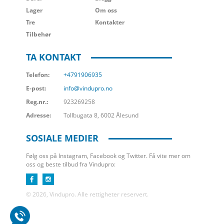
Lager
Om oss
Tre
Kontakter
Tilbehør
TA KONTAKT
Telefon:
+4791906935
E-post:
info@vindupro.no
Reg.nr.:
923269258
Adresse:
Tollbugata 8, 6002 Ålesund
SOSIALE MEDIER
Følg oss på Instagram, Facebook og Twitter. Få vite mer om
oss og beste tilbud fra Vindupro:
© 2026, Vindupro. Alle rettigheter reservert.