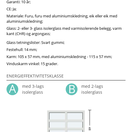
gjennomgående inndeling fra Vindupro.no – norsk kvalitet,
Garanti: 10 år;
energieffektivitet og moderne design samlet i ett produkt.
CE: Ja;
Materiale: Furu, furu med aluminiumskledning, eik eller eik med
aluminiumskledning;
Glass: 2- eller 3- glass isolerglass med varmisolerende belegg, varm
kant (CHR) og argongass;
Glass tetningslister: Svart gummi;
Festehull: 14 mm;
Karm: 105 x 57 mm, med aluminiumskledning - 115 x 57 mm;
Vinduskarm vinkel: 15 grader.
ENERGIEFFEKTIVITETSKLASSE
med 3-lags
med 2-lags
isolerglass
isolerglass
48