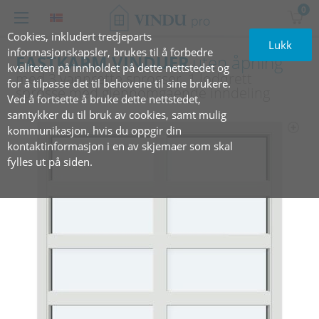
0
Cookies, inkludert tredjeparts
Lukk
informasjonskapsler, brukes til å forbedre
FASTKARM VINDUER
uten åpning
kvaliteten på innholdet på dette nettstedet og
med 3 vannrette sprosser, 1 loddrett
for å tilpasse det til behovene til sine brukere.
sprosse med gjennomgående inndeling
Ved å fortsette å bruke dette nettstedet,
samtykker du til bruk av cookies, samt mulig
kommunikasjon, hvis du oppgir din
kontaktinformasjon i en av skjemaer som skal
fylles ut på siden.