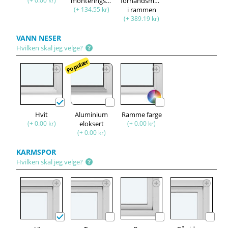
(+ 0.00 kr)
monteringssett
forhåndsmontert
(+ 134.55 kr)
i rammen
(+ 389.19 kr)
VANN NESER
Hvilken skal jeg velge?
Populær
Hvit
Aluminium
Ramme farge
(+ 0.00 kr)
eloksert
(+ 0.00 kr)
(+ 0.00 kr)
KARMSPOR
Hvilken skal jeg velge?