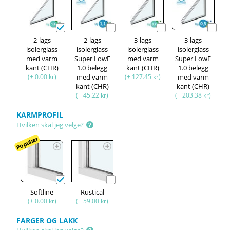
2-lags
2-lags
3-lags
3-lags
isolerglass
isolerglass
isolerglass
isolerglass
med varm
Super LowE
med varm
Super LowE
kant (CHR)
1.0 belegg
kant (CHR)
1.0 belegg
(+ 0.00 kr)
med varm
(+ 127.45 kr)
med varm
kant (CHR)
kant (CHR)
(+ 45.22 kr)
(+ 203.38 kr)
KARMPROFIL
Hvilken skal jeg velge?
Populær
Softline
Rustical
(+ 0.00 kr)
(+ 59.00 kr)
FARGER OG LAKK