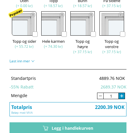
Uten
Topp
Bunn
På sidene
(+ 0.00 kr)
(+ 18.57 kr)
(+ 18.57 kr)
(+ 37.15 kr)
Populær
Topp og sider
Hele karmen
Topp og
Topp og
(+ 55.72 kr)
(+ 74.30 kr)
høyre
venstre
(+ 37.15 kr)
(+ 37.15 kr)
Last inn mer
Standartpris
4889.76 NOK
-
55
% Rabatt
2689.37 NOK
Mengde
Totalpris
2200.39 NOK
Beløp med MVA
Legg i handlekurven