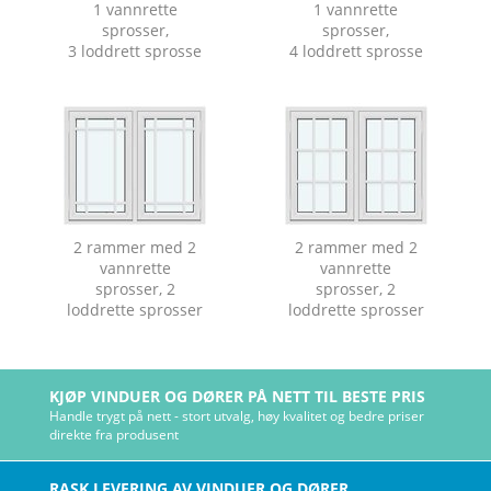
1 vannrette
1 vannrette
sprosser,
sprosser,
3 loddrett sprosse
4 loddrett sprosse
2 rammer med 2
2 rammer med 2
vannrette
vannrette
sprosser, 2
sprosser, 2
loddrette sprosser
loddrette sprosser
KJØP VINDUER OG DØRER PÅ NETT TIL BESTE PRIS
Handle trygt på nett - stort utvalg, høy kvalitet og bedre priser
direkte fra produsent
RASK LEVERING AV VINDUER OG DØRER