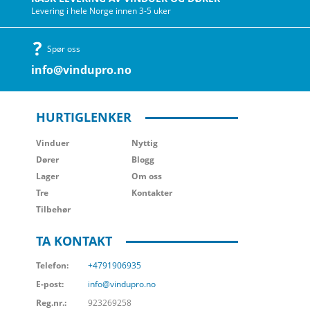
Levering i hele Norge innen 3-5 uker
Spør oss
info@vindupro.no
HURTIGLENKER
Vinduer
Nyttig
Dører
Blogg
Lager
Om oss
Tre
Kontakter
Tilbehør
TA KONTAKT
Telefon:
+4791906935
E-post:
info@vindupro.no
Reg.nr.:
923269258