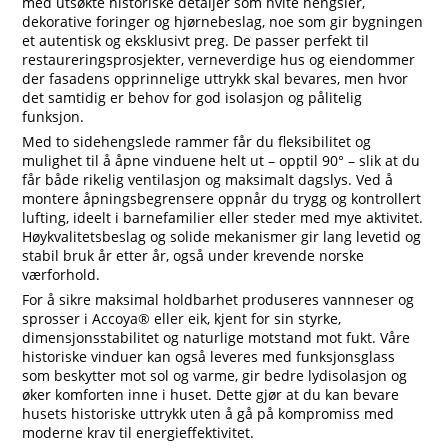
med utsøkte historiske detaljer som hvite hengsler,
dekorative foringer og hjørnebeslag, noe som gir bygningen
et autentisk og eksklusivt preg. De passer perfekt til
restaureringsprosjekter, verneverdige hus og eiendommer
der fasadens opprinnelige uttrykk skal bevares, men hvor
det samtidig er behov for god isolasjon og pålitelig
funksjon.
Med to sidehengslede rammer får du fleksibilitet og
mulighet til å åpne vinduene helt ut – opptil 90° – slik at du
får både rikelig ventilasjon og maksimalt dagslys. Ved å
montere åpningsbegrensere oppnår du trygg og kontrollert
lufting, ideelt i barnefamilier eller steder med mye aktivitet.
Høykvalitetsbeslag og solide mekanismer gir lang levetid og
stabil bruk år etter år, også under krevende norske
værforhold.
For å sikre maksimal holdbarhet produseres vannneser og
sprosser i Accoya® eller eik, kjent for sin styrke,
dimensjonsstabilitet og naturlige motstand mot fukt. Våre
historiske vinduer kan også leveres med funksjonsglass
som beskytter mot sol og varme, gir bedre lydisolasjon og
øker komforten inne i huset. Dette gjør at du kan bevare
husets historiske uttrykk uten å gå på kompromiss med
moderne krav til energieffektivitet.