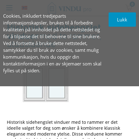
0
Cookies, inkludert tredjeparts
Lukk
informasjonskapsler, brukes til å forbedre
Historisk sidehengslet
kvaliteten på innholdet på dette nettstedet og
vinduer
med to rammer,
for å tilpasse det til behovene til sine brukere.
Ved å fortsette å bruke dette nettstedet,
utadslående
samtykker du til bruk av cookies, samt mulig
kommunikasjon, hvis du oppgir din
kontaktinformasjon i en av skjemaer som skal
fylles ut på siden.
Historisk sidehengslet vinduer med to rammer er det
ideelle valget for deg som ønsker å kombinere klassisk
eleganse med moderne ytelse. Disse vinduene kommer