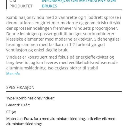
INFORMASJON OM MATERIALENE SOM
OM
BRUKES
PRODUKTET
Kombinasjonsvindu med 2 vannrette og 1 loddrett sprosse i
denne utførelsen gir et mer moderne og geometrisk uttrykk
der sprosseinndelingen fremhever vinduets proporsjoner.
Denne løsningen passer godt til boliger som kombinerer
klassiske elementer med moderne arkitektur. Sidehengslet
løsning sammen med fastkarm i 1:2-forhold gir god
ventilasjon og enkel daglig bruk.
Vinduet er konstruert med fokus på energieffektivitet og
lang levetid, og kan leveres med vedlikeholdsreduserende
aluminiumskledning. Isolerglass bidrar til stabil
innetemperatur og bedre komfort gjennom hele året. Dette
Mer info
er et kombinasjonsvindu for deg som ønsker et gjennomført
design kombinert med solid kvalitet. Velg riktige mål, farger
SPESIFIKASJON
og glass direkte i nettbutikken på vindupro.no og få et
vindu tilpasset ditt prosjekt.
Type: Kombinasjonsvinduer;
Garanti: 10 år;
CE: Ja;
Materiale: Furu, furu med aluminiumskledning, , eik eller eik med
aluminiumskledning;