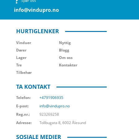
Spør oss
info@vindupro.no
HURTIGLENKER
Vinduer
Nyttig
Dører
Blogg
Lager
Om oss
Tre
Kontakter
Tilbehør
TA KONTAKT
Telefon:
+4791906935
E-post:
info@vindupro.no
Reg.nr.:
923269258
Adresse:
Tollbugata 8, 6002 Ålesund
SOSIALE MEDIER