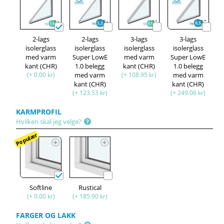
2-lags
2-lags
3-lags
3-lags
isolerglass
isolerglass
isolerglass
isolerglass
med varm
Super LowE
med varm
Super LowE
kant (CHR)
1.0 belegg
kant (CHR)
1.0 belegg
(+ 0.00 kr)
med varm
(+ 108.95 kr)
med varm
kant (CHR)
kant (CHR)
(+ 123.53 kr)
(+ 249.06 kr)
KARMPROFIL
Hvilken skal jeg velge?
Populær
Softline
Rustical
(+ 0.00 kr)
(+ 185.90 kr)
FARGER OG LAKK