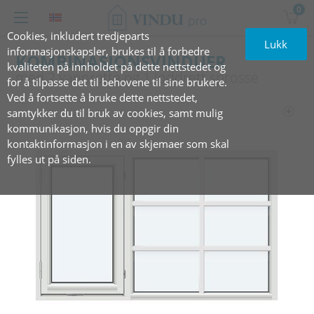
0
Cookies, inkludert tredjeparts
Lukk
informasjonskapsler, brukes til å forbedre
KOMBINASJONSVINDUER
kvaliteten på innholdet på dette nettstedet og
med 2 vannrette‏‏‎ ‎og 1‏‏‎ ‎loddrett‏‏‎ ‎sprosse
for å tilpasse det til behovene til sine brukere.
Ved å fortsette å bruke dette nettstedet,
samtykker du til bruk av cookies, samt mulig
kommunikasjon, hvis du oppgir din
kontaktinformasjon i en av skjemaer som skal
fylles ut på siden.