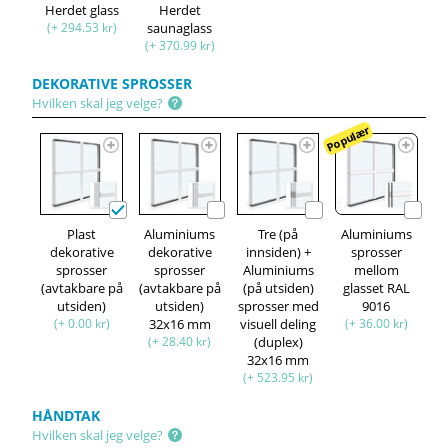
Herdet glass
Herdet
(+ 294.53 kr)
saunaglass
(+ 370.99 kr)
DEKORATIVE SPROSSER
Hvilken skal jeg velge?
Populær
Plast
Aluminiums
Tre (på
Aluminiums
dekorative
dekorative
innsiden) +
sprosser
sprosser
sprosser
Aluminiums
mellom
(avtakbare på
(avtakbare på
(på utsiden)
glasset RAL
utsiden)
utsiden)
sprosser med
9016
(+ 0.00 kr)
32x16 mm
visuell deling
(+ 36.00 kr)
(+ 28.40 kr)
(duplex)
32x16 mm
(+ 523.95 kr)
HÅNDTAK
Hvilken skal jeg velge?