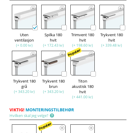
Uten
Spilka 180
Trimvent 180
Trykvent 180
ventilasjon
hvit
hvit
hvit
(+ 0.00 kr)
(+ 172.43 kr)
(+ 198.60 kr)
(+ 339.48 kr)
Populær
Trykvent 180
Trykvent 180
Titon
grå
brun
akustisk 180
(+ 343.20 kr)
(+ 343.20 kr)
hvit
(+ 441.00 kr)
VIKTIG!
MONTERINGSTILBEHØR
Hvilken skal jeg velge?
Populær