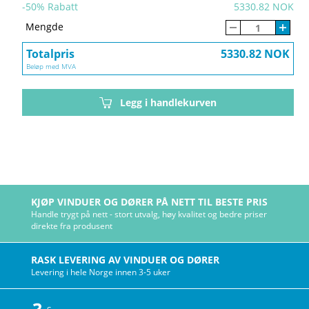
-
50
% Rabatt
5330.82 NOK
Mengde
Totalpris
5330.82 NOK
Beløp med MVA
Legg i handlekurven
KJØP VINDUER OG DØRER PÅ NETT TIL BESTE PRIS
Handle trygt på nett - stort utvalg, høy kvalitet og bedre priser
direkte fra produsent
RASK LEVERING AV VINDUER OG DØRER
Levering i hele Norge innen 3-5 uker