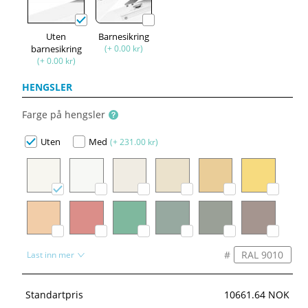
Uten
Barnesikring
barnesikring
(+ 0.00 kr)
(+ 0.00 kr)
HENGSLER
Farge på hengsler
Uten
Med
(+ 231.00 kr)
#
Last inn mer
Standartpris
10661.64 NOK