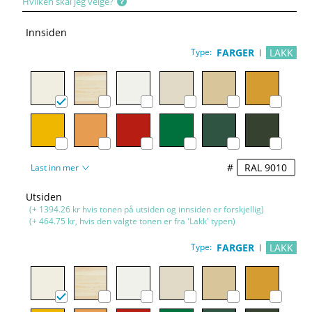
Hvilken skal jeg velge?
Innsiden
Type:
FARGER
LAKK
#
Last inn mer
Utsiden
(+ 1394.26 kr hvis tonen på utsiden og innsiden er forskjellig)
(+ 464.75 kr, hvis den valgte tonen er fra 'Lakk' typen)
Type:
FARGER
LAKK