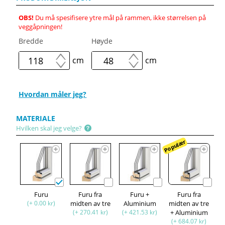
OBS!
Du må spesifisere ytre mål på rammen, ikke størrelsen på
veggåpningen!
Bredde
Høyde
cm
cm
Hvordan måler jeg?
MATERIALE
Hvilken skal jeg velge?
Populær
Furu
Furu fra
Furu +
Furu fra
(+ 0.00 kr)
midten av tre
Aluminium
midten av tre
(+ 270.41 kr)
(+ 421.53 kr)
+ Aluminium
(+ 684.07 kr)