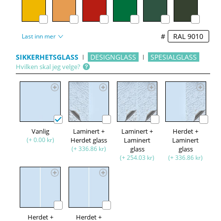
#
Last inn mer
SIKKERHETSGLASS
DESIGNGLASS
SPESIALGLASS
Hvilken skal jeg velge?
Vanlig
Laminert +
Laminert +
Herdet +
(+ 0.00 kr)
Herdet glass
Laminert
Laminert
(+ 336.86 kr)
glass
glass
(+ 254.03 kr)
(+ 336.86 kr)
Herdet +
Herdet +