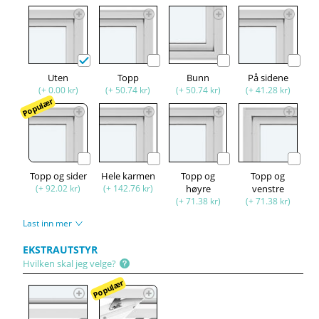
Uten
Topp
Bunn
På sidene
(+ 0.00 kr)
(+ 50.74 kr)
(+ 50.74 kr)
(+ 41.28 kr)
Populær
Topp og sider
Hele karmen
Topp og
Topp og
(+ 92.02 kr)
(+ 142.76 kr)
høyre
venstre
(+ 71.38 kr)
(+ 71.38 kr)
Last inn mer
EKSTRAUTSTYR
Hvilken skal jeg velge?
Populær