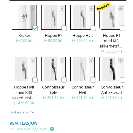
Populær
Kroker
Hoppe F1
Hoppe Hvit
Hoppe F1
(+ 0.00 kr)
(+ 90.00 kr)
(+ 198.60 kr)
med KISI
sikkerhetsfunksjon
(+ 330.00 kr)
Hoppe Hvit
Connoisseur
Connoisseur
Connoisseur
med KISI
Sølv
Hvit
Antikk svart
sikkerhetsfunksjon
(+ 291.36 kr)
(+ 291.36 kr)
(+ 291.36 kr)
(+ 438.60 kr)
Last inn mer
VENTILASJON
Hvilken skal jeg velge?