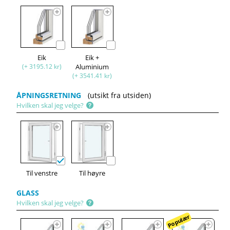
Eik
Eik +
(+ 3195.12 kr)
Aluminium
(+ 3541.41 kr)
ÅPNINGSRETNING
(utsikt fra utsiden)
Hvilken skal jeg velge?
Til venstre
Til høyre
GLASS
Hvilken skal jeg velge?
Populær