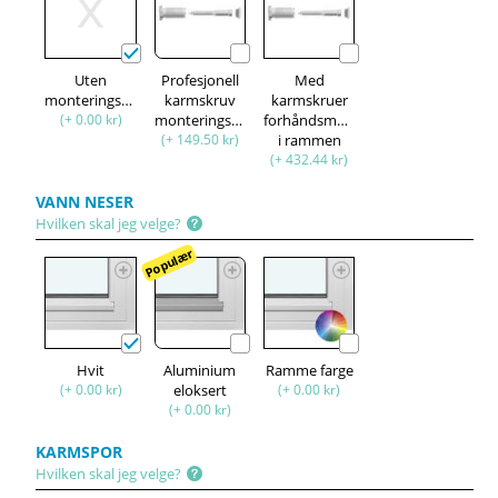
Uten
Profesjonell
Med
monteringssett
karmskruv
karmskruer
(+ 0.00 kr)
monteringssett
forhåndsmontert
(+ 149.50 kr)
i rammen
(+ 432.44 kr)
VANN NESER
Hvilken skal jeg velge?
Populær
Hvit
Aluminium
Ramme farge
(+ 0.00 kr)
eloksert
(+ 0.00 kr)
(+ 0.00 kr)
KARMSPOR
Hvilken skal jeg velge?