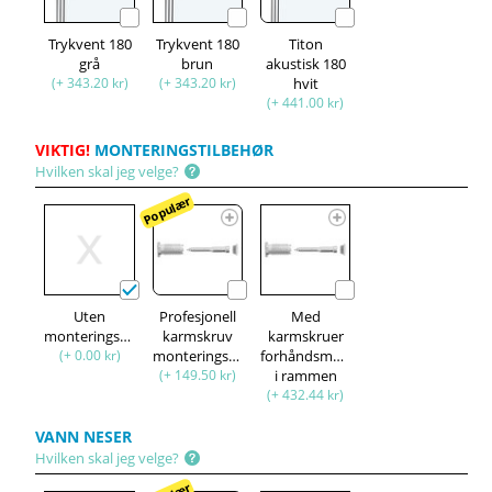
Trykvent 180
Trykvent 180
Titon
grå
brun
akustisk 180
(+ 343.20 kr)
(+ 343.20 kr)
hvit
(+ 441.00 kr)
VIKTIG!
MONTERINGSTILBEHØR
Hvilken skal jeg velge?
Populær
Uten
Profesjonell
Med
monteringssett
karmskruv
karmskruer
(+ 0.00 kr)
monteringssett
forhåndsmontert
(+ 149.50 kr)
i rammen
(+ 432.44 kr)
VANN NESER
Hvilken skal jeg velge?