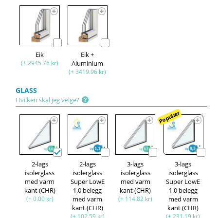
Eik
Eik +
(+ 2945.76 kr)
Aluminium
(+ 3419.96 kr)
GLASS
Hvilken skal jeg velge?
Populær
2-lags
2-lags
3-lags
3-lags
isolerglass
isolerglass
isolerglass
isolerglass
med varm
Super LowE
med varm
Super LowE
kant (CHR)
1.0 belegg
kant (CHR)
1.0 belegg
(+ 0.00 kr)
med varm
(+ 114.82 kr)
med varm
kant (CHR)
kant (CHR)
(+ 102.59 kr)
(+ 231.19 kr)