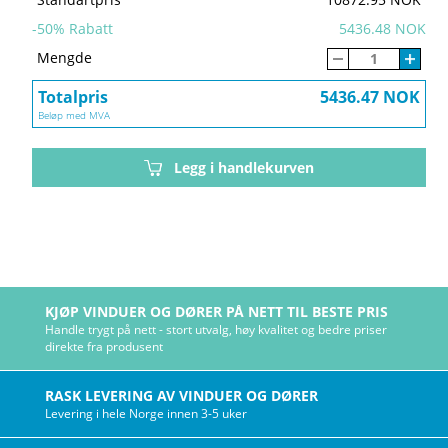
-
50
% Rabatt
5436.48 NOK
Mengde
Totalpris
5436.47 NOK
Beløp med MVA
Legg i handlekurven
KJØP VINDUER OG DØRER PÅ NETT TIL BESTE PRIS
Handle trygt på nett - stort utvalg, høy kvalitet og bedre priser
direkte fra produsent
RASK LEVERING AV VINDUER OG DØRER
Levering i hele Norge innen 3-5 uker