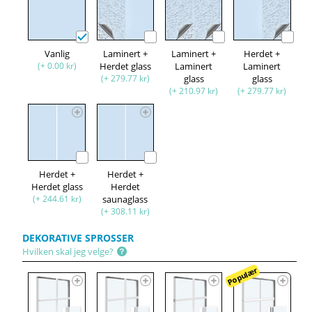
Vanlig
Laminert +
Laminert +
Herdet +
(+ 0.00 kr)
Herdet glass
Laminert
Laminert
(+ 279.77 kr)
glass
glass
(+ 210.97 kr)
(+ 279.77 kr)
Herdet +
Herdet +
Herdet glass
Herdet
(+ 244.61 kr)
saunaglass
(+ 308.11 kr)
DEKORATIVE SPROSSER
Hvilken skal jeg velge?
Populær