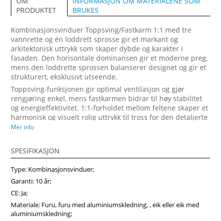
INFORMASJON OM MATERIALENE SOM
OM
BRUKES
PRODUKTET
Kombinasjonsvinduer Toppsving/Fastkarm 1:1 med tre
vannrette og én loddrett sprosse gir et markant og
arkitektonisk uttrykk som skaper dybde og karakter i
fasaden. Den horisontale dominansen gir et moderne preg,
mens den loddrette sprossen balanserer designet og gir et
strukturert, eksklusivt utseende.
Toppsving-funksjonen gir optimal ventilasjon og gjør
rengjøring enkel, mens fastkarmen bidrar til høy stabilitet
og energieffektivitet. 1:1-forholdet mellom feltene skaper et
harmonisk og visuelt rolig uttrykk til tross for den detaljerte
sprosseinndelingen. Vinduene er produsert med
Mer info
midtkjerne i tre for økt styrke og motstand mot vridning
over tid. For ekstra slitestyrke og redusert vedlikehold kan
SPESIFIKASJON
vinduet leveres med aluminiumsbekledning utvendig. Dette
designet passer perfekt til moderne boliger med høye krav
Type: Kombinasjonsvinduer;
til både estetikk og ytelse. Velg en løsning som varer –
Garanti: 10 år;
bestill kombinasjonsvinduer på vindupro.no.
CE: Ja;
Materiale: Furu, furu med aluminiumskledning, , eik eller eik med
aluminiumskledning;