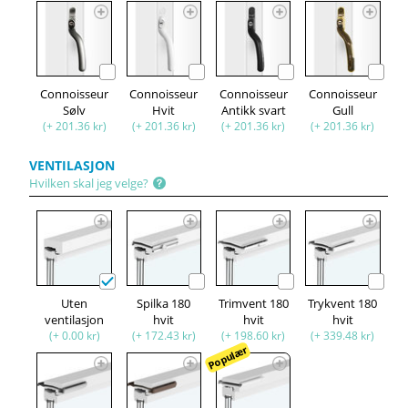
Connoisseur
Connoisseur
Connoisseur
Connoisseur
Sølv
Hvit
Antikk svart
Gull
(+ 201.36 kr)
(+ 201.36 kr)
(+ 201.36 kr)
(+ 201.36 kr)
VENTILASJON
Hvilken skal jeg velge?
Uten
Spilka 180
Trimvent 180
Trykvent 180
ventilasjon
hvit
hvit
hvit
(+ 0.00 kr)
(+ 172.43 kr)
(+ 198.60 kr)
(+ 339.48 kr)
Populær