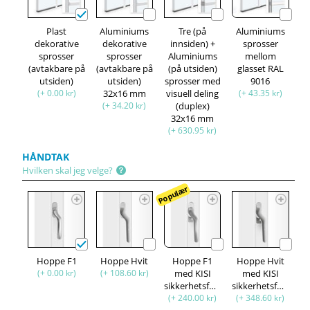
Plast
Aluminiums
Tre (på
Aluminiums
dekorative
dekorative
innsiden) +
sprosser
sprosser
sprosser
Aluminiums
mellom
(avtakbare på
(avtakbare på
(på utsiden)
glasset RAL
utsiden)
utsiden)
sprosser med
9016
(+ 0.00 kr)
32x16 mm
visuell deling
(+ 43.35 kr)
(+ 34.20 kr)
(duplex)
32x16 mm
(+ 630.95 kr)
HÅNDTAK
Hvilken skal jeg velge?
Populær
Hoppe F1
Hoppe Hvit
Hoppe F1
Hoppe Hvit
(+ 0.00 kr)
(+ 108.60 kr)
med KISI
med KISI
sikkerhetsfunksjon
sikkerhetsfunksjon
(+ 240.00 kr)
(+ 348.60 kr)