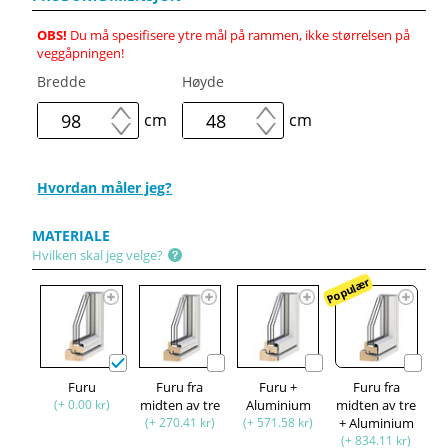
OBS!
Du må spesifisere ytre mål på rammen, ikke størrelsen på
veggåpningen!
Bredde
Høyde
cm
cm
Hvordan måler jeg?
MATERIALE
Hvilken skal jeg velge?
Populær
Furu
Furu fra
Furu +
Furu fra
(+ 0.00 kr)
midten av tre
Aluminium
midten av tre
(+ 270.41 kr)
(+ 571.58 kr)
+ Aluminium
(+ 834.11 kr)