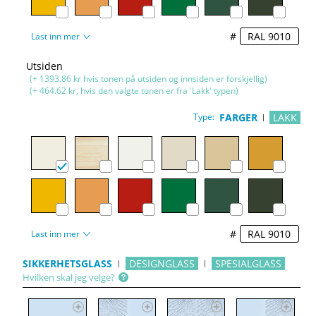
#
Last inn mer
Utsiden
(+ 1393.86 kr hvis tonen på utsiden og innsiden er forskjellig)
(+ 464.62 kr, hvis den valgte tonen er fra 'Lakk' typen)
Type:
FARGER
LAKK
#
Last inn mer
SIKKERHETSGLASS
DESIGNGLASS
SPESIALGLASS
Hvilken skal jeg velge?