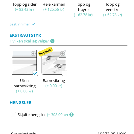
Topp og sider
Hele karmen
Topp og
Topp og
(+ 83.42 kr)
(+ 125.56 kr)
høyre
venstre
(+ 62.78 kr)
(+ 62.78 kr)
Last inn mer
EKSTRAUTSTYR
Hvilken skal jeg velge?
Populær
Uten
Barnesikring
barnesikring
(+ 0.00 kr)
(+ 0.00 kr)
HENGSLER
Skjulte hengsler
(+ 308.00 kr)
Standartpris
10872.95 NOK