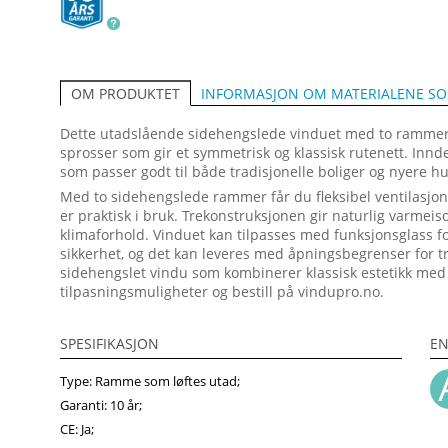
INFORMASJON OM MATERIALENE S
OM PRODUKTET
Dette utadslående sidehengslede vinduet med to rammer e
sprosser som gir et symmetrisk og klassisk rutenett. Innd
som passer godt til både tradisjonelle boliger og nyere h
Med to sidehengslede rammer får du fleksibel ventilasjon 
er praktisk i bruk. Trekonstruksjonen gir naturlig varmeisol
klimaforhold. Vinduet kan tilpasses med funksjonsglass for
sikkerhet, og det kan leveres med åpningsbegrenser for try
sidehengslet vindu som kombinerer klassisk estetikk med
tilpasningsmuligheter og bestill på vindupro.no.
SPESIFIKASJON
EN
Type: Ramme som løftes utad;
Garanti: 10 år;
CE: Ja;