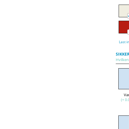
Last i
SIKKE
Hvilken 
Va
(+ 0.