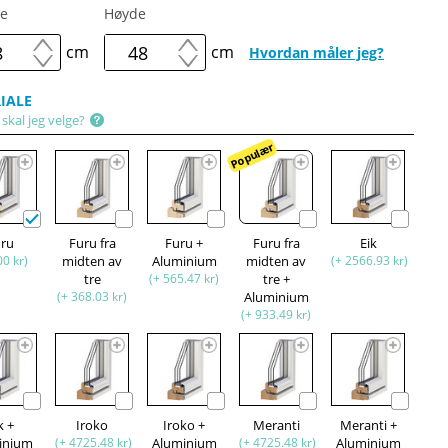
e
Høyde
cm
cm
Hvordan måler jeg?
IALE
skal jeg velge?
Populær
uru
Furu fra
Furu +
Furu fra
Eik
00 kr)
midten av
Aluminium
midten av
(+ 2566.93 kr)
tre
(+ 565.47 kr)
tre +
(+ 368.03 kr)
Aluminium
(+ 933.49 kr)
k +
Iroko
Iroko +
Meranti
Meranti +
inium
(+ 4725.48 kr)
Aluminium
(+ 4725.48 kr)
Aluminium