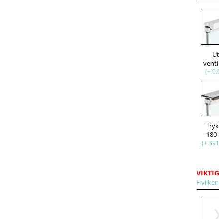
U
venti
(+ 0.
Try
180
(+ 391
VIKTIG
Hvilken 