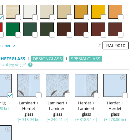
#
nn mer
RHETSGLASS
DESIGNGLASS
SPESIALGLASS
skal jeg velge?
nlig
Laminert +
Laminert +
Herdet +
Herdet +
00 kr)
Herdet
Laminert
Laminert
Herdet
glass
glass
glass
glass
(+ 318.94 kr)
(+ 240.51 kr)
(+ 318.94 kr)
(+ 278.86 kr)