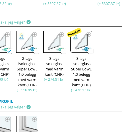
8.82 kr)
(+ 5307.37 kr)
(+ 5307.37 kr)
skal jeg velge?
Populær
lags
2-lags
3-lags
3-lags
rglass
isolerglass
isolerglass
isolerglass
 varm
Super LowE
med varm
Super LowE
 (CHR)
1.0 belegg
kant (CHR)
1.0 belegg
00 kr)
med varm
(+ 274.81 kr)
med varm
kant (CHR)
kant (CHR)
(+ 116.95 kr)
(+ 476.13 kr)
ROFIL
skal jeg velge?
r