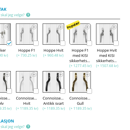
TAK
skal jeg velge?
Populær
oker
Hoppe F1
Hoppe Hvit
Hoppe F1
Hoppe Hvit
00 kr)
(+ 730.25 kr)
(+ 960.48 kr)
med KISI
med KISI
sikkerhetsfunksjon
sikkerhetsfunksjon
(+ 1277.45 kr)
(+ 1507.68 kr)
isseur
Connoisseur
Connoisseur
Connoisseur
ølv
Hvit
Antikk svart
Gull
9.35 kr)
(+ 1189.35 kr)
(+ 1189.35 kr)
(+ 1189.35 kr)
LASJON
skal jeg velge?