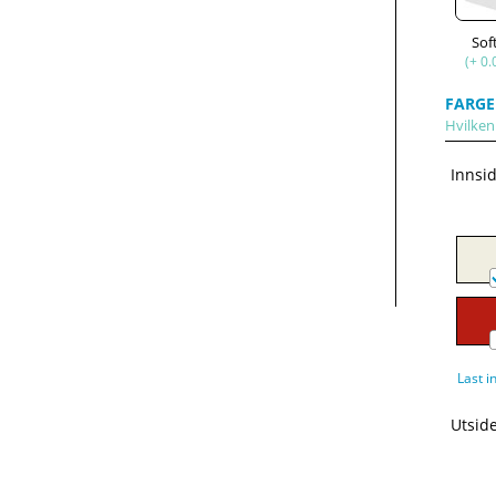
Sof
(+ 0.
FARGE
Hvilken 
Innsi
Last i
Utsid