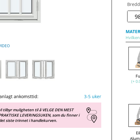
Bredd
MATER
Hvilken 
VIDEO
F
(+ 0.
anlagt ankomsttid:
3-5 uker
Vi tilbyr muligheten til å VELGE DEN MEST
PRAKTISKE LEVERINGSUKEN, som du finner i
det siste trinnet i handlekurven.
Ei
Alum