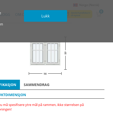
Norge (Norsk)
0
e
Sende handlekurv
BLOGG
OM OSS
KONTAKTER
Lukk
til e‑post
en
48
98
FIKASJON
SAMMENDRAG
UKTDIMENSJON
u må spesifisere ytre mål på rammen, ikke størrelsen på
ningen!