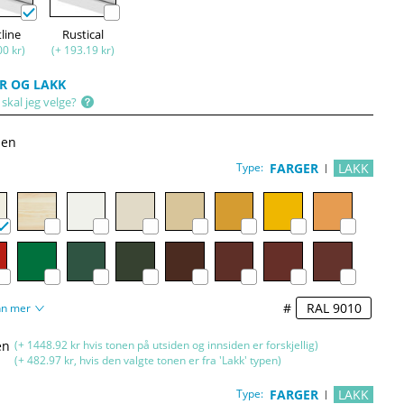
tline
Rustical
00 kr)
(+ 193.19 kr)
R OG LAKK
skal jeg velge?
den
Type:
FARGER
LAKK
#
nn mer
en
(+ 1448.92 kr hvis tonen på utsiden og innsiden er forskjellig)
(+ 482.97 kr, hvis den valgte tonen er fra 'Lakk' typen)
Type:
FARGER
LAKK