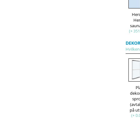
Her
He
saun
(+ 351
DEKOR
Hvilken 
Pl
deko
spr
(avt
på ut
(+ 0.