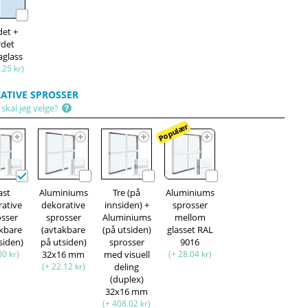
det +
rdet
aglass
.25 kr)
ATIVE SPROSSER
skal jeg velge?
Populær
ast
Aluminiums
Tre (på
Aluminiums
rative
dekorative
innsiden) +
sprosser
osser
sprosser
Aluminiums
mellom
akbare
(avtakbare
(på utsiden)
glasset RAL
siden)
på utsiden)
sprosser
9016
00 kr)
32x16 mm
med visuell
(+ 28.04 kr)
(+ 22.12 kr)
deling
(duplex)
32x16 mm
(+ 408.02 kr)