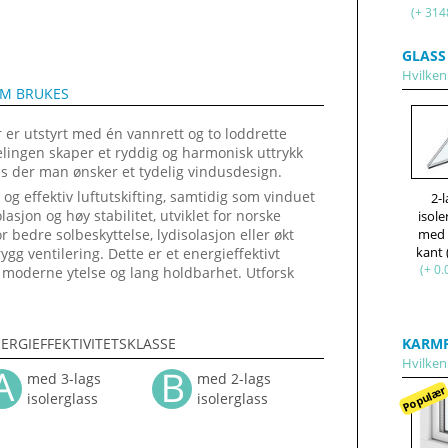
(+ 314
GLASS
Hvilken 
OM BRUKES
r utstyrt med én vannrett og to loddrette
elingen skaper et ryddig og harmonisk uttrykk
us der man ønsker et tydelig vindusdesign.
og effektiv luftutskifting, samtidig som vinduet
2-
asjon og høy stabilitet, utviklet for norske
isole
med
 bedre solbeskyttelse, lydisolasjon eller økt
kant
gg ventilering. Dette er et energieffektivt
(+ 0.
 moderne ytelse og lang holdbarhet. Utforsk
KARMP
ERGIEFFEKTIVITETSKLASSE
Hvilken 
med 3-lags
med 2-lags
Populæ
isolerglass
isolerglass