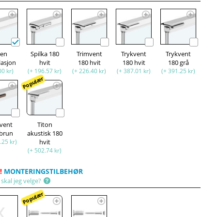
ten
Spilka 180
Trimvent
Trykvent
Trykvent
lasjon
hvit
180 hvit
180 hvit
180 grå
00 kr)
(+ 196.57 kr)
(+ 226.40 kr)
(+ 387.01 kr)
(+ 391.25 kr)
Populær
kvent
Titon
 brun
akustisk 180
.25 kr)
hvit
(+ 502.74 kr)
!
MONTERINGSTILBEHØR
skal jeg velge?
Populær