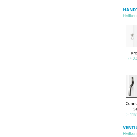
HÅND
Hvilken 
Kr
(+ 0.
Conno
S
(+ 118
VENTI
Hvilken 