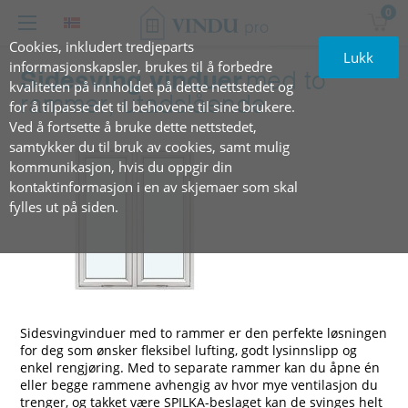
0
Cookies, inkludert tredjeparts
Lukk
informasjonskapsler, brukes til å forbedre
Sidesving vinduer
med to
kvaliteten på innholdet på dette nettstedet og
rammer, utadslående
for å tilpasse det til behovene til sine brukere.
Ved å fortsette å bruke dette nettstedet,
samtykker du til bruk av cookies, samt mulig
kommunikasjon, hvis du oppgir din
kontaktinformasjon i en av skjemaer som skal
fylles ut på siden.
Sidesvingvinduer med to rammer er den perfekte løsningen
for deg som ønsker fleksibel lufting, godt lysinnslipp og
enkel rengjøring. Med to separate rammer kan du åpne én
eller begge rammene avhengig av hvor mye ventilasjon du
trenger, og takket være SPILKA-beslaget kan de svinges helt