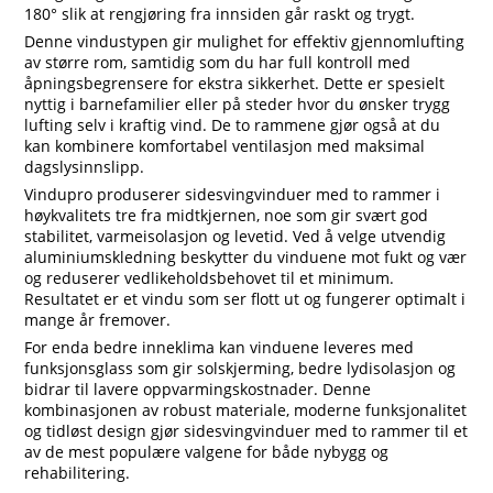
180° slik at rengjøring fra innsiden går raskt og trygt.
Denne vindustypen gir mulighet for effektiv gjennomlufting
av større rom, samtidig som du har full kontroll med
åpningsbegrensere for ekstra sikkerhet. Dette er spesielt
nyttig i barnefamilier eller på steder hvor du ønsker trygg
lufting selv i kraftig vind. De to rammene gjør også at du
kan kombinere komfortabel ventilasjon med maksimal
dagslysinnslipp.
Vindupro produserer sidesvingvinduer med to rammer i
høykvalitets tre fra midtkjernen, noe som gir svært god
stabilitet, varmeisolasjon og levetid. Ved å velge utvendig
aluminiumskledning beskytter du vinduene mot fukt og vær
og reduserer vedlikeholdsbehovet til et minimum.
Resultatet er et vindu som ser flott ut og fungerer optimalt i
mange år fremover.
For enda bedre inneklima kan vinduene leveres med
funksjonsglass som gir solskjerming, bedre lydisolasjon og
bidrar til lavere oppvarmingskostnader. Denne
kombinasjonen av robust materiale, moderne funksjonalitet
og tidløst design gjør sidesvingvinduer med to rammer til et
av de mest populære valgene for både nybygg og
rehabilitering.