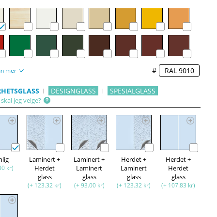
#
nn mer
RHETSGLASS
DESIGNGLASS
SPESIALGLASS
skal jeg velge?
nlig
Laminert +
Laminert +
Herdet +
Herdet +
00 kr)
Herdet
Laminert
Laminert
Herdet
glass
glass
glass
glass
(+ 123.32 kr)
(+ 93.00 kr)
(+ 123.32 kr)
(+ 107.83 kr)