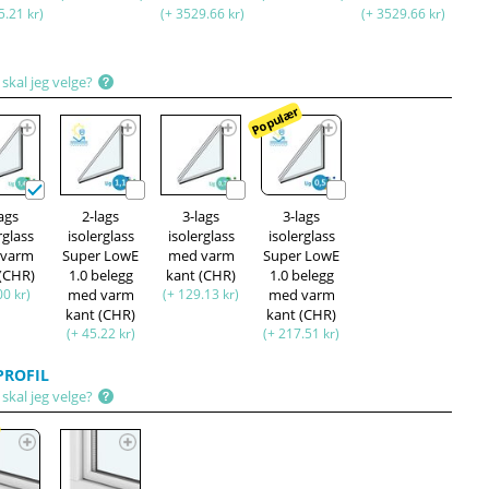
5.21 kr)
(+ 3529.66 kr)
(+ 3529.66 kr)
skal jeg velge?
Populær
lags
2-lags
3-lags
3-lags
rglass
isolerglass
isolerglass
isolerglass
 varm
Super LowE
med varm
Super LowE
 (CHR)
1.0 belegg
kant (CHR)
1.0 belegg
00 kr)
med varm
(+ 129.13 kr)
med varm
kant (CHR)
kant (CHR)
(+ 45.22 kr)
(+ 217.51 kr)
ROFIL
skal jeg velge?
r