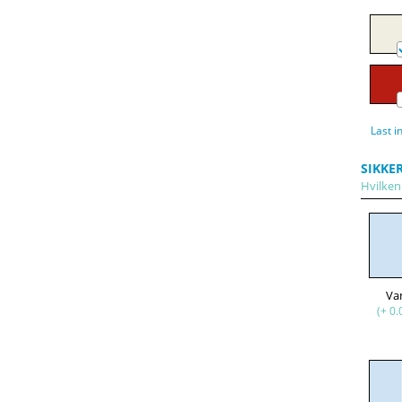
Last i
SIKKE
Hvilken 
Va
(+ 0.