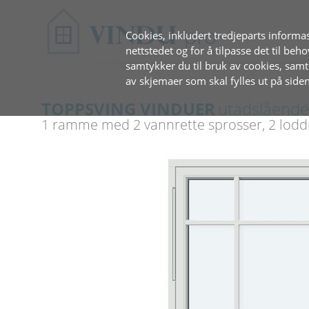
Cookies, inkludert tredjeparts informas
nettstedet og for å tilpasse det til beh
samtykker du til bruk av cookies, sam
av skjemaer som skal fylles ut på siden
TOPPSVING VINDUER
utadslåend
1 ramme med 2 vannrette sprosser, 2 loddr