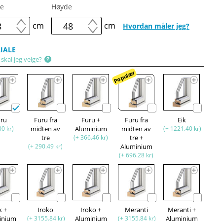
e
Høyde
cm
cm
Hvordan måler jeg?
IALE
skal jeg velge?
Populær
uru
Furu fra
Furu +
Furu fra
Eik
00 kr)
midten av
Aluminium
midten av
(+ 1221.40 kr)
tre
(+ 366.46 kr)
tre +
(+ 290.49 kr)
Aluminium
(+ 696.28 kr)
k +
Iroko
Iroko +
Meranti
Meranti +
inium
(+ 3155.84 kr)
Aluminium
(+ 3155.84 kr)
Aluminium