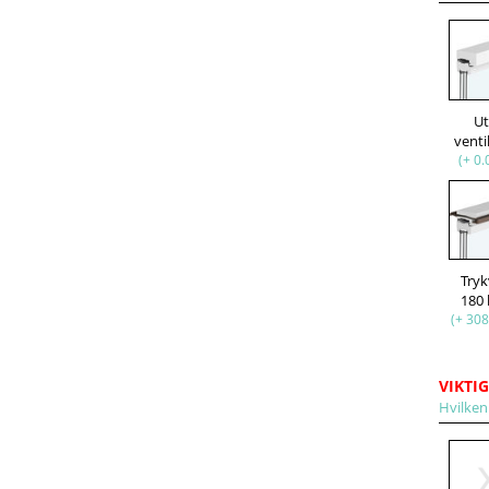
U
venti
(+ 0.
Try
180
(+ 308
VIKTIG
Hvilken 