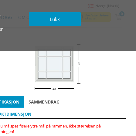
Norge (Norsk)
0
e
Sende handlekurv
BLOGG
OM OSS
KONTAKTER
Lukk
til e‑post
en
48
48
FIKASJON
SAMMENDRAG
UKTDIMENSJON
u må spesifisere ytre mål på rammen, ikke størrelsen på
ningen!