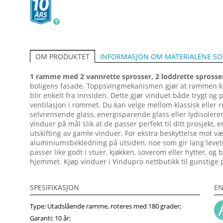
INFORMASJON OM MATERIALENE S
OM PRODUKTET
1 ramme med 2 vannrette sprosser, 2 loddrette sprosse
boligens fasade. Topp­sving­mekanismen gjør at rammen ka
blir enkelt fra innsiden. Dette gjør vinduet både trygt og 
ventilasjon i rommet. Du kan velge mellom klassisk eller r
selvrensende glass, energisparende glass eller lydisolere
vinduer på mål slik at de passer perfekt til ditt prosjekt, 
utskifting av gamle vinduer. For ekstra beskyttelse mot v
aluminiumsbekledning på utsiden, noe som gir lang leveti
passer like godt i stuer, kjøkken, soverom eller hytter, og 
hjemmet. Kjøp vinduer i Vindupro nettbutikk til gunstige p
SPESIFIKASJON
EN
Type: Utadslående ramme, roteres med 180 grader;
Garanti: 10 år;