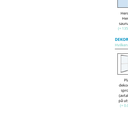
Her
He
saun
(+ 135
DEKOR
Hvilken 
Pl
deko
spr
(avt
på ut
(+ 0.