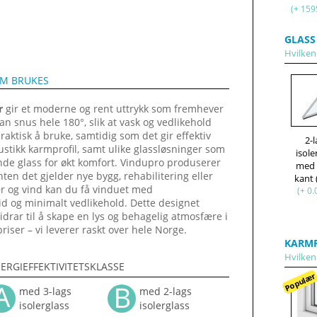
(+ 159
GLASS
Hvilken 
OM BRUKES
r
gir et moderne og rent uttrykk som fremhever
n snus hele 180°, slik at vask og vedlikehold
praktisk å bruke, samtidig som det gir effektiv
2-
ustikk karmprofil, samt ulike glassløsninger som
isole
nde glass for økt komfort. Vindupro produserer
med
enten det gjelder nye bygg, rehabilitering eller
kant
ær og vind kan du få vinduet med
(+ 0.
d og minimalt vedlikehold. Dette designet
bidrar til å skape en lys og behagelig atmosfære i
riser – vi leverer raskt over hele Norge.
KARMP
Hvilken 
ERGIEFFEKTIVITETSKLASSE
Populæ
med 3-lags
med 2-lags
isolerglass
isolerglass