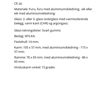
CE: Ja;
Materiale: Furu, furu med aluminiumskledning, eik eller
eik med aluminiumskledning;
Glass: 2- eller 3- glass isolerglass med varmisolerende
belegg, varm kant (CHR) og argongass;
Glass tetningslister: Svart gummi;
Beslag: SPILKA;
Festehull: 14 mm;
Karm: 105 x 57 mm, med aluminiumskledning - 115 x
57 mm;
Ramme: 76 x 65 mm, med aluminiumskledning - 86 x
65 mm;
Vinduskarm vinkel: 15 grader.