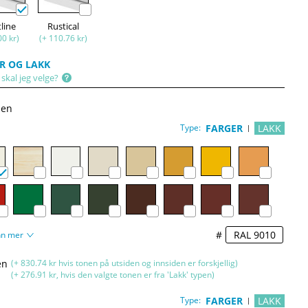
tline
Rustical
00 kr)
(+ 110.76 kr)
R OG LAKK
skal jeg velge?
den
Type:
FARGER
LAKK
#
nn mer
en
(+ 830.74 kr hvis tonen på utsiden og innsiden er forskjellig)
(+ 276.91 kr, hvis den valgte tonen er fra 'Lakk' typen)
Type:
FARGER
LAKK