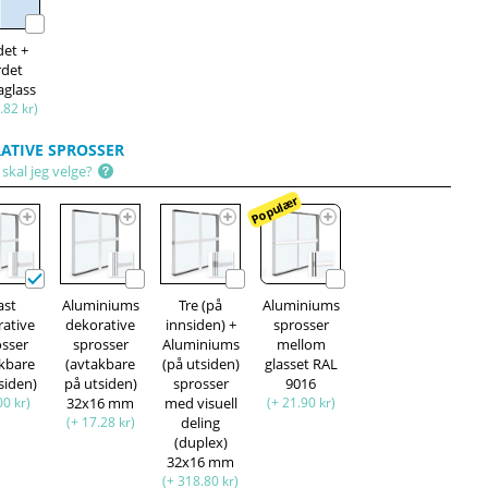
det +
rdet
aglass
.82 kr)
ATIVE SPROSSER
skal jeg velge?
Populær
ast
Aluminiums
Tre (på
Aluminiums
rative
dekorative
innsiden) +
sprosser
osser
sprosser
Aluminiums
mellom
akbare
(avtakbare
(på utsiden)
glasset RAL
siden)
på utsiden)
sprosser
9016
00 kr)
32x16 mm
med visuell
(+ 21.90 kr)
(+ 17.28 kr)
deling
(duplex)
32x16 mm
(+ 318.80 kr)