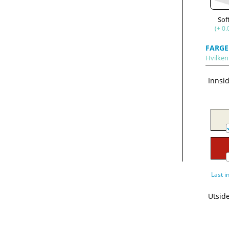
Sof
(+ 0.
FARGE
Hvilken 
Innsi
Last i
Utsid