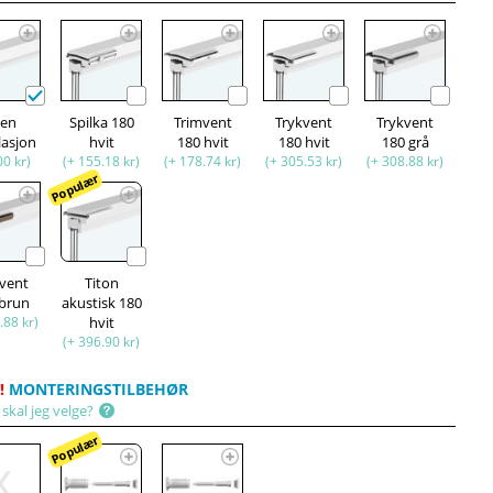
ten
Spilka 180
Trimvent
Trykvent
Trykvent
lasjon
hvit
180 hvit
180 hvit
180 grå
00 kr)
(+ 155.18 kr)
(+ 178.74 kr)
(+ 305.53 kr)
(+ 308.88 kr)
Populær
kvent
Titon
 brun
akustisk 180
.88 kr)
hvit
(+ 396.90 kr)
!
MONTERINGSTILBEHØR
skal jeg velge?
Populær