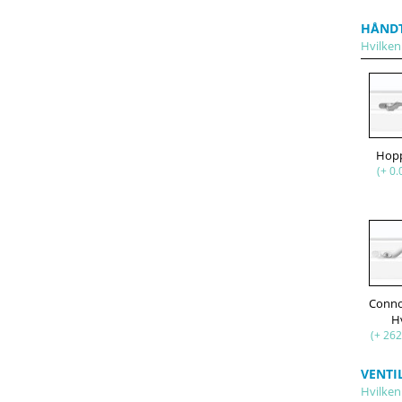
HÅND
Hvilken 
Hop
(+ 0.
Conno
H
(+ 262
VENTI
Hvilken 