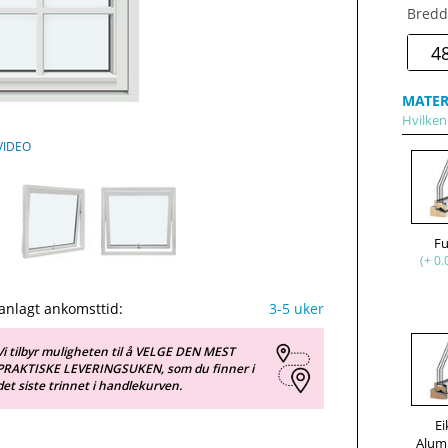
Bredd
MATER
Hvilken 
VIDEO
F
(+ 0.
anlagt ankomsttid:
3-5 uker
Vi tilbyr muligheten til å VELGE DEN MEST
PRAKTISKE LEVERINGSUKEN, som du finner i
det siste trinnet i handlekurven.
Ei
Alum