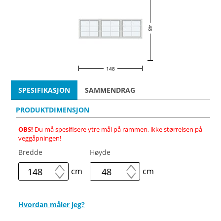
48
148
SPESIFIKASJON
SAMMENDRAG
PRODUKTDIMENSJON
OBS!
Du må spesifisere ytre mål på rammen, ikke størrelsen på
veggåpningen!
Bredde
Høyde
cm
cm
Hvordan måler jeg?