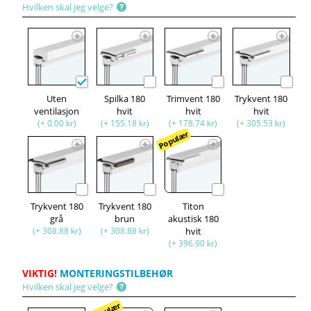
Hvilken skal jeg velge?
Uten
Spilka 180
Trimvent 180
Trykvent 180
ventilasjon
hvit
hvit
hvit
(+ 0.00 kr)
(+ 155.18 kr)
(+ 178.74 kr)
(+ 305.53 kr)
Populær
Trykvent 180
Trykvent 180
Titon
grå
brun
akustisk 180
(+ 308.88 kr)
(+ 308.88 kr)
hvit
(+ 396.90 kr)
VIKTIG!
MONTERINGSTILBEHØR
Hvilken skal jeg velge?