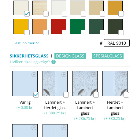
#
Last inn mer
SIKKERHETSGLASS
DESIGNGLASS
SPESIALGLASS
Hvilken skal jeg velge?
Vanlig
Laminert +
Laminert +
Herdet +
(+ 0.00 kr)
Herdet glass
Laminert
Laminert
(+ 380.25 kr)
glass
glass
(+ 286.75 kr)
(+ 380.25 kr)