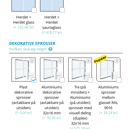
Herdet +
Herdet +
Herdet glass
Herdet
(+ 332.46 kr)
saunaglass
(+ 418.77 kr)
DEKORATIVE SPROSSER
Hvilken skal jeg velge?
Populær
Plast
Aluminiums
Tre (på
Aluminiums
dekorative
dekorative
innsiden) +
sprosser
sprosser
sprosser
Aluminiums
mellom
(avtakbare på
(avtakbare på
(på utsiden)
glasset RAL
utsiden)
utsiden)
sprosser med
9016
(+ 0.00 kr)
32x16 mm
visuell deling
(+ 39.24 kr)
(+ 30.96 kr)
(duplex)
32x16 mm
(+ 571.18 kr)