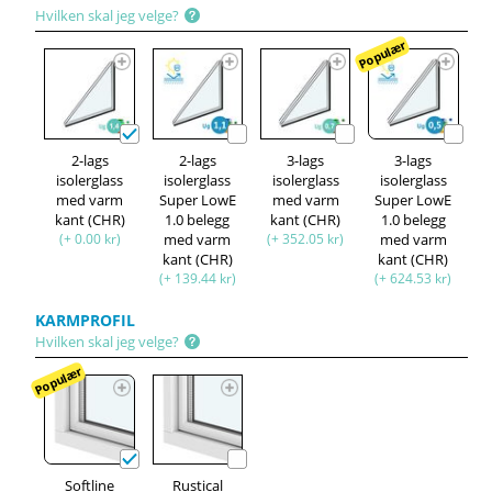
Hvilken skal jeg velge?
Populær
2-lags
2-lags
3-lags
3-lags
isolerglass
isolerglass
isolerglass
isolerglass
med varm
Super LowE
med varm
Super LowE
kant (CHR)
1.0 belegg
kant (CHR)
1.0 belegg
(+ 0.00 kr)
med varm
(+ 352.05 kr)
med varm
kant (CHR)
kant (CHR)
(+ 139.44 kr)
(+ 624.53 kr)
KARMPROFIL
Hvilken skal jeg velge?
Populær
Softline
Rustical