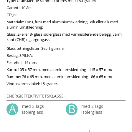
Type: Utadslående ramme, roteres med 180 grader;
stuer, kjøkken, soverom eller hytter, og bidrar til å skape en
lys og behagelig atmosfære i hjemmet. Kjøp vinduer på nett
Garanti: 10 år;
hos Vindupro – kvalitet og kort leveringstid til hele Norge.
CE: Ja;
Materiale: Furu, furu med aluminiumskledning, eik eller eik med
aluminiumskledning;
Glass: 2- eller 3- glass isolerglass med varmisolerende belegg, varm
kant (CHR) og argongass;
Glass tetningslister: Svart gummi;
Beslag: SPILKA;
Festehull: 14 mm;
Karm: 105 x 57 mm, med aluminiumskledning - 115 x 57 mm;
Ramme: 76 x 65 mm, med aluminiumskledning - 86 x 65 mm;
Vinduskarm vinkel: 15 grader.
ENERGIEFFEKTIVITETSKLASSE
med 3-lags
med 2-lags
isolerglass
isolerglass