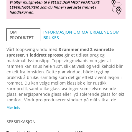
Vi tilbyr muligheten til å VELGE DEN MEST PRAKTISKE
LEVERINGSUKEN, som du finner i det siste trinnet i
handlekurven.
INFORMASJON OM MATERIALENE SOM
OM
BRUKES
PRODUKTET
Vårt toppsving vindu med
3 rammer med 2 vannrette
sprosser, 1 loddrett sprosse
gir et tidløst preg og
maksimalt lysinnslipp. Topp­sving­mekanismen gjør at
rammen kan snus hele 180°, slik at vask og vedlikehold blir
enkelt fra innsiden. Dette gjør vinduet både trygt og
praktisk å bruke, samtidig som det gir effektiv ventilasjon i
rommet. Du kan velge mellom klassisk eller rustikk
karmprofil, samt ulike glassløsninger som selvrensende
glass, energisparende glass eller lydisolerende glass for økt
komfort. Vindupro produserer vinduer på mål slik at de
passer perfekt til ditt prosjekt, enten det gjelder nye bygg,
Mer info
rehabilitering eller utskifting av gamle vinduer. For ekstra
beskyttelse mot vær og vind kan du få vinduet med
SPESIFIKASJON
aluminiumsbekledning på utsiden, noe som gir lang levetid
og minimalt vedlikehold. Dette designet passer like godt i