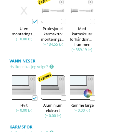
Populær
Uten
Profesjonell
Med
monteringssett
karmskruv
karmskruer
(+ 0.00 kr)
monteringssett
forhåndsmontert
(+ 134.55 kr)
i rammen
(+ 389.19 kr)
VANN NESER
Hvilken skal jeg velge?
Populær
Hvit
Aluminium
Ramme farge
(+ 0.00 kr)
eloksert
(+ 0.00 kr)
(+ 0.00 kr)
KARMSPOR