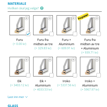
MATERIALE
Hvilken skal jeg velge?
Populær
Furu
Furu fra
Furu +
Furu fra
(+ 0.00 kr)
midten av tre
Aluminium
midten av tre
(+ 329.83 kr)
(+ 609.91 kr)
+ Aluminium
(+ 939.71 kr)
Eik
Eik +
Iroko
Iroko +
(+ 3403.12 kr)
Aluminium
(+ 5337.56 kr)
Aluminium
(+ 4033.53 kr)
(+ 5967.97 kr)
Last inn mer
GLASS