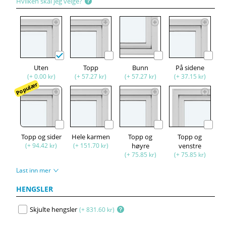
Hvilken skal jeg velge?
Uten
Topp
Bunn
På sidene
(+ 0.00 kr)
(+ 57.27 kr)
(+ 57.27 kr)
(+ 37.15 kr)
Populær
Topp og sider
Hele karmen
Topp og
Topp og
(+ 94.42 kr)
(+ 151.70 kr)
høyre
venstre
(+ 75.85 kr)
(+ 75.85 kr)
Last inn mer
HENGSLER
Skjulte hengsler
(+ 831.60 kr)